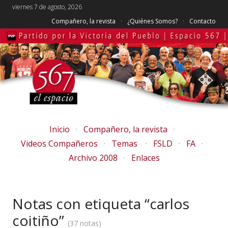
viernes 7 de agosto, 2026
Compañero, la revista
¿Quiénes Somos?
Contacto
Inicio
Compañero, la revista
Videos Compañeros
Temas
FSLD
FA
Archivo 2008
Enlaces
Notas con etiqueta “carlos
coitiño”
37 notas