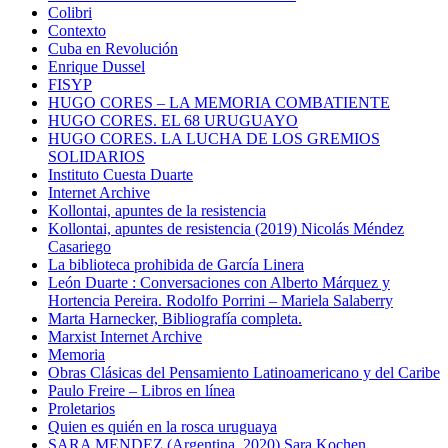
Colibri
Contexto
Cuba en Revolución
Enrique Dussel
FISYP
HUGO CORES – LA MEMORIA COMBATIENTE
HUGO CORES. EL 68 URUGUAYO
HUGO CORES. LA LUCHA DE LOS GREMIOS
SOLIDARIOS
Instituto Cuesta Duarte
Internet Archive
Kollontai, apuntes de la resistencia
Kollontai, apuntes de resistencia (2019) Nicolás Méndez
Casariego
La biblioteca prohibida de García Linera
León Duarte : Conversaciones con Alberto Márquez y
Hortencia Pereira. Rodolfo Porrini – Mariela Salaberry
Marta Harnecker, Bibliografía completa.
Marxist Internet Archive
Memoria
Obras Clásicas del Pensamiento Latinoamericano y del Caribe
Paulo Freire – Libros en línea
Proletarios
Quien es quién en la rosca uruguaya
SARA MENDEZ (Argentina, 2020) Sara Kochen