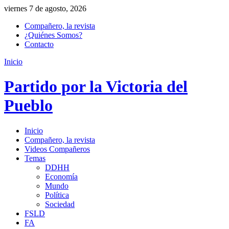
viernes 7 de agosto, 2026
Compañero, la revista
¿Quiénes Somos?
Contacto
Inicio
Partido por la Victoria del
Pueblo
Inicio
Compañero, la revista
Videos Compañeros
Temas
DDHH
Economía
Mundo
Política
Sociedad
FSLD
FA