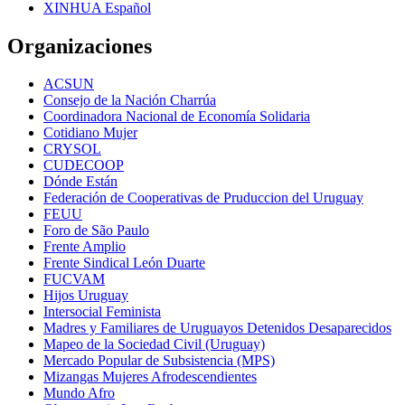
XINHUA Español
Organizaciones
ACSUN
Consejo de la Nación Charrúa
Coordinadora Nacional de Economía Solidaria
Cotidiano Mujer
CRYSOL
CUDECOOP
Dónde Están
Federación de Cooperativas de Pruduccion del Uruguay
FEUU
Foro de São Paulo
Frente Amplio
Frente Sindical León Duarte
FUCVAM
Hijos Uruguay
Intersocial Feminista
Madres y Familiares de Uruguayos Detenidos Desaparecidos
Mapeo de la Sociedad Civil (Uruguay)
Mercado Popular de Subsistencia (MPS)
Mizangas Mujeres Afrodescendientes
Mundo Afro