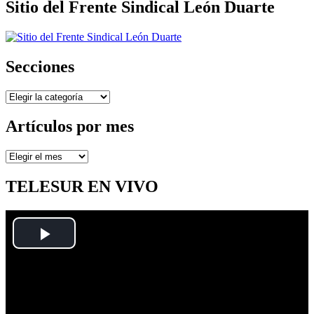
Sitio del Frente Sindical León Duarte
Secciones
Secciones
Artículos por mes
Artículos
por
mes
TELESUR EN VIVO