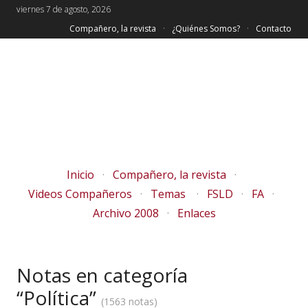
viernes 7 de agosto, 2026
Compañero, la revista
¿Quiénes Somos?
Contacto
Inicio
Compañero, la revista
Videos Compañeros
Temas
FSLD
FA
Archivo 2008
Enlaces
Notas en categoría
“Política”
1563 notas