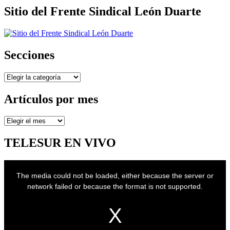
Sitio del Frente Sindical León Duarte
Secciones
Secciones
Artículos por mes
Artículos
por
mes
TELESUR EN VIVO