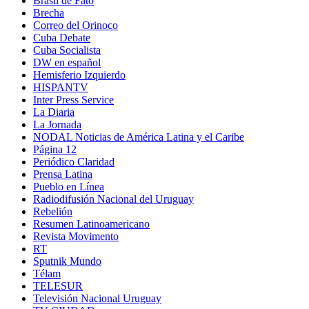
Brasil de Fato
Brecha
Correo del Orinoco
Cuba Debate
Cuba Socialista
DW en español
Hemisferio Izquierdo
HISPANTV
Inter Press Service
La Diaria
La Jornada
NODAL Noticias de América Latina y el Caribe
Página 12
Periódico Claridad
Prensa Latina
Pueblo en Línea
Radiodifusión Nacional del Uruguay
Rebelión
Resumen Latinoamericano
Revista Movimento
RT
Sputnik Mundo
Télam
TELESUR
Televisión Nacional Uruguay