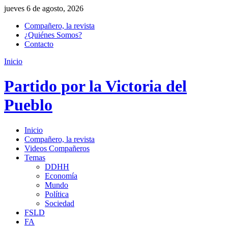
jueves 6 de agosto, 2026
Compañero, la revista
¿Quiénes Somos?
Contacto
Inicio
Partido por la Victoria del
Pueblo
Inicio
Compañero, la revista
Videos Compañeros
Temas
DDHH
Economía
Mundo
Política
Sociedad
FSLD
FA