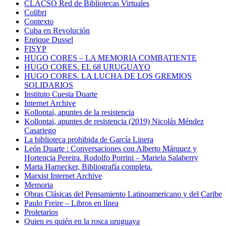
CLACSO Red de Bibliotecas Virtuales
Colibri
Contexto
Cuba en Revolución
Enrique Dussel
FISYP
HUGO CORES – LA MEMORIA COMBATIENTE
HUGO CORES. EL 68 URUGUAYO
HUGO CORES. LA LUCHA DE LOS GREMIOS
SOLIDARIOS
Instituto Cuesta Duarte
Internet Archive
Kollontai, apuntes de la resistencia
Kollontai, apuntes de resistencia (2019) Nicolás Méndez
Casariego
La biblioteca prohibida de García Linera
León Duarte : Conversaciones con Alberto Márquez y
Hortencia Pereira. Rodolfo Porrini – Mariela Salaberry
Marta Harnecker, Bibliografía completa.
Marxist Internet Archive
Memoria
Obras Clásicas del Pensamiento Latinoamericano y del Caribe
Paulo Freire – Libros en línea
Proletarios
Quien es quién en la rosca uruguaya