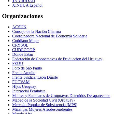
TV CIUDAD
XINHUA Español
Organizaciones
ACSUN
Consejo de la Nación Charrúa
Coordinadora Nacional de Economía Solidaria
Cotidiano Mujer
CRYSOL
CUDECOOP
Dónde Están
Federación de Cooperativas de Pruduccion del Uruguay
FEUU
Foro de São Paulo
Frente Amplio
Frente Sindical León Duarte
FUCVAM
Hijos Uruguay
Intersocial Feminista
Madres y Familiares de Uruguayos Detenidos Desaparecidos
Mapeo de la Sociedad Civil (Uruguay)
Mercado Popular de Subsistencia (MPS)
Mizangas Mujeres Afrodescendientes
Mundo Afro