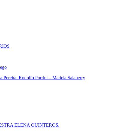
RIOS
iego
 Pereira. Rodolfo Porrini – Mariela Salaberry
ESTRA ELENA QUINTEROS.