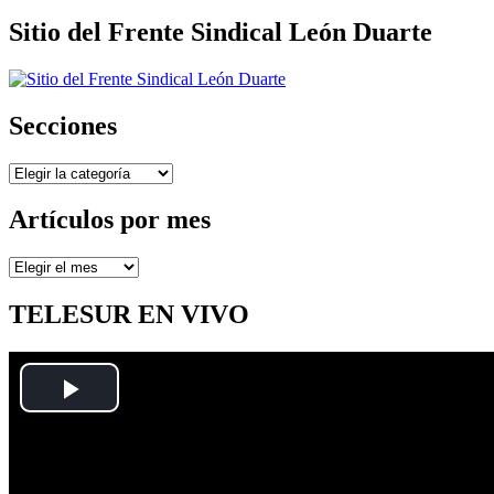
Sitio del Frente Sindical León Duarte
Secciones
Secciones
Artículos por mes
Artículos
por
mes
TELESUR EN VIVO