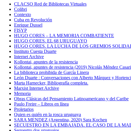
CLACSO Red de Bibliotecas Virtuales
Colibri
Contexto
Cuba en Revolución
Enrique Dussel
FISYP
HUGO CORES – LA MEMORIA COMBATIENTE
HUGO CORES. EL 68 URUGUAYO
HUGO CORES. LA LUCHA DE LOS GREMIOS SOLIDA
Instituto Cuesta Duarte
Internet Archive
Kollontai, apuntes de la resistencia
Kollontai, apuntes de resistencia (2019) Nicolás Méndez Casar
La biblioteca prohibida de García Linera
León Duarte : Conversaciones con Alberto Márquez y Hortencia
Marta Harnecker, Bibliografía completa.
Marxist Internet Archive
Memoria
Obras Clásicas del Pensamiento Latinoamericano y del Caribe
Paulo Freire – Libros en línea
Proletarios
Quien es quién en la rosca uruguaya
SARA MENDEZ (Argentina, 2020) Sara Kochen
SECUESTRO EN LA EMBAJADA. EL CASO DE LA MA
Sequestro dos uruguaios