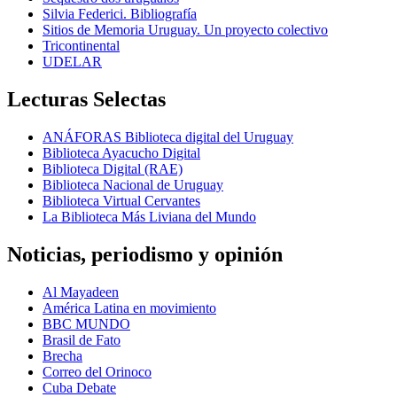
Silvia Federici. Bibliografía
Sitios de Memoria Uruguay. Un proyecto colectivo
Tricontinental
UDELAR
Lecturas Selectas
ANÁFORAS Biblioteca digital del Uruguay
Biblioteca Ayacucho Digital
Biblioteca Digital (RAE)
Biblioteca Nacional de Uruguay
Biblioteca Virtual Cervantes
La Biblioteca Más Liviana del Mundo
Noticias, periodismo y opinión
Al Mayadeen
América Latina en movimiento
BBC MUNDO
Brasil de Fato
Brecha
Correo del Orinoco
Cuba Debate