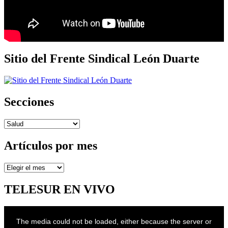
Sitio del Frente Sindical León Duarte
Secciones
Secciones
Artículos por mes
Artículos
por
mes
TELESUR EN VIVO