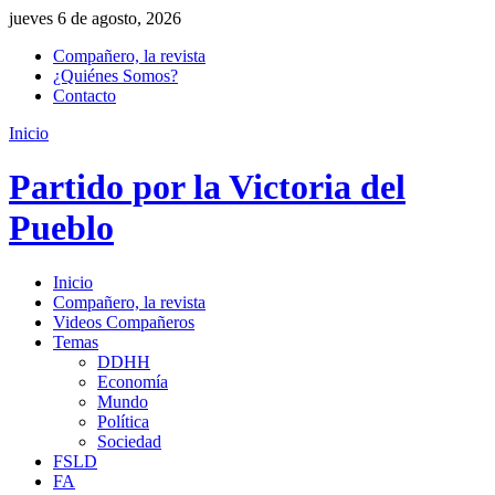
jueves 6 de agosto, 2026
Compañero, la revista
¿Quiénes Somos?
Contacto
Inicio
Partido por la Victoria del
Pueblo
Inicio
Compañero, la revista
Videos Compañeros
Temas
DDHH
Economía
Mundo
Política
Sociedad
FSLD
FA