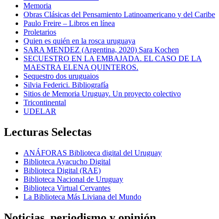
Memoria
Obras Clásicas del Pensamiento Latinoamericano y del Caribe
Paulo Freire – Libros en línea
Proletarios
Quien es quién en la rosca uruguaya
SARA MENDEZ (Argentina, 2020) Sara Kochen
SECUESTRO EN LA EMBAJADA. EL CASO DE LA
MAESTRA ELENA QUINTEROS.
Sequestro dos uruguaios
Silvia Federici. Bibliografía
Sitios de Memoria Uruguay. Un proyecto colectivo
Tricontinental
UDELAR
Lecturas Selectas
ANÁFORAS Biblioteca digital del Uruguay
Biblioteca Ayacucho Digital
Biblioteca Digital (RAE)
Biblioteca Nacional de Uruguay
Biblioteca Virtual Cervantes
La Biblioteca Más Liviana del Mundo
Noticias, periodismo y opinión