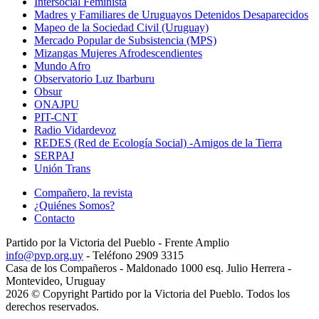
Intersocial Feminista
Madres y Familiares de Uruguayos Detenidos Desaparecidos
Mapeo de la Sociedad Civil (Uruguay)
Mercado Popular de Subsistencia (MPS)
Mizangas Mujeres Afrodescendientes
Mundo Afro
Observatorio Luz Ibarburu
Obsur
ONAJPU
PIT-CNT
Radio Vidardevoz
REDES (Red de Ecología Social) -Amigos de la Tierra
SERPAJ
Unión Trans
Compañero, la revista
¿Quiénes Somos?
Contacto
Partido por la Victoria del Pueblo - Frente Amplio
info@pvp.org.uy
- Teléfono 2909 3315
Casa de los Compañeros - Maldonado 1000 esq. Julio Herrera -
Montevideo, Uruguay
2026 © Copyright Partido por la Victoria del Pueblo. Todos los
derechos reservados.