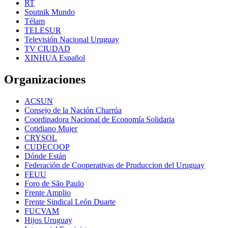
RT
Sputnik Mundo
Télam
TELESUR
Televisión Nacional Uruguay
TV CIUDAD
XINHUA Español
Organizaciones
ACSUN
Consejo de la Nación Charrúa
Coordinadora Nacional de Economía Solidaria
Cotidiano Mujer
CRYSOL
CUDECOOP
Dónde Están
Federación de Cooperativas de Pruduccion del Uruguay
FEUU
Foro de São Paulo
Frente Amplio
Frente Sindical León Duarte
FUCVAM
Hijos Uruguay