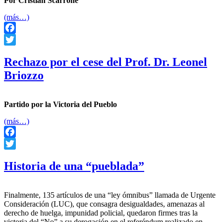
Por Cristian Scarrone
(más…)
Facebook
Twitter
Rechazo por el cese del Prof. Dr. Leonel
Briozzo
Partido por la Victoria del Pueblo
(más…)
Facebook
Twitter
Historia de una “pueblada”
Finalmente, 135 artículos de una “ley ómnibus” llamada de Urgente
Consideración (LUC), que consagra desigualdades, amenazas al
derecho de huelga, impunidad policial, quedaron firmes tras la
victoria del “No” a su derogación en el referéndum realizado en