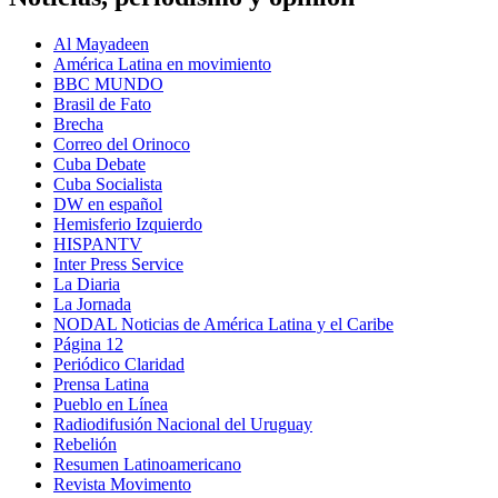
Al Mayadeen
América Latina en movimiento
BBC MUNDO
Brasil de Fato
Brecha
Correo del Orinoco
Cuba Debate
Cuba Socialista
DW en español
Hemisferio Izquierdo
HISPANTV
Inter Press Service
La Diaria
La Jornada
NODAL Noticias de América Latina y el Caribe
Página 12
Periódico Claridad
Prensa Latina
Pueblo en Línea
Radiodifusión Nacional del Uruguay
Rebelión
Resumen Latinoamericano
Revista Movimento