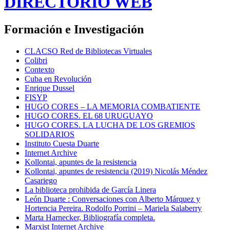
DIRECTORIO WEB
Formación e Investigación
CLACSO Red de Bibliotecas Virtuales
Colibri
Contexto
Cuba en Revolución
Enrique Dussel
FISYP
HUGO CORES – LA MEMORIA COMBATIENTE
HUGO CORES. EL 68 URUGUAYO
HUGO CORES. LA LUCHA DE LOS GREMIOS
SOLIDARIOS
Instituto Cuesta Duarte
Internet Archive
Kollontai, apuntes de la resistencia
Kollontai, apuntes de resistencia (2019) Nicolás Méndez
Casariego
La biblioteca prohibida de García Linera
León Duarte : Conversaciones con Alberto Márquez y
Hortencia Pereira. Rodolfo Porrini – Mariela Salaberry
Marta Harnecker, Bibliografía completa.
Marxist Internet Archive