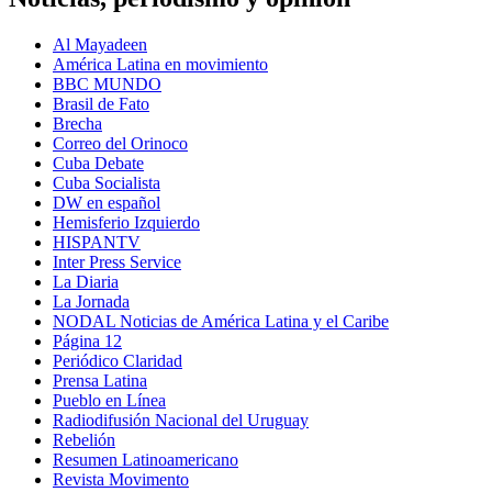
Al Mayadeen
América Latina en movimiento
BBC MUNDO
Brasil de Fato
Brecha
Correo del Orinoco
Cuba Debate
Cuba Socialista
DW en español
Hemisferio Izquierdo
HISPANTV
Inter Press Service
La Diaria
La Jornada
NODAL Noticias de América Latina y el Caribe
Página 12
Periódico Claridad
Prensa Latina
Pueblo en Línea
Radiodifusión Nacional del Uruguay
Rebelión
Resumen Latinoamericano
Revista Movimento