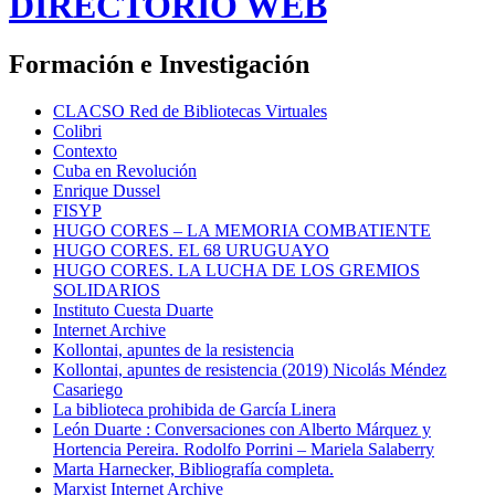
DIRECTORIO WEB
Formación e Investigación
CLACSO Red de Bibliotecas Virtuales
Colibri
Contexto
Cuba en Revolución
Enrique Dussel
FISYP
HUGO CORES – LA MEMORIA COMBATIENTE
HUGO CORES. EL 68 URUGUAYO
HUGO CORES. LA LUCHA DE LOS GREMIOS
SOLIDARIOS
Instituto Cuesta Duarte
Internet Archive
Kollontai, apuntes de la resistencia
Kollontai, apuntes de resistencia (2019) Nicolás Méndez
Casariego
La biblioteca prohibida de García Linera
León Duarte : Conversaciones con Alberto Márquez y
Hortencia Pereira. Rodolfo Porrini – Mariela Salaberry
Marta Harnecker, Bibliografía completa.
Marxist Internet Archive