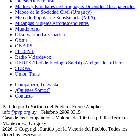
Intersocial Feminista
Madres y Familiares de Uruguayos Detenidos Desaparecidos
Mapeo de la Sociedad Civil (Uruguay)
Mercado Popular de Subsistencia (MPS)
Mizangas Mujeres Afrodescendientes
Mundo Afro
Observatorio Luz Ibarburu
Obsur
ONAJPU
PIT-CNT
Radio Vidardevoz
REDES (Red de Ecología Social) -Amigos de la Tierra
SERPAJ
Unión Trans
Compañero, la revista
¿Quiénes Somos?
Contacto
Partido por la Victoria del Pueblo - Frente Amplio
info@pvp.org.uy
- Teléfono 2909 3315
Casa de los Compañeros - Maldonado 1000 esq. Julio Herrera -
Montevideo, Uruguay
2026 © Copyright Partido por la Victoria del Pueblo. Todos los
derechos reservados.