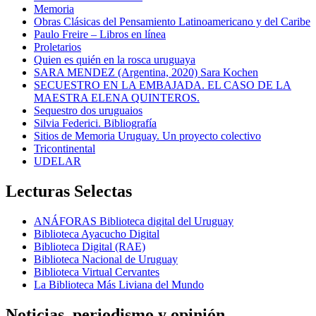
Memoria
Obras Clásicas del Pensamiento Latinoamericano y del Caribe
Paulo Freire – Libros en línea
Proletarios
Quien es quién en la rosca uruguaya
SARA MENDEZ (Argentina, 2020) Sara Kochen
SECUESTRO EN LA EMBAJADA. EL CASO DE LA
MAESTRA ELENA QUINTEROS.
Sequestro dos uruguaios
Silvia Federici. Bibliografía
Sitios de Memoria Uruguay. Un proyecto colectivo
Tricontinental
UDELAR
Lecturas Selectas
ANÁFORAS Biblioteca digital del Uruguay
Biblioteca Ayacucho Digital
Biblioteca Digital (RAE)
Biblioteca Nacional de Uruguay
Biblioteca Virtual Cervantes
La Biblioteca Más Liviana del Mundo
Noticias, periodismo y opinión