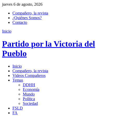
jueves 6 de agosto, 2026
Compañero, la revista
¿Quiénes Somos?
Contacto
Inicio
Partido por la Victoria del
Pueblo
Inicio
Compañero, la revista
Videos Compañeros
Temas
DDHH
Economía
Mundo
Política
Sociedad
FSLD
FA