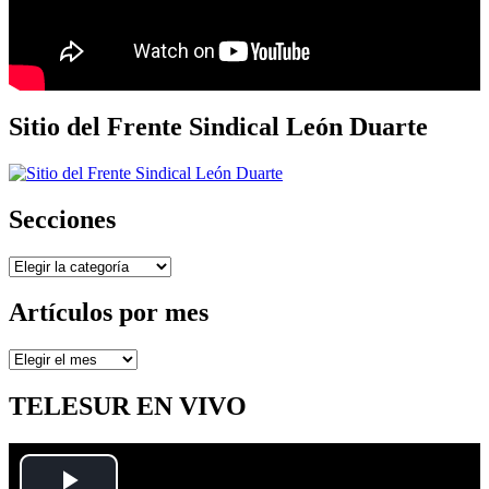
Sitio del Frente Sindical León Duarte
Secciones
Secciones
Artículos por mes
Artículos
por
mes
TELESUR EN VIVO