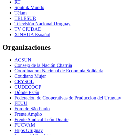
RT
Sputnik Mundo
Télam
TELESUR
Televisión Nacional Uruguay
TV CIUDAD
XINHUA Español
Organizaciones
ACSUN
Consejo de la Nación Charrúa
Coordinadora Nacional de Economía Solidaria
Cotidiano Mujer
CRYSOL
CUDECOOP
Dónde Están
Federación de Cooperativas de Pruduccion del Uruguay
FEUU
Foro de São Paulo
Frente Amplio
Frente Sindical León Duarte
FUCVAM
Hijos Uruguay