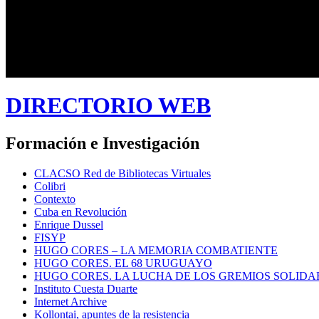
DIRECTORIO WEB
Formación e Investigación
CLACSO Red de Bibliotecas Virtuales
Colibri
Contexto
Cuba en Revolución
Enrique Dussel
FISYP
HUGO CORES – LA MEMORIA COMBATIENTE
HUGO CORES. EL 68 URUGUAYO
HUGO CORES. LA LUCHA DE LOS GREMIOS SOLIDA
Instituto Cuesta Duarte
Internet Archive
Kollontai, apuntes de la resistencia