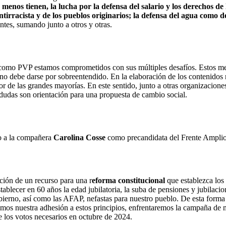
 menos tienen, la lucha por la defensa del salario y los derechos de
 antirracista y de los pueblos originarios; la defensa del agua co
ntes, sumando junto a otros y otras.
, y como PVP estamos comprometidos con sus múltiples desafíos. Estos m
 no debe darse por sobreentendido. En la elaboración de los contenidos
r de las grandes mayorías. En este sentido, junto a otras organizacion
dudas son orientación para una propuesta de cambio social.
yo a la compañera
Carolina Cosse
como precandidata del Frente Amplio 
ión de un recurso para una r
eforma constitucional
que establezca los
stablecer en 60 años la edad jubilatoria, la suba de pensiones y jubilaci
bierno, así como las AFAP, nefastas para nuestro pueblo. De esta forma s
eramos nuestra adhesión a estos principios, enfrentaremos la campaña d
e los votos necesarios en octubre de 2024.