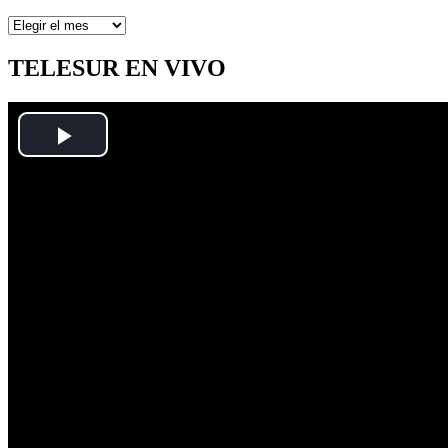
Artículos
por
mes
TELESUR EN VIVO