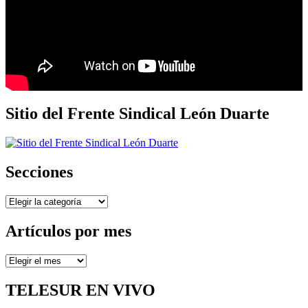
Sitio del Frente Sindical León Duarte
Secciones
Secciones
Artículos por mes
Artículos
por
mes
TELESUR EN VIVO