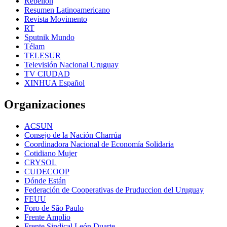
Rebelión
Resumen Latinoamericano
Revista Movimento
RT
Sputnik Mundo
Télam
TELESUR
Televisión Nacional Uruguay
TV CIUDAD
XINHUA Español
Organizaciones
ACSUN
Consejo de la Nación Charrúa
Coordinadora Nacional de Economía Solidaria
Cotidiano Mujer
CRYSOL
CUDECOOP
Dónde Están
Federación de Cooperativas de Pruduccion del Uruguay
FEUU
Foro de São Paulo
Frente Amplio
Frente Sindical León Duarte