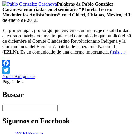
Palabras de Pablo González
Casanova enunciadas en el seminario “Planeta Tierra:
Movimientos Antisistémicos” en el Cideci, Chiapas, México, el 1
de enero de 2013.
En primer lugar, propongo que enviemos un mensaje de solidaridad
al extraordinario documento que es el comunicado que publicó el 30
de diciembre el Comité Clandestino Revolucionario Indígena y la
Comandancia del Ejército Zapatista de Liberación Nacional
(EZLN). Es un comunicado de una enorme importancia.
(más…)
Facebook
Notas Antiguas »
Twitter
Pág. 1 de 2
Buscar
Síguenos en Facebook
567 El Espacio