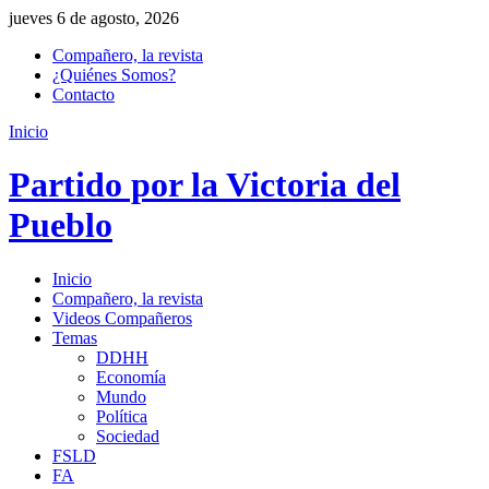
jueves 6 de agosto, 2026
Compañero, la revista
¿Quiénes Somos?
Contacto
Inicio
Partido por la Victoria del
Pueblo
Inicio
Compañero, la revista
Videos Compañeros
Temas
DDHH
Economía
Mundo
Política
Sociedad
FSLD
FA