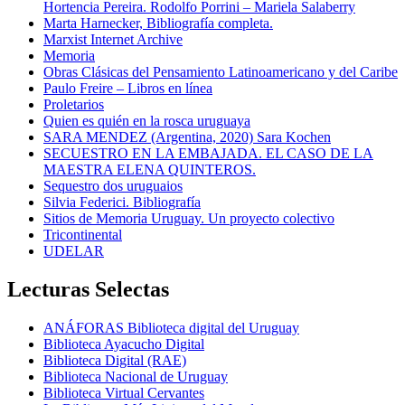
Hortencia Pereira. Rodolfo Porrini – Mariela Salaberry
Marta Harnecker, Bibliografía completa.
Marxist Internet Archive
Memoria
Obras Clásicas del Pensamiento Latinoamericano y del Caribe
Paulo Freire – Libros en línea
Proletarios
Quien es quién en la rosca uruguaya
SARA MENDEZ (Argentina, 2020) Sara Kochen
SECUESTRO EN LA EMBAJADA. EL CASO DE LA
MAESTRA ELENA QUINTEROS.
Sequestro dos uruguaios
Silvia Federici. Bibliografía
Sitios de Memoria Uruguay. Un proyecto colectivo
Tricontinental
UDELAR
Lecturas Selectas
ANÁFORAS Biblioteca digital del Uruguay
Biblioteca Ayacucho Digital
Biblioteca Digital (RAE)
Biblioteca Nacional de Uruguay
Biblioteca Virtual Cervantes