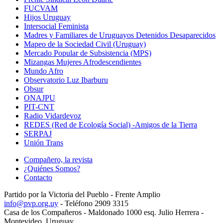
FUCVAM
Hijos Uruguay
Intersocial Feminista
Madres y Familiares de Uruguayos Detenidos Desaparecidos
Mapeo de la Sociedad Civil (Uruguay)
Mercado Popular de Subsistencia (MPS)
Mizangas Mujeres Afrodescendientes
Mundo Afro
Observatorio Luz Ibarburu
Obsur
ONAJPU
PIT-CNT
Radio Vidardevoz
REDES (Red de Ecología Social) -Amigos de la Tierra
SERPAJ
Unión Trans
Compañero, la revista
¿Quiénes Somos?
Contacto
Partido por la Victoria del Pueblo - Frente Amplio
info@pvp.org.uy
- Teléfono 2909 3315
Casa de los Compañeros - Maldonado 1000 esq. Julio Herrera -
Montevideo, Uruguay