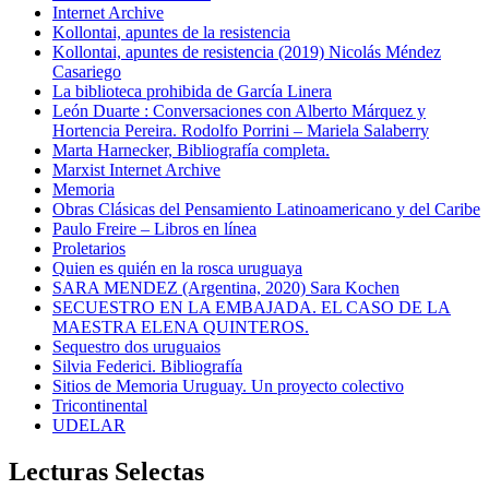
Internet Archive
Kollontai, apuntes de la resistencia
Kollontai, apuntes de resistencia (2019) Nicolás Méndez
Casariego
La biblioteca prohibida de García Linera
León Duarte : Conversaciones con Alberto Márquez y
Hortencia Pereira. Rodolfo Porrini – Mariela Salaberry
Marta Harnecker, Bibliografía completa.
Marxist Internet Archive
Memoria
Obras Clásicas del Pensamiento Latinoamericano y del Caribe
Paulo Freire – Libros en línea
Proletarios
Quien es quién en la rosca uruguaya
SARA MENDEZ (Argentina, 2020) Sara Kochen
SECUESTRO EN LA EMBAJADA. EL CASO DE LA
MAESTRA ELENA QUINTEROS.
Sequestro dos uruguaios
Silvia Federici. Bibliografía
Sitios de Memoria Uruguay. Un proyecto colectivo
Tricontinental
UDELAR
Lecturas Selectas