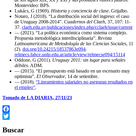
Montevideo: BPS.
Lukács, G (1969).
Historia y conciencia de clase
. Grijalbo.
Notaro, J (2018). “La distribución social del ingreso: el caso
de Uruguay 2008-2014”.
Cuadernos del Claeh
, 37, 107: 11-
37.
claeh.edu.uy/publicaciones/index.php/cclaeh/issue/current
— (2021). “La política económica como sistema complejo.
Propuesta metodológica interdisciplinaria”.
Revista
Latinoamericana de Metodología de las Ciencias Sociales
, 11
(2).
doi.org/10.24215/18537863e094
.
relmecs.fahce.unlp.edu.ar/article/view/relmecse094/15114
Oddone, G (2011).
Uruguay 2011: sin lugar para señales
débiles
. ADM.
— (2015). “El presupuesto está basado en un escenario muy
optimista”.
El Observador
, 14 de setiembre.
— (2018).
“Lineamientos salariales no aseguran resultados en
el empleo”
.
Tomado de LA DIARIA, 27/11/23
Facebook
Twitter
Buscar