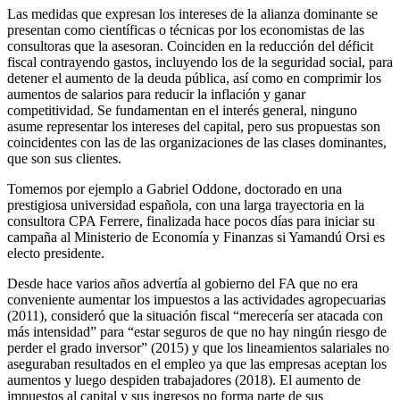
Las medidas que expresan los intereses de la alianza dominante se
presentan como científicas o técnicas por los economistas de las
consultoras que la asesoran. Coinciden en la reducción del déficit
fiscal contrayendo gastos, incluyendo los de la seguridad social, para
detener el aumento de la deuda pública, así como en comprimir los
aumentos de salarios para reducir la inflación y ganar
competitividad. Se fundamentan en el interés general, ninguno
asume representar los intereses del capital, pero sus propuestas son
coincidentes con las de las organizaciones de las clases dominantes,
que son sus clientes.
Tomemos por ejemplo a Gabriel Oddone, doctorado en una
prestigiosa universidad española, con una larga trayectoria en la
consultora CPA Ferrere, finalizada hace pocos días para iniciar su
campaña al Ministerio de Economía y Finanzas si Yamandú Orsi es
electo presidente.
Desde hace varios años advertía al gobierno del FA que no era
conveniente aumentar los impuestos a las actividades agropecuarias
(2011), consideró que la situación fiscal “merecería ser atacada con
más intensidad” para “estar seguros de que no hay ningún riesgo de
perder el grado inversor” (2015) y que los lineamientos salariales no
aseguraban resultados en el empleo ya que las empresas aceptan los
aumentos y luego despiden trabajadores (2018). El aumento de
impuestos al capital y sus ingresos no forma parte de sus