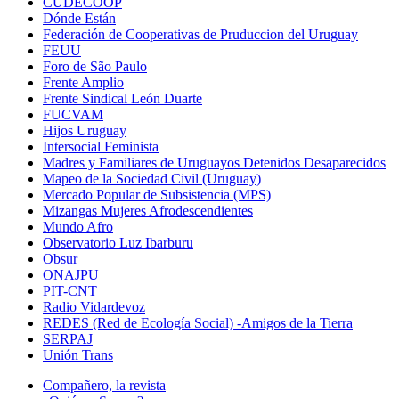
CUDECOOP
Dónde Están
Federación de Cooperativas de Pruduccion del Uruguay
FEUU
Foro de São Paulo
Frente Amplio
Frente Sindical León Duarte
FUCVAM
Hijos Uruguay
Intersocial Feminista
Madres y Familiares de Uruguayos Detenidos Desaparecidos
Mapeo de la Sociedad Civil (Uruguay)
Mercado Popular de Subsistencia (MPS)
Mizangas Mujeres Afrodescendientes
Mundo Afro
Observatorio Luz Ibarburu
Obsur
ONAJPU
PIT-CNT
Radio Vidardevoz
REDES (Red de Ecología Social) -Amigos de la Tierra
SERPAJ
Unión Trans
Compañero, la revista