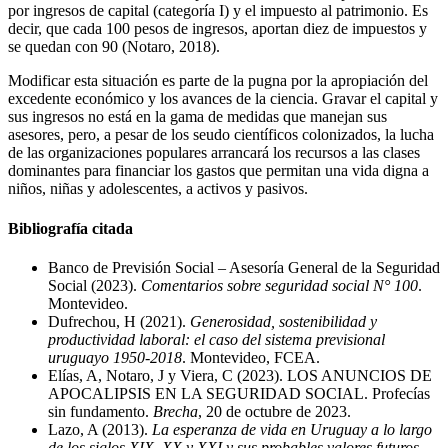
por ingresos de capital (categoría I) y el impuesto al patrimonio. Es
decir, que cada 100 pesos de ingresos, aportan diez de impuestos y
se quedan con 90 (Notaro, 2018).
Modificar esta situación es parte de la pugna por la apropiación del
excedente económico y los avances de la ciencia. Gravar el capital y
sus ingresos no está en la gama de medidas que manejan sus
asesores, pero, a pesar de los seudo científicos colonizados, la lucha
de las organizaciones populares arrancará los recursos a las clases
dominantes para financiar los gastos que permitan una vida digna a
niños, niñas y adolescentes, a activos y pasivos.
Bibliografía citada
Banco de Previsión Social – Asesoría General de la Seguridad
Social (2023).
Comentarios sobre seguridad social N° 100
.
Montevideo.
Dufrechou, H (2021).
Generosidad, sostenibilidad y
productividad laboral: el caso del sistema previsional
uruguayo 1950-2018
. Montevideo, FCEA.
Elías, A, Notaro, J y Viera, C (2023). LOS ANUNCIOS DE
APOCALIPSIS EN LA SEGURIDAD SOCIAL. Profecías
sin fundamento.
Brecha
, 20 de octubre de 2023.
Lazo, A (2013).
La esperanza de vida en Uruguay a lo largo
de los siglos XIX, XX y XXI y sus probables valores futuros
.