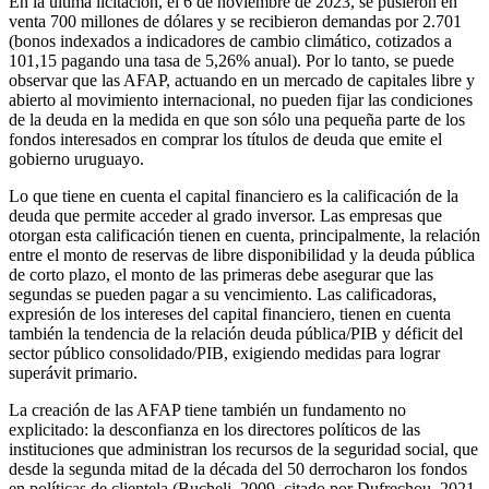
En la última licitación, el 6 de noviembre de 2023, se pusieron en
venta 700 millones de dólares y se recibieron demandas por 2.701
(bonos indexados a indicadores de cambio climático, cotizados a
101,15 pagando una tasa de 5,26% anual). Por lo tanto, se puede
observar que las AFAP, actuando en un mercado de capitales libre y
abierto al movimiento internacional, no pueden fijar las condiciones
de la deuda en la medida en que son sólo una pequeña parte de los
fondos interesados en comprar los títulos de deuda que emite el
gobierno uruguayo.
Lo que tiene en cuenta el capital financiero es la calificación de la
deuda que permite acceder al grado inversor. Las empresas que
otorgan esta calificación tienen en cuenta, principalmente, la relación
entre el monto de reservas de libre disponibilidad y la deuda pública
de corto plazo, el monto de las primeras debe asegurar que las
segundas se pueden pagar a su vencimiento. Las calificadoras,
expresión de los intereses del capital financiero, tienen en cuenta
también la tendencia de la relación deuda pública/PIB y déficit del
sector público consolidado/PIB, exigiendo medidas para lograr
superávit primario.
La creación de las AFAP tiene también un fundamento no
explicitado: la desconfianza en los directores políticos de las
instituciones que administran los recursos de la seguridad social, que
desde la segunda mitad de la década del 50 derrocharon los fondos
en políticas de clientela (Bucheli, 2009, citado por Dufrechou, 2021,