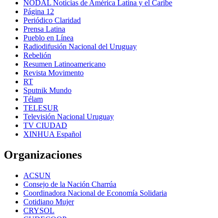
NODAL Noticias de América Latina y el Caribe
Página 12
Periódico Claridad
Prensa Latina
Pueblo en Línea
Radiodifusión Nacional del Uruguay
Rebelión
Resumen Latinoamericano
Revista Movimento
RT
Sputnik Mundo
Télam
TELESUR
Televisión Nacional Uruguay
TV CIUDAD
XINHUA Español
Organizaciones
ACSUN
Consejo de la Nación Charrúa
Coordinadora Nacional de Economía Solidaria
Cotidiano Mujer
CRYSOL