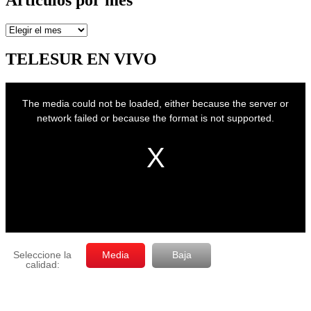
Artículos
por
mes
TELESUR EN VIVO