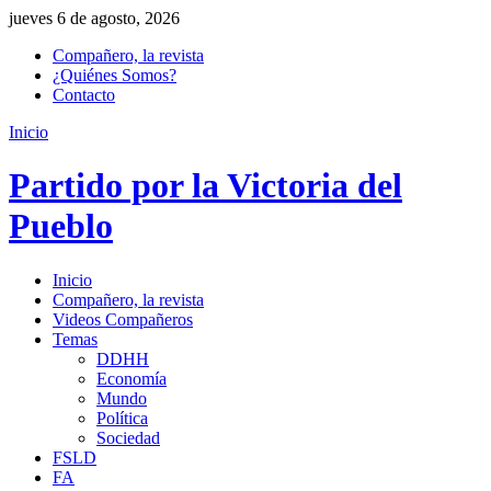
jueves 6 de agosto, 2026
Compañero, la revista
¿Quiénes Somos?
Contacto
Inicio
Partido por la Victoria del
Pueblo
Inicio
Compañero, la revista
Videos Compañeros
Temas
DDHH
Economía
Mundo
Política
Sociedad
FSLD
FA