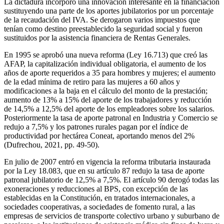
La dictadura incorporó una innovación interesante en la financiación
sustituyendo una parte de los aportes jubilatorios por un porcentaje
de la recaudación del IVA. Se derogaron varios impuestos que
tenían como destino preestablecido la seguridad social y fueron
sustituidos por la asistencia financiera de Rentas Generales.
En 1995 se aprobó una nueva reforma (Ley 16.713) que creó las
AFAP, la capitalización individual obligatoria, el aumento de los
años de aporte requeridos a 35 para hombres y mujeres; el aumento
de la edad mínima de retiro para las mujeres a 60 años y
modificaciones a la baja en el cálculo del monto de la prestación;
aumento de 13% a 15% del aporte de los trabajadores y reducción
de 14,5% a 12,5% del aporte de los empleadores sobre los salarios.
Posteriormente la tasa de aporte patronal en Industria y Comercio se
redujo a 7,5% y los patrones rurales pagan por el índice de
productividad por hectárea Coneat, aportando menos del 2%
(Dufrechou, 2021, pp. 49-50).
En julio de 2007 entró en vigencia la reforma tributaria instaurada
por la Ley 18.083, que en su artículo 87 redujo la tasa de aporte
patronal jubilatorio de 12,5% a 7,5%. El artículo 90 derogó todas las
exoneraciones y reducciones al BPS, con excepción de las
establecidas en la Constitución, en tratados internacionales, a
sociedades cooperativas, a sociedades de fomento rural, a las
empresas de servicios de transporte colectivo urbano y suburbano de