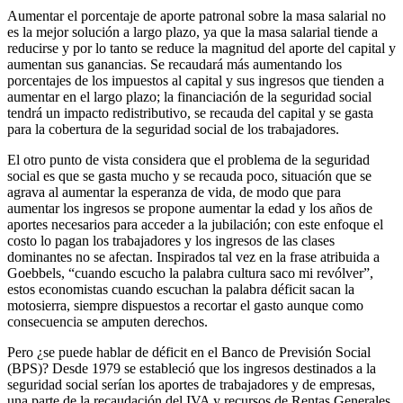
Aumentar el porcentaje de aporte patronal sobre la masa salarial no
es la mejor solución a largo plazo, ya que la masa salarial tiende a
reducirse y por lo tanto se reduce la magnitud del aporte del capital y
aumentan sus ganancias. Se recaudará más aumentando los
porcentajes de los impuestos al capital y sus ingresos que tienden a
aumentar en el largo plazo; la financiación de la seguridad social
tendrá un impacto redistributivo, se recauda del capital y se gasta
para la cobertura de la seguridad social de los trabajadores.
El otro punto de vista considera que el problema de la seguridad
social es que se gasta mucho y se recauda poco, situación que se
agrava al aumentar la esperanza de vida, de modo que para
aumentar los ingresos se propone aumentar la edad y los años de
aportes necesarios para acceder a la jubilación; con este enfoque el
costo lo pagan los trabajadores y los ingresos de las clases
dominantes no se afectan. Inspirados tal vez en la frase atribuida a
Goebbels, “cuando escucho la palabra cultura saco mi revólver”,
estos economistas cuando escuchan la palabra déficit sacan la
motosierra, siempre dispuestos a recortar el gasto aunque como
consecuencia se amputen derechos.
Pero ¿se puede hablar de déficit en el Banco de Previsión Social
(BPS)? Desde 1979 se estableció que los ingresos destinados a la
seguridad social serían los aportes de trabajadores y de empresas,
una parte de la recaudación del IVA y recursos de Rentas Generales.