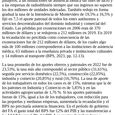
pasajeros, a las instituciones de asistencia médica sin fines de lucro y
a las empresas de radiodifusión siempre que sus ingresos no superen
los dos millones de unidades indexadas. También redujo en forma
gradual la tasa de la Intendencia de Montevideo de 19,5% a 16,5% y
fijó en 7,5 el aporte patronal de todos los entes autónomos y
servicios descentralizados del dominio industrial y comercial del
Estado. Las pérdidas por exoneraciones en 2006 eran de 370
millones de dólares y se redujeron a 212 millones en 2019. En 2019
la recaudación no percibida como consecuencia de las
exoneraciones fue de 212 millones de dólares, de los cuales algo
más de 100 millones correspondieron a las instituciones de asistencia
médica, 63 millones a la enseñanza privada e instituciones culturales
y 14 millones al transporte (BPS, 2023, pp. 12-13).
La tasa promedio de los aportes obreros y patronales en 2022 fue de
23,53%, la tasa más alta correspondió al sector público (31,61%),
seguida por servicio doméstico (22,5%), construcción (22,05%),
industria y comercio (20,85%) y rural (16,76%). La tasa de aporte
de los trabajadores en todos los casos es de 15%, mientras que la de
los patrones en Industria y Comercio es de 5,85% y en las
actividades agropecuarias de 1,76 %. Si los aportes patronales
fueran de 15%, igual a los de los trabajadores, con reducción para
las pequeñas y medianas empresas, aumentaría la recaudación y el
BPS no precisaría asistencia financiera. En el período de gobierno
del FA el gasto total del BPS fue 12% del PIB y las transferencias a