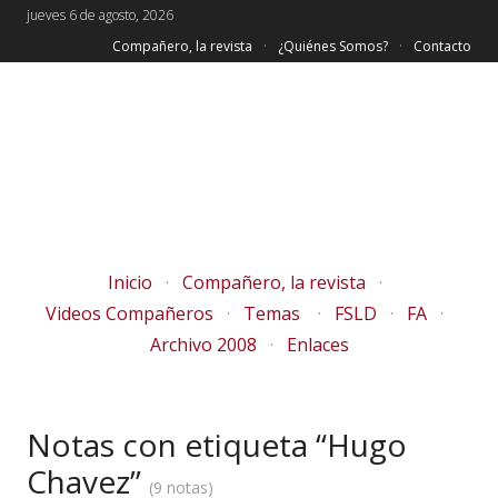
jueves 6 de agosto, 2026
Compañero, la revista
¿Quiénes Somos?
Contacto
Inicio
Compañero, la revista
Videos Compañeros
Temas
FSLD
FA
Archivo 2008
Enlaces
Notas con etiqueta “Hugo
Chavez”
9 notas