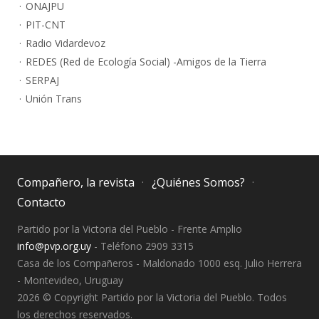
ONAJPU
PIT-CNT
Radio Vidardevoz
REDES (Red de Ecología Social) -Amigos de la Tierra
SERPAJ
Unión Trans
Compañero, la revista
¿Quiénes Somos?
Contacto
Partido por la Victoria del Pueblo - Frente Amplio
info@pvp.org.uy
- Teléfono 2909 3315
Casa de los Compañeros - Maldonado 1000 esq. Julio Herrera
- Montevideo, Uruguay
2026 © Copyright Partido por la Victoria del Pueblo. Todos
los derechos reservados.