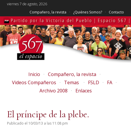
viernes 7 de agosto, 2026
Compañero, la revista
¿Quiénes Somos?
Contacto
Inicio
Compañero, la revista
Videos Compañeros
Temas
FSLD
FA
Archivo 2008
Enlaces
El príncipe de la plebe.
Publicado el 10/03/13 a las 11:08 pm