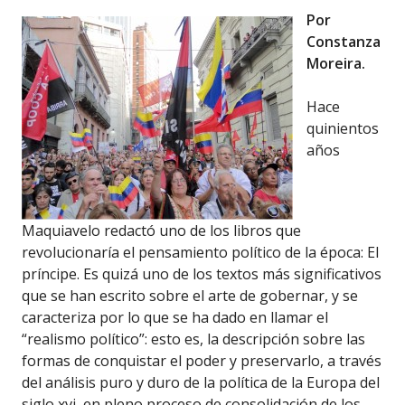
Por
Constanza
Moreira.
Hace
quinientos
años
Maquiavelo redactó uno de los libros que
revolucionaría el pensamiento político de la época: El
príncipe. Es quizá uno de los textos más significativos
que se han escrito sobre el arte de gobernar, y se
caracteriza por lo que se ha dado en llamar el
“realismo político”: esto es, la descripción sobre las
formas de conquistar el poder y preservarlo, a través
del análisis puro y duro de la política de la Europa del
siglo xvi, en pleno proceso de consolidación de los