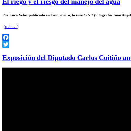
El riego y el riesgo del manejo del agua
Por Luca Veloz
publicado en Compañero,
la revista
N.7 (fotografía Juan Ange
(más…)
Facebook
Twitter
Exposición del Diputado Carlos Coitiño ante