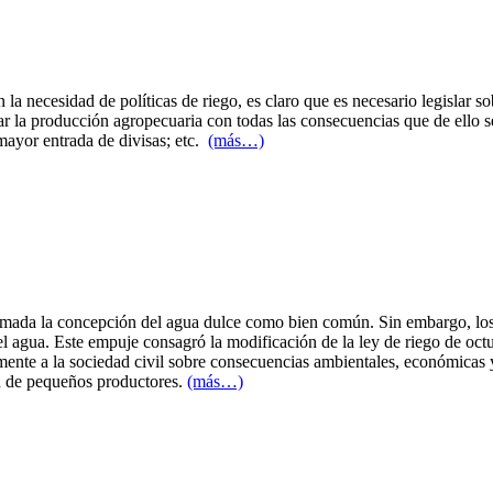
la necesidad de políticas de riego, es claro que es necesario legislar s
tar la producción agropecuaria con todas las consecuencias que de ello s
ayor entrada de divisas; etc.
(más…)
firmada la concepción del agua dulce como bien común. Sin embargo, los
el agua. Este empuje consagró la modificación de la ley de riego de octub
mente a la sociedad civil sobre consecuencias ambientales, económicas
ón de pequeños productores.
(más…)