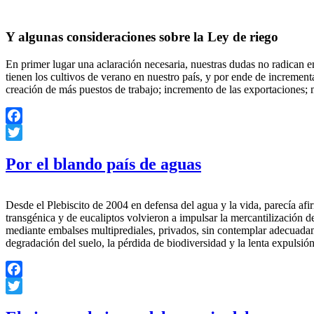
Y algunas consideraciones sobre la Ley de riego
En primer lugar una aclaración necesaria, nuestras dudas no radican en 
tienen los cultivos de verano en nuestro país, y por ende de incremen
creación de más puestos de trabajo; incremento de las exportaciones; m
Facebook
Twitter
Por el blando país de aguas
Desde el Plebiscito de 2004 en defensa del agua y la vida, parecía a
transgénica y de eucaliptos volvieron a impulsar la mercantilización d
mediante embalses multiprediales, privados, sin contemplar adecuada
degradación del suelo, la pérdida de biodiversidad y la lenta expulsi
Facebook
Twitter