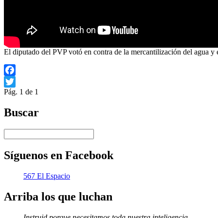
El diputado del PVP votó en contra de la mercantilización del agua y e
Facebook
Pág. 1 de 1
Twitter
Buscar
Síguenos en Facebook
567 El Espacio
Arriba los que luchan
Instruid porque necesitamos toda nuestra inteligencia.