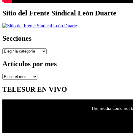
Sitio del Frente Sindical León Duarte
Secciones
Secciones
Artículos por mes
Artículos
por
mes
TELESUR EN VIVO