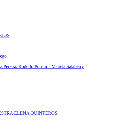
RIOS
iego
 Pereira. Rodolfo Porrini – Mariela Salaberry
ESTRA ELENA QUINTEROS.