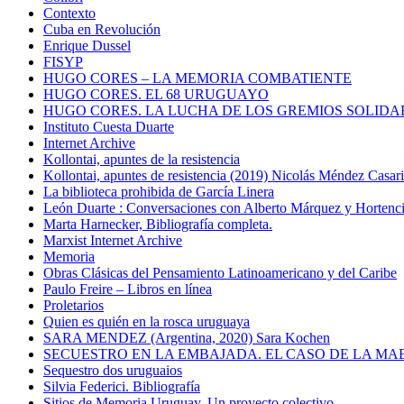
Contexto
Cuba en Revolución
Enrique Dussel
FISYP
HUGO CORES – LA MEMORIA COMBATIENTE
HUGO CORES. EL 68 URUGUAYO
HUGO CORES. LA LUCHA DE LOS GREMIOS SOLIDA
Instituto Cuesta Duarte
Internet Archive
Kollontai, apuntes de la resistencia
Kollontai, apuntes de resistencia (2019) Nicolás Méndez Casar
La biblioteca prohibida de García Linera
León Duarte : Conversaciones con Alberto Márquez y Hortencia
Marta Harnecker, Bibliografía completa.
Marxist Internet Archive
Memoria
Obras Clásicas del Pensamiento Latinoamericano y del Caribe
Paulo Freire – Libros en línea
Proletarios
Quien es quién en la rosca uruguaya
SARA MENDEZ (Argentina, 2020) Sara Kochen
SECUESTRO EN LA EMBAJADA. EL CASO DE LA MA
Sequestro dos uruguaios
Silvia Federici. Bibliografía
Sitios de Memoria Uruguay. Un proyecto colectivo