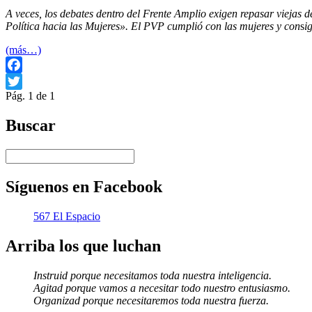
A veces, los debates dentro del Frente Amplio exigen repasar viejas d
Política hacia las Mujeres». El PVP cumplió con las mujeres y con
s
i
(más…)
Facebook
Pág. 1 de 1
Twitter
Buscar
Síguenos en Facebook
567 El Espacio
Arriba los que luchan
Instruid porque necesitamos toda nuestra inteligencia.
Agitad porque vamos a necesitar todo nuestro entusiasmo.
Organizad porque necesitaremos toda nuestra fuerza.