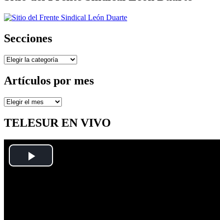
Secciones
Secciones
Artículos por mes
Artículos
por
mes
TELESUR EN VIVO