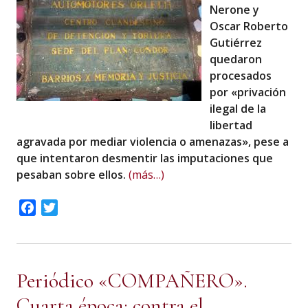
Nerone y
Oscar Roberto
Gutiérrez
quedaron
procesados
por «privación
ilegal de la
libertad
agravada por mediar violencia o amenazas», pese a
que intentaron desmentir las imputaciones que
pesaban sobre ellos.
(más…)
Facebook
Twitter
Periódico «COMPAÑERO».
Cuarta época: contra el