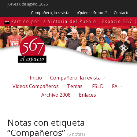
jueves 6 de agosto, 2026
Compañero, la revista
¿Quiénes Somos?
Contacto
Inicio
Compañero, la revista
Videos Compañeros
Temas
FSLD
FA
Archivo 2008
Enlaces
Notas con etiqueta
“Compañeros”
6 notas