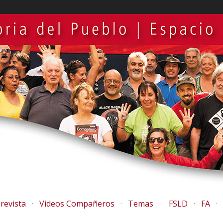
revista
Videos Compañeros
Temas
FSLD
FA