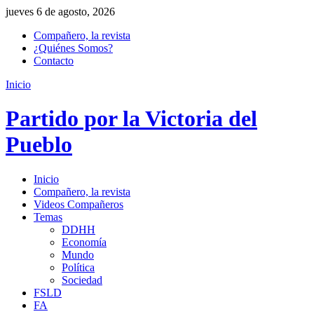
jueves 6 de agosto, 2026
Compañero, la revista
¿Quiénes Somos?
Contacto
Inicio
Partido por la Victoria del
Pueblo
Inicio
Compañero, la revista
Videos Compañeros
Temas
DDHH
Economía
Mundo
Política
Sociedad
FSLD
FA