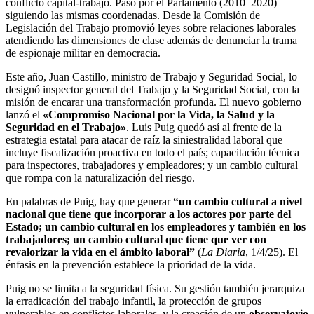
conflicto capital-trabajo. Pasó por el Parlamento (2010–2020)
siguiendo las mismas coordenadas. Desde la Comisión de
Legislación del Trabajo promovió leyes sobre relaciones laborales
atendiendo las dimensiones de clase además de denunciar la trama
de espionaje militar en democracia.
Este año, Juan Castillo, ministro de Trabajo y Seguridad Social, lo
designó inspector general del Trabajo y la Seguridad Social, con la
misión de encarar una transformación profunda. El nuevo gobierno
lanzó el
«Compromiso Nacional por la Vida, la Salud y la
Seguridad en el Trabajo»
. Luis Puig quedó así al frente de la
estrategia estatal para atacar de raíz la siniestralidad laboral que
incluye fiscalización proactiva en todo el país; capacitación técnica
para inspectores, trabajadores y empleadores; y un cambio cultural
que rompa con la naturalización del riesgo.
En palabras de Puig, hay que generar
“un cambio cultural a nivel
nacional que tiene que incorporar a los actores por parte del
Estado; un cambio cultural en los empleadores y también en los
trabajadores; un cambio cultural que tiene que ver con
revalorizar la vida en el ámbito laboral”
(
La Diaria
, 1/4/25). El
énfasis en la prevención establece la prioridad de la vida.
Puig no se limita a la seguridad física. Su gestión también jerarquiza
la erradicación del trabajo infantil, la protección de grupos
vulnerables en conflictos laborales, y la creación de un
observatorio