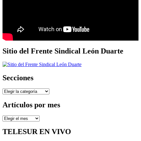
Sitio del Frente Sindical León Duarte
Secciones
Secciones
Artículos por mes
Artículos
por
mes
TELESUR EN VIVO