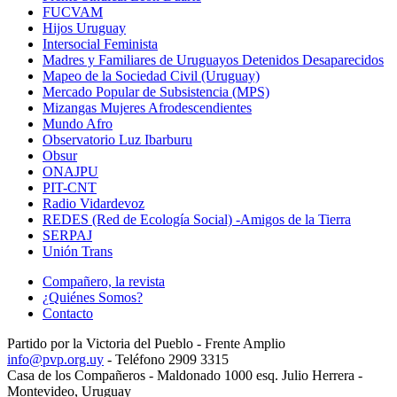
FUCVAM
Hijos Uruguay
Intersocial Feminista
Madres y Familiares de Uruguayos Detenidos Desaparecidos
Mapeo de la Sociedad Civil (Uruguay)
Mercado Popular de Subsistencia (MPS)
Mizangas Mujeres Afrodescendientes
Mundo Afro
Observatorio Luz Ibarburu
Obsur
ONAJPU
PIT-CNT
Radio Vidardevoz
REDES (Red de Ecología Social) -Amigos de la Tierra
SERPAJ
Unión Trans
Compañero, la revista
¿Quiénes Somos?
Contacto
Partido por la Victoria del Pueblo - Frente Amplio
info@pvp.org.uy
- Teléfono 2909 3315
Casa de los Compañeros - Maldonado 1000 esq. Julio Herrera -
Montevideo, Uruguay