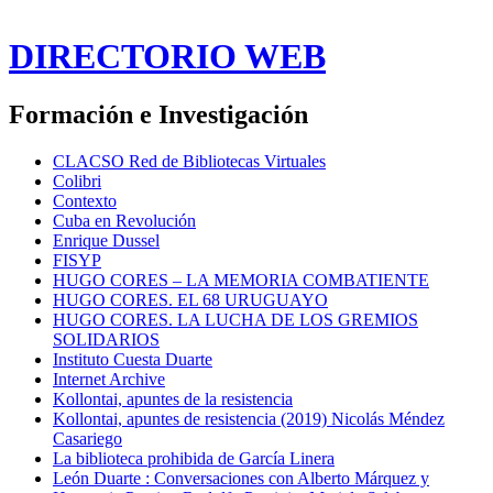
DIRECTORIO WEB
Formación e Investigación
CLACSO Red de Bibliotecas Virtuales
Colibri
Contexto
Cuba en Revolución
Enrique Dussel
FISYP
HUGO CORES – LA MEMORIA COMBATIENTE
HUGO CORES. EL 68 URUGUAYO
HUGO CORES. LA LUCHA DE LOS GREMIOS
SOLIDARIOS
Instituto Cuesta Duarte
Internet Archive
Kollontai, apuntes de la resistencia
Kollontai, apuntes de resistencia (2019) Nicolás Méndez
Casariego
La biblioteca prohibida de García Linera
León Duarte : Conversaciones con Alberto Márquez y