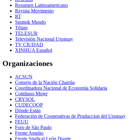
Resumen Latinoamericano
Revista Movimento
RT
Sputnik Mundo
Télam
TELESUR
Televisión Nacional Uruguay
TV CIUDAD
XINHUA Español
Organizaciones
ACSUN
Consejo de la Nación Charrúa
Coordinadora Nacional de Economía Solidaria
Cotidiano Mujer
CRYSOL
CUDECOOP
Dónde Están
Federación de Cooperativas de Pruduccion del Uruguay
FEUU
Foro de São Paulo
Frente Amplio
Frente Sindical León Duarte