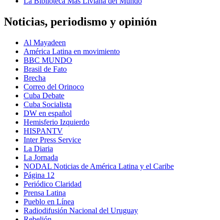
La Biblioteca Más Liviana del Mundo
Noticias, periodismo y opinión
Al Mayadeen
América Latina en movimiento
BBC MUNDO
Brasil de Fato
Brecha
Correo del Orinoco
Cuba Debate
Cuba Socialista
DW en español
Hemisferio Izquierdo
HISPANTV
Inter Press Service
La Diaria
La Jornada
NODAL Noticias de América Latina y el Caribe
Página 12
Periódico Claridad
Prensa Latina
Pueblo en Línea
Radiodifusión Nacional del Uruguay
Rebelión