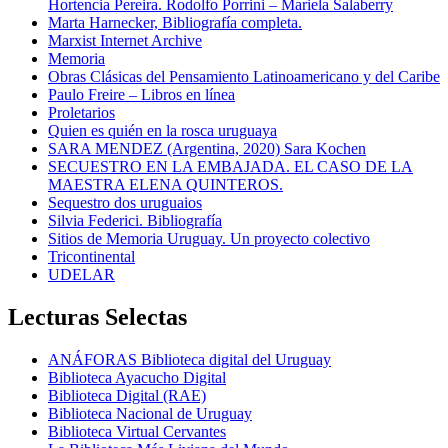
Hortencia Pereira. Rodolfo Porrini – Mariela Salaberry
Marta Harnecker, Bibliografía completa.
Marxist Internet Archive
Memoria
Obras Clásicas del Pensamiento Latinoamericano y del Caribe
Paulo Freire – Libros en línea
Proletarios
Quien es quién en la rosca uruguaya
SARA MENDEZ (Argentina, 2020) Sara Kochen
SECUESTRO EN LA EMBAJADA. EL CASO DE LA
MAESTRA ELENA QUINTEROS.
Sequestro dos uruguaios
Silvia Federici. Bibliografía
Sitios de Memoria Uruguay. Un proyecto colectivo
Tricontinental
UDELAR
Lecturas Selectas
ANÁFORAS Biblioteca digital del Uruguay
Biblioteca Ayacucho Digital
Biblioteca Digital (RAE)
Biblioteca Nacional de Uruguay
Biblioteca Virtual Cervantes