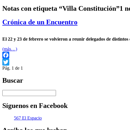
Notas con etiqueta “Villa Constitución”
1 n
Crónica de un Encuentro
El 22 y 23 de febrero se volvieron a reunir delegados de distint
(más…)
Facebook
Pág. 1 de 1
Twitter
Buscar
Síguenos en Facebook
567 El Espacio