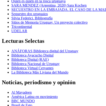
Quien es quién en la rosca uruguaya
SARA MENDEZ (Argentina, 2020) Sara Kochen
SECUESTRO EN LA EMBAJADA. EL CASO DE LA MA
Sequestro dos uruguaios
Silvia Federici. Bibliografía
Sitios de Memoria Uruguay. Un proyecto colectivo
Tricontinental
UDELAR
Lecturas Selectas
ANÁFORAS Biblioteca digital del Uruguay
Biblioteca Ayacucho Digital
Biblioteca Digital (RAE)
Biblioteca Nacional de Uruguay
Biblioteca Virtual Cervantes
La Biblioteca Más Liviana del Mundo
Noticias, periodismo y opinión
Al Mayadeen
América Latina en movimiento
BBC MUNDO
Brasil de Fato