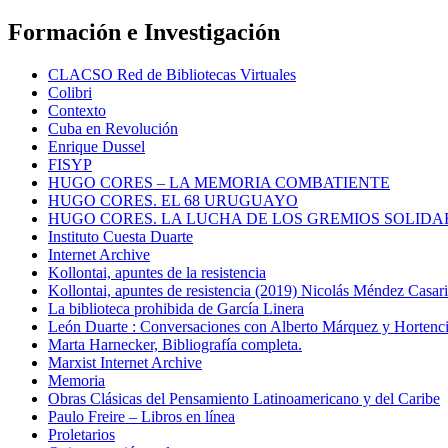
Formación e Investigación
CLACSO Red de Bibliotecas Virtuales
Colibri
Contexto
Cuba en Revolución
Enrique Dussel
FISYP
HUGO CORES – LA MEMORIA COMBATIENTE
HUGO CORES. EL 68 URUGUAYO
HUGO CORES. LA LUCHA DE LOS GREMIOS SOLIDA
Instituto Cuesta Duarte
Internet Archive
Kollontai, apuntes de la resistencia
Kollontai, apuntes de resistencia (2019) Nicolás Méndez Casar
La biblioteca prohibida de García Linera
León Duarte : Conversaciones con Alberto Márquez y Hortencia
Marta Harnecker, Bibliografía completa.
Marxist Internet Archive
Memoria
Obras Clásicas del Pensamiento Latinoamericano y del Caribe
Paulo Freire – Libros en línea
Proletarios