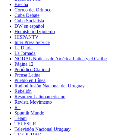
Brecha
Correo del Orinoco
Cuba Debate
Cuba Socialista
DW en español
Hemisferio Izquierdo
HISPANTV
Inter Press Service
La Diaria
La Jornada
NODAL Noticias de América Latina y el Caribe
Página 12
Periódico Claridad
Prensa Latina
Pueblo en Línea
Radiodifusión Nacional del Uruguay
Rebelión
Resumen Latinoamericano
Revista Movimento
RT
Sputnik Mundo
Télam
TELESUR
Televisión Nacional Uruguay
TV CIUDAD