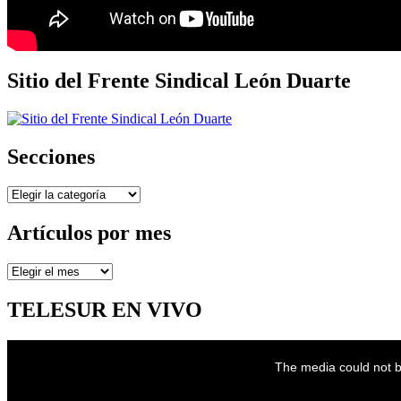
Sitio del Frente Sindical León Duarte
Secciones
Secciones
Artículos por mes
Artículos
por
mes
TELESUR EN VIVO