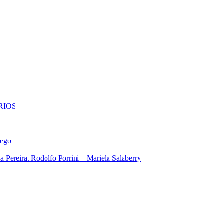
RIOS
iego
 Pereira. Rodolfo Porrini – Mariela Salaberry