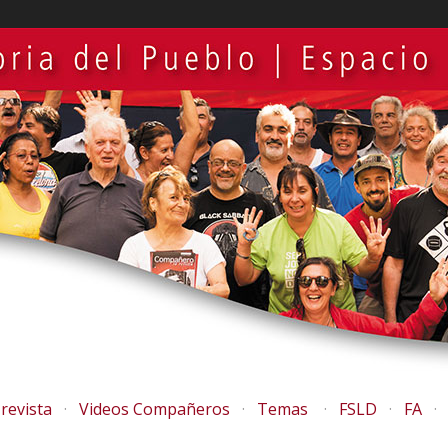
revista
Videos Compañeros
Temas
FSLD
FA