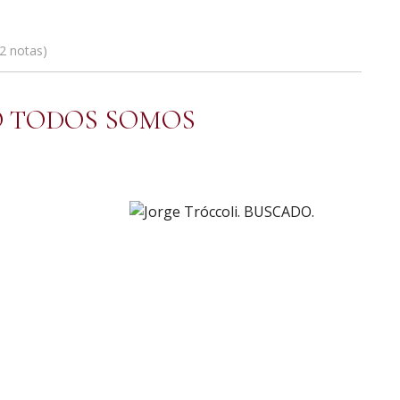
2 notas
NO TODOS SOMOS
ajo a arriba. Hay que domarlo, hacerlo sociable, útil para
no. Terminar con esa infinita, detallada y minuciosa
 hostilidad y de estafa ante el pueblo y sus propios