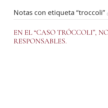
Notas con etiqueta “troccoli”
EN EL “CASO TRÓCCOLI”, 
RESPONSABLES.
Escribe: Raúl Olivera
A este Estado hay que cambiarlo, de arriba abajo y de ab
la comunidad. Sacarle las mañas, la mala leche y el vene
manera que tiene el poder administrador de ser factor de
funcionarios.
Hugo Cores