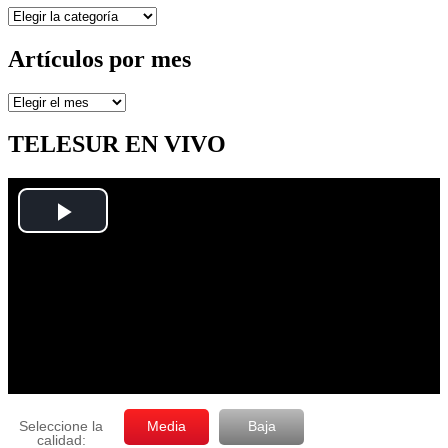
Secciones
Artículos por mes
Artículos
por
mes
TELESUR EN VIVO