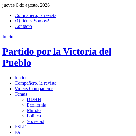
jueves 6 de agosto, 2026
Compañero, la revista
¿Quiénes Somos?
Contacto
Inicio
Partido por la Victoria del
Pueblo
Inicio
Compañero, la revista
Videos Compañeros
Temas
DDHH
Economía
Mundo
Política
Sociedad
FSLD
FA