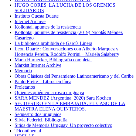
HUGO CORES. LA LUCHA DE LOS GREMIOS
SOLIDARIOS
Instituto Cuesta Duarte
Internet Archive
Kollontai, apuntes de la resistencia
Kollontai, apuntes de resistencia (2019) Nicolás Méndez
Casariego
La biblioteca prohibida de García Linera
León Duarte : Conversaciones con Alberto Márquez y
Hortencia Pereira. Rodolfo Porrini – Mariela Salaberry
Marta Harnecker, Bibliografía completa.
Marxist Internet Archive
Memoria
Obras Clásicas del Pensamiento Latinoamericano y del Caribe
Paulo Freire – Libros en línea
Proletarios
Quien es quién en la rosca uruguaya
SARA MENDEZ (Argentina, 2020) Sara Kochen
SECUESTRO EN LA EMBAJADA. EL CASO DE LA
MAESTRA ELENA QUINTEROS.
Sequestro dos uruguaios
Silvia Federici. Bibliografía
Sitios de Memoria Uruguay. Un proyecto colectivo
Tricontinental