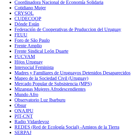
Coordinadora Nacional de Economía Solidaria
Cotidiano Mujer
CRYSOL
CUDECOOP
Dónde Están
Federación de Cooperativas de Pruduccion del Uruguay
FEUU
Foro de São Paulo
Frente Amplio
Frente Sindical León Duarte
FUCVAM
Hijos Uruguay
Intersocial Feminista
Madres y Familiares de Uruguayos Detenidos Desaparecidos
Mapeo de la Sociedad Civil (Uruguay)
Mercado Popular de Subsistencia (MPS)
Mizangas Mujeres Afrodescendientes
Mundo Afro
Observatorio Luz Ibarburu
Obsur
ONAJPU
PIT-CNT
Radio Vidardevoz
REDES (Red de Ecología Social) -Amigos de la Tierra
SERPAJ