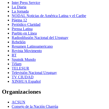
Inter Press Service
La Diaria
La Jornada
NODAL Noticias de América Latina y el Caribe
Página 12
Periódico Claridad
Prensa Latina
Pueblo en Línea
Radiodifusión Nacional del Uruguay
Rebelión
Resumen Latinoamericano
Revista Movimento
RT
Sputnik Mundo
Télam
TELESUR
Televisión Nacional Uruguay
TV CIUDAD
XINHUA Español
Organizaciones
ACSUN
Consejo de la Nación Charrúa