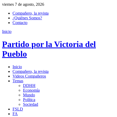
viernes 7 de agosto, 2026
Compañero, la revista
¿Quiénes Somos?
Contacto
Inicio
Partido por la Victoria del
Pueblo
Inicio
Compañero, la revista
Videos Compañeros
Temas
DDHH
Economía
Mundo
Política
Sociedad
FSLD
FA