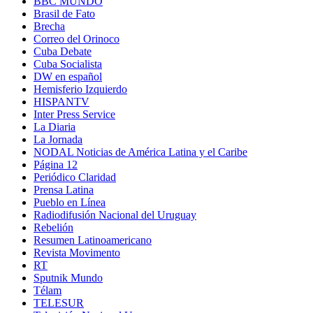
BBC MUNDO
Brasil de Fato
Brecha
Correo del Orinoco
Cuba Debate
Cuba Socialista
DW en español
Hemisferio Izquierdo
HISPANTV
Inter Press Service
La Diaria
La Jornada
NODAL Noticias de América Latina y el Caribe
Página 12
Periódico Claridad
Prensa Latina
Pueblo en Línea
Radiodifusión Nacional del Uruguay
Rebelión
Resumen Latinoamericano
Revista Movimento
RT
Sputnik Mundo
Télam
TELESUR