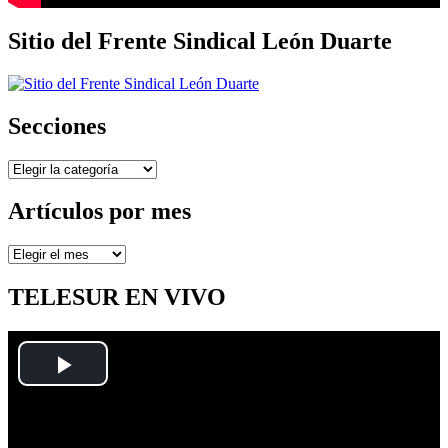
Sitio del Frente Sindical León Duarte
Secciones
Secciones
Artículos por mes
Artículos
por
mes
TELESUR EN VIVO