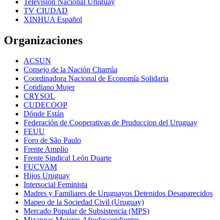
Televisión Nacional Uruguay
TV CIUDAD
XINHUA Español
Organizaciones
ACSUN
Consejo de la Nación Charrúa
Coordinadora Nacional de Economía Solidaria
Cotidiano Mujer
CRYSOL
CUDECOOP
Dónde Están
Federación de Cooperativas de Pruduccion del Uruguay
FEUU
Foro de São Paulo
Frente Amplio
Frente Sindical León Duarte
FUCVAM
Hijos Uruguay
Intersocial Feminista
Madres y Familiares de Uruguayos Detenidos Desaparecidos
Mapeo de la Sociedad Civil (Uruguay)
Mercado Popular de Subsistencia (MPS)
Mizangas Mujeres Afrodescendientes