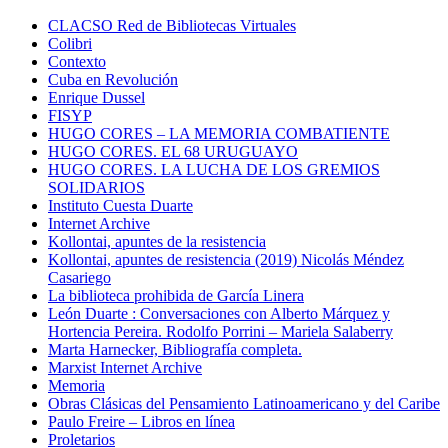
CLACSO Red de Bibliotecas Virtuales
Colibri
Contexto
Cuba en Revolución
Enrique Dussel
FISYP
HUGO CORES – LA MEMORIA COMBATIENTE
HUGO CORES. EL 68 URUGUAYO
HUGO CORES. LA LUCHA DE LOS GREMIOS
SOLIDARIOS
Instituto Cuesta Duarte
Internet Archive
Kollontai, apuntes de la resistencia
Kollontai, apuntes de resistencia (2019) Nicolás Méndez
Casariego
La biblioteca prohibida de García Linera
León Duarte : Conversaciones con Alberto Márquez y
Hortencia Pereira. Rodolfo Porrini – Mariela Salaberry
Marta Harnecker, Bibliografía completa.
Marxist Internet Archive
Memoria
Obras Clásicas del Pensamiento Latinoamericano y del Caribe
Paulo Freire – Libros en línea
Proletarios