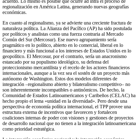
acuerdo. Lo mismo es posible que ocurre ad intra el proceso de
regionalización en América Latina, generando nuevas geografías
económicas.
En cuanto al regionalismo, ya se advierte una creciente fractura de
naturaleza política. La Alianza del Pacífico (AP) ha sido postulada
por políticos y analistas como una fuerza contraria al Mercado
Común del Sur (Mercosur). Ese nuevo agrupamiento sería
pragmático en lo político, abierto en lo comercial, liberal en lo
financiero y más funcional a los intereses de Estados Unidos en lo
geopolítico. El Mercosur, por el contrario, sería un anacronismo
estancado por su populismo ideológico, su defensa del
proteccionismo mercantilista y el recelo de los actores financieros
internacionales, aunque a la vez sea el sostén de un proyecto más
autónomo de Washington. Estos dos modelos diferentes de
integración –regionalismo abierto y bilateralismo competitivo– no
son inherentemente incompatibles o antinómicos. De hecho, la
Comunidad de Estados Latinoamericanos y Caribeños (CELAC) ha
hecho propio el lema «unidad en la diversidad». Pero desde una
perspectiva de economía política internacional, el TPP provee una
estructura externa de incentivos que favorecen y fortalecen
coaliciones internas de poder con visiones y gestiones de proyectos
de desarrollo nacional que no tienen a la integración latinoamericana
como prioridad estratégica.