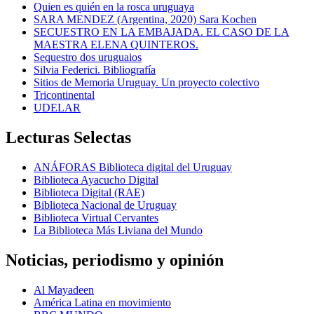
Quien es quién en la rosca uruguaya
SARA MENDEZ (Argentina, 2020) Sara Kochen
SECUESTRO EN LA EMBAJADA. EL CASO DE LA
MAESTRA ELENA QUINTEROS.
Sequestro dos uruguaios
Silvia Federici. Bibliografía
Sitios de Memoria Uruguay. Un proyecto colectivo
Tricontinental
UDELAR
Lecturas Selectas
ANÁFORAS Biblioteca digital del Uruguay
Biblioteca Ayacucho Digital
Biblioteca Digital (RAE)
Biblioteca Nacional de Uruguay
Biblioteca Virtual Cervantes
La Biblioteca Más Liviana del Mundo
Noticias, periodismo y opinión
Al Mayadeen
América Latina en movimiento