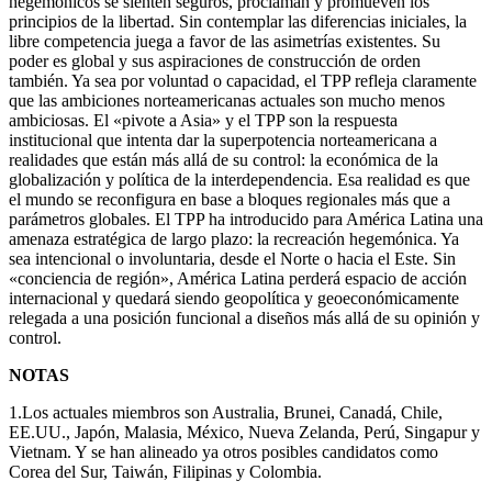
hegemónicos se sienten seguros, proclaman y promueven los
principios de la libertad. Sin contemplar las diferencias iniciales, la
libre competencia juega a favor de las asimetrías existentes. Su
poder es global y sus aspiraciones de construcción de orden
también. Ya sea por voluntad o capacidad, el TPP refleja claramente
que las ambiciones norteamericanas actuales son mucho menos
ambiciosas. El «pivote a Asia» y el TPP son la respuesta
institucional que intenta dar la superpotencia norteamericana a
realidades que están más allá de su control: la económica de la
globalización y política de la interdependencia. Esa realidad es que
el mundo se reconfigura en base a bloques regionales más que a
parámetros globales. El TPP ha introducido para América Latina una
amenaza estratégica de largo plazo: la recreación hegemónica. Ya
sea intencional o involuntaria, desde el Norte o hacia el Este. Sin
«conciencia de región», América Latina perderá espacio de acción
internacional y quedará siendo geopolítica y geoeconómicamente
relegada a una posición funcional a diseños más allá de su opinión y
control.
NOTAS
1.Los actuales miembros son Australia, Brunei, Canadá, Chile,
EE.UU., Japón, Malasia, México, Nueva Zelanda, Perú, Singapur y
Vietnam. Y se han alineado ya otros posibles candidatos como
Corea del Sur, Taiwán, Filipinas y Colombia.