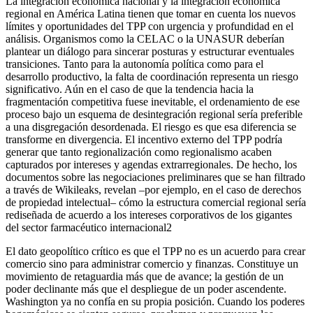
La integración económica nacional y la integración económica
regional en América Latina tienen que tomar en cuenta los nuevos
límites y oportunidades del TPP con urgencia y profundidad en el
análisis. Organismos como la CELAC o la UNASUR deberían
plantear un diálogo para sincerar posturas y estructurar eventuales
transiciones. Tanto para la autonomía política como para el
desarrollo productivo, la falta de coordinación representa un riesgo
significativo. Aún en el caso de que la tendencia hacia la
fragmentación competitiva fuese inevitable, el ordenamiento de ese
proceso bajo un esquema de desintegración regional sería preferible
a una disgregación desordenada. El riesgo es que esa diferencia se
transforme en divergencia. El incentivo externo del TPP podría
generar que tanto regionalización como regionalismo acaben
capturados por intereses y agendas extrarregionales. De hecho, los
documentos sobre las negociaciones preliminares que se han filtrado
a través de Wikileaks, revelan –por ejemplo, en el caso de derechos
de propiedad intelectual– cómo la estructura comercial regional sería
rediseñada de acuerdo a los intereses corporativos de los gigantes
del sector farmacéutico internacional2
El dato geopolítico crítico es que el TPP no es un acuerdo para crear
comercio sino para administrar comercio y finanzas. Constituye un
movimiento de retaguardia más que de avance; la gestión de un
poder declinante más que el despliegue de un poder ascendente.
Washington ya no confía en su propia posición. Cuando los poderes