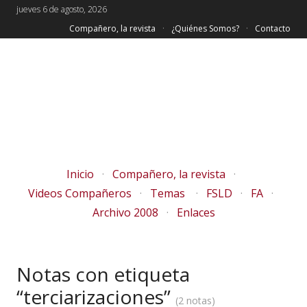
jueves 6 de agosto, 2026
Compañero, la revista
¿Quiénes Somos?
Contacto
Inicio
Compañero, la revista
Videos Compañeros
Temas
FSLD
FA
Archivo 2008
Enlaces
Notas con etiqueta
“terciarizaciones”
2 notas