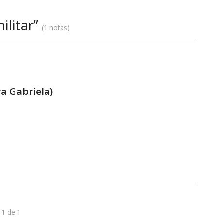
ilitar”
1 notas
ra Gabriela)
 1 de 1