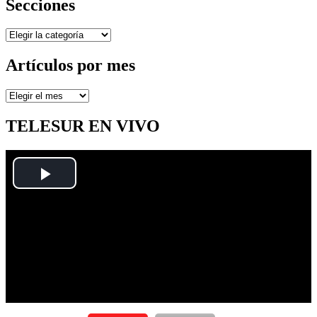
Secciones
Secciones
Artículos por mes
Artículos
por
mes
TELESUR EN VIVO