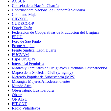
ACSUN
Consejo de la Nación Charrúa
Coordinadora Nacional de Economía Solidaria
Cotidiano Mujer
CRYSOL
CUDECOOP
Dónde Están
Federación de Cooperativas de Pruduccion del Uruguay
FEUU
Foro de São Paulo
Frente Amplio
Frente Sindical León Duarte
FUCVAM
Hijos Uruguay
Intersocial Feminista
Madres y Familiares de Uruguayos Detenidos Desaparecidos
Mapeo de la Sociedad Civil (Uruguay)
Mercado Popular de Subsistencia (MPS)
Mizangas Mujeres Afrodescendientes
Mundo Afro
Observatorio Luz Ibarburu
Obsur
ONAJPU
PIT-CNT
Radio Vidardevoz