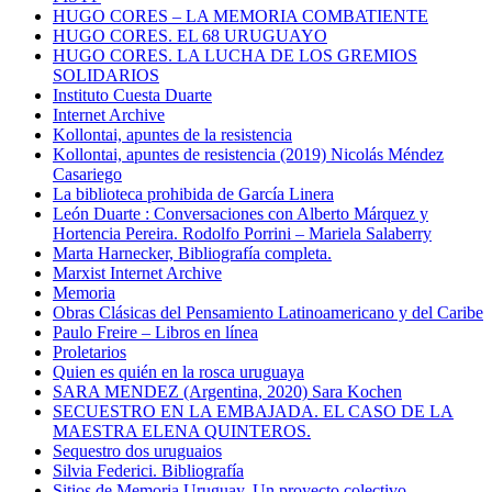
HUGO CORES – LA MEMORIA COMBATIENTE
HUGO CORES. EL 68 URUGUAYO
HUGO CORES. LA LUCHA DE LOS GREMIOS
SOLIDARIOS
Instituto Cuesta Duarte
Internet Archive
Kollontai, apuntes de la resistencia
Kollontai, apuntes de resistencia (2019) Nicolás Méndez
Casariego
La biblioteca prohibida de García Linera
León Duarte : Conversaciones con Alberto Márquez y
Hortencia Pereira. Rodolfo Porrini – Mariela Salaberry
Marta Harnecker, Bibliografía completa.
Marxist Internet Archive
Memoria
Obras Clásicas del Pensamiento Latinoamericano y del Caribe
Paulo Freire – Libros en línea
Proletarios
Quien es quién en la rosca uruguaya
SARA MENDEZ (Argentina, 2020) Sara Kochen
SECUESTRO EN LA EMBAJADA. EL CASO DE LA
MAESTRA ELENA QUINTEROS.
Sequestro dos uruguaios
Silvia Federici. Bibliografía
Sitios de Memoria Uruguay. Un proyecto colectivo