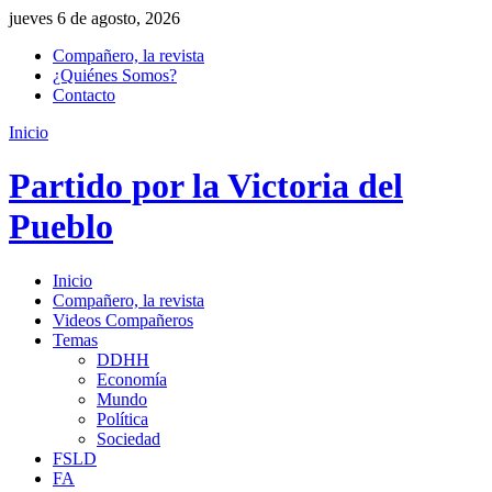
jueves 6 de agosto, 2026
Compañero, la revista
¿Quiénes Somos?
Contacto
Inicio
Partido por la Victoria del
Pueblo
Inicio
Compañero, la revista
Videos Compañeros
Temas
DDHH
Economía
Mundo
Política
Sociedad
FSLD
FA