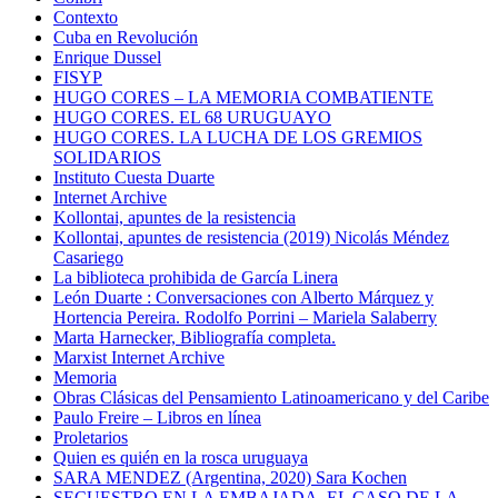
Contexto
Cuba en Revolución
Enrique Dussel
FISYP
HUGO CORES – LA MEMORIA COMBATIENTE
HUGO CORES. EL 68 URUGUAYO
HUGO CORES. LA LUCHA DE LOS GREMIOS
SOLIDARIOS
Instituto Cuesta Duarte
Internet Archive
Kollontai, apuntes de la resistencia
Kollontai, apuntes de resistencia (2019) Nicolás Méndez
Casariego
La biblioteca prohibida de García Linera
León Duarte : Conversaciones con Alberto Márquez y
Hortencia Pereira. Rodolfo Porrini – Mariela Salaberry
Marta Harnecker, Bibliografía completa.
Marxist Internet Archive
Memoria
Obras Clásicas del Pensamiento Latinoamericano y del Caribe
Paulo Freire – Libros en línea
Proletarios
Quien es quién en la rosca uruguaya
SARA MENDEZ (Argentina, 2020) Sara Kochen
SECUESTRO EN LA EMBAJADA. EL CASO DE LA