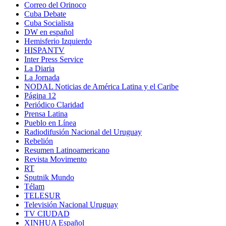
Correo del Orinoco
Cuba Debate
Cuba Socialista
DW en español
Hemisferio Izquierdo
HISPANTV
Inter Press Service
La Diaria
La Jornada
NODAL Noticias de América Latina y el Caribe
Página 12
Periódico Claridad
Prensa Latina
Pueblo en Línea
Radiodifusión Nacional del Uruguay
Rebelión
Resumen Latinoamericano
Revista Movimento
RT
Sputnik Mundo
Télam
TELESUR
Televisión Nacional Uruguay
TV CIUDAD
XINHUA Español