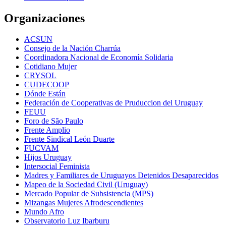
Organizaciones
ACSUN
Consejo de la Nación Charrúa
Coordinadora Nacional de Economía Solidaria
Cotidiano Mujer
CRYSOL
CUDECOOP
Dónde Están
Federación de Cooperativas de Pruduccion del Uruguay
FEUU
Foro de São Paulo
Frente Amplio
Frente Sindical León Duarte
FUCVAM
Hijos Uruguay
Intersocial Feminista
Madres y Familiares de Uruguayos Detenidos Desaparecidos
Mapeo de la Sociedad Civil (Uruguay)
Mercado Popular de Subsistencia (MPS)
Mizangas Mujeres Afrodescendientes
Mundo Afro
Observatorio Luz Ibarburu