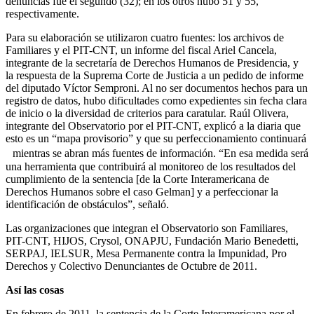
denuncias fue el segundo (32); en los otros hubo 51 y 55,
respectivamente.
Para su elaboración se utilizaron cuatro fuentes: los archivos de
Familiares y el PIT-CNT, un informe del fiscal Ariel Cancela,
integrante de la secretaría de Derechos Humanos de Presidencia, y
la respuesta de la Suprema Corte de Justicia a un pedido de informe
del diputado Víctor Semproni. Al no ser documentos hechos para un
registro de datos, hubo dificultades como expedientes sin fecha clara
de inicio o la diversidad de criterios para caratular. Raúl Olivera,
integrante del Observatorio por el PIT-CNT, explicó a la diaria que
esto es un “mapa provisorio” y que su perfeccionamiento continuará
mientras se abran más fuentes de información. “En esa medida será
una herramienta que contribuirá al monitoreo de los resultados del
cumplimiento de la sentencia [de la Corte Interamericana de
Derechos Humanos sobre el caso Gelman] y a perfeccionar la
identificación de obstáculos”, señaló.
Las organizaciones que integran el Observatorio son Familiares,
PIT-CNT, HIJOS, Crysol, ONAPJU, Fundación Mario Benedetti,
SERPAJ, IELSUR, Mesa Permanente contra la Impunidad, Pro
Derechos y Colectivo Denunciantes de Octubre de 2011.
Así las cosas
En febrero de 2011, la sentencia de la Corte Interamericana por el