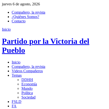
jueves 6 de agosto, 2026
Compañero, la revista
¿Quiénes Somos?
Contacto
Inicio
Partido por la Victoria del
Pueblo
Inicio
Compañero, la revista
Videos Compañeros
Temas
DDHH
Economía
Mundo
Política
Sociedad
FSLD
FA