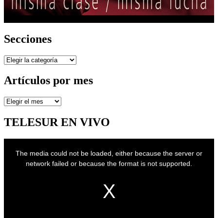
Secciones
Secciones
Artículos por mes
Artículos
por
mes
TELESUR EN VIVO