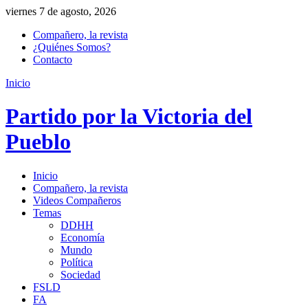
viernes 7 de agosto, 2026
Compañero, la revista
¿Quiénes Somos?
Contacto
Inicio
Partido por la Victoria del
Pueblo
Inicio
Compañero, la revista
Videos Compañeros
Temas
DDHH
Economía
Mundo
Política
Sociedad
FSLD
FA