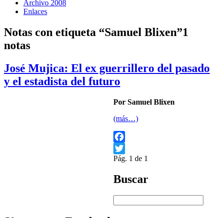
Archivo 2008
Enlaces
Notas con etiqueta “Samuel Blixen”
1
notas
José Mujica: El ex guerrillero del pasado
y el estadista del futuro
Por Samuel Blixen
(más…)
Facebook
Pág. 1 de 1
Twitter
Buscar