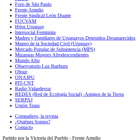
Foro de São Paulo
Frente Amplio
Frente Sindical León Duarte
FUCVAM
Hijos Uruguay
Intersocial Feminista
Madres y Familiares de Uruguayos Detenidos Desaparecidos
Mapeo de la Sociedad Civil (Uruguay)
Mercado Popular de Subsistencia (MPS)
Mizangas Mujeres Afrodescendientes
Mundo Afro
Observatorio Luz Ibarburu
Obsur
ONAJPU
PIT-CNT
Radio Vidardevoz
REDES (Red de Ecología Social) -Amigos de la Tierra
SERPAJ
Unión Trans
Compañero, la revista
¿Quiénes Somos?
Contacto
Partido por la Victoria del Pueblo - Frente Amplio