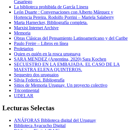
Casariego
La biblioteca prohibida de García Linera
León Duarte : Conversaciones con Alberto Márquez y
Hortencia Pereira. Rodolfo Porrini – Mariela Salaberry
Marta Harnecker, Bibliografía completa.
Marxist Internet Archive
Memoria
Obras Clásicas del Pensamiento Latinoamericano y del Caribe
Paulo Freire – Libros en línea
Proletarios
Quien es quién en la rosca uruguaya
SARA MENDEZ (Argentina, 2020) Sara Kochen
SECUESTRO EN LA EMBAJADA. EL CASO DE LA
MAESTRA ELENA QUINTEROS.
Sequestro dos uruguaios
Silvia Federici. Bibliografía
Sitios de Memoria Uruguay. Un proyecto colectivo
Tricontinental
UDELAR
Lecturas Selectas
ANÁFORAS Biblioteca digital del Uruguay
Biblioteca Ayacucho Digital