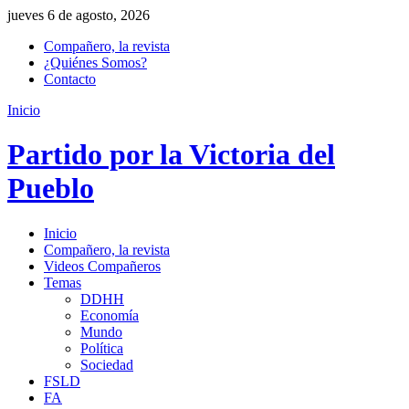
jueves 6 de agosto, 2026
Compañero, la revista
¿Quiénes Somos?
Contacto
Inicio
Partido por la Victoria del
Pueblo
Inicio
Compañero, la revista
Videos Compañeros
Temas
DDHH
Economía
Mundo
Política
Sociedad
FSLD
FA