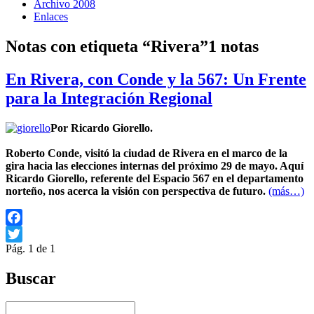
Archivo 2008
Enlaces
Notas con etiqueta “Rivera”
1 notas
En Rivera, con Conde y la 567: Un Frente
para la Integración Regional
Por Ricardo Giorello.
Roberto Conde, visitó la ciudad de Rivera en el marco de la
gira hacia las elecciones internas del próximo 29 de mayo. Aquí
Ricardo Giorello, referente del Espacio 567 en el departamento
norteño, nos acerca la visión con perspectiva de futuro.
(más…)
Facebook
Pág. 1 de 1
Twitter
Buscar