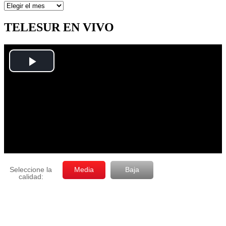
Artículos
por
mes
TELESUR EN VIVO