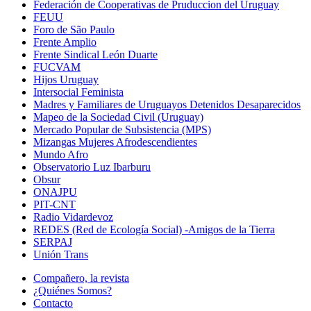
Federación de Cooperativas de Pruduccion del Uruguay
FEUU
Foro de São Paulo
Frente Amplio
Frente Sindical León Duarte
FUCVAM
Hijos Uruguay
Intersocial Feminista
Madres y Familiares de Uruguayos Detenidos Desaparecidos
Mapeo de la Sociedad Civil (Uruguay)
Mercado Popular de Subsistencia (MPS)
Mizangas Mujeres Afrodescendientes
Mundo Afro
Observatorio Luz Ibarburu
Obsur
ONAJPU
PIT-CNT
Radio Vidardevoz
REDES (Red de Ecología Social) -Amigos de la Tierra
SERPAJ
Unión Trans
Compañero, la revista
¿Quiénes Somos?
Contacto