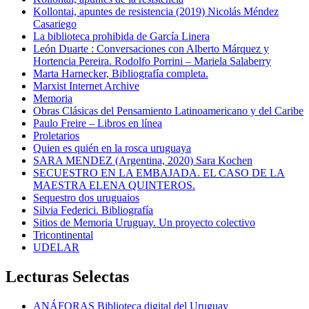
Kollontai, apuntes de resistencia (2019) Nicolás Méndez
Casariego
La biblioteca prohibida de García Linera
León Duarte : Conversaciones con Alberto Márquez y
Hortencia Pereira. Rodolfo Porrini – Mariela Salaberry
Marta Harnecker, Bibliografía completa.
Marxist Internet Archive
Memoria
Obras Clásicas del Pensamiento Latinoamericano y del Caribe
Paulo Freire – Libros en línea
Proletarios
Quien es quién en la rosca uruguaya
SARA MENDEZ (Argentina, 2020) Sara Kochen
SECUESTRO EN LA EMBAJADA. EL CASO DE LA
MAESTRA ELENA QUINTEROS.
Sequestro dos uruguaios
Silvia Federici. Bibliografía
Sitios de Memoria Uruguay. Un proyecto colectivo
Tricontinental
UDELAR
Lecturas Selectas
ANÁFORAS Biblioteca digital del Uruguay