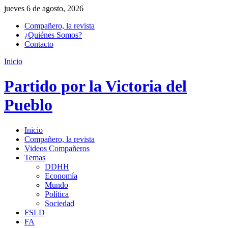
jueves 6 de agosto, 2026
Compañero, la revista
¿Quiénes Somos?
Contacto
Inicio
Partido por la Victoria del
Pueblo
Inicio
Compañero, la revista
Videos Compañeros
Temas
DDHH
Economía
Mundo
Política
Sociedad
FSLD
FA