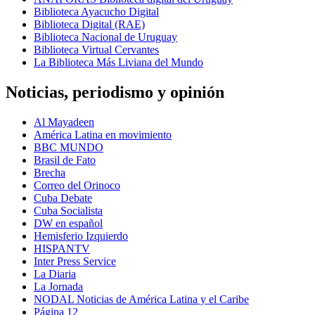
Biblioteca Ayacucho Digital
Biblioteca Digital (RAE)
Biblioteca Nacional de Uruguay
Biblioteca Virtual Cervantes
La Biblioteca Más Liviana del Mundo
Noticias, periodismo y opinión
Al Mayadeen
América Latina en movimiento
BBC MUNDO
Brasil de Fato
Brecha
Correo del Orinoco
Cuba Debate
Cuba Socialista
DW en español
Hemisferio Izquierdo
HISPANTV
Inter Press Service
La Diaria
La Jornada
NODAL Noticias de América Latina y el Caribe
Página 12