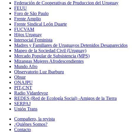
Federación de Cooperativas de Pruduccion del Uruguay
FEUU
Foro de São Paulo
Frente Amplio
Frente Sindical León Duarte
FUCVAM
Hijos Uruguay
Intersocial Feminista
Madres y Familiares de Uruguayos Detenidos Desaparecidos
Mapeo de la Sociedad Civil (Uruguay)
Mercado Popular de Subsistencia (MPS)
Mizangas Mujeres Afrodescendientes
Mundo Afro
Observatorio Luz Ibarburu
Obsur
ONAJPU
PIT-CNT
Radio Vidardevoz
REDES (Red de Ecología Social) -Amigos de la Tierra
SERPAJ
Unión Trans
Compañero, la revista
¿Quiénes Somos?
Contacto