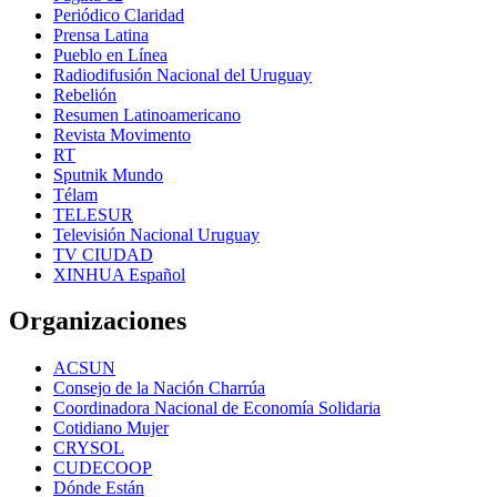
Periódico Claridad
Prensa Latina
Pueblo en Línea
Radiodifusión Nacional del Uruguay
Rebelión
Resumen Latinoamericano
Revista Movimento
RT
Sputnik Mundo
Télam
TELESUR
Televisión Nacional Uruguay
TV CIUDAD
XINHUA Español
Organizaciones
ACSUN
Consejo de la Nación Charrúa
Coordinadora Nacional de Economía Solidaria
Cotidiano Mujer
CRYSOL
CUDECOOP
Dónde Están