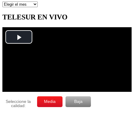
Artículos
por
mes
TELESUR EN VIVO