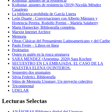
Kollontai, apuntes de la resistencia
Kollontai, apuntes de resistencia (2019) Nicolás Méndez
Casariego
La biblioteca prohibida de García Linera
León Duarte : Conversaciones con Alberto Márquez y
Hortencia Pereira. Rodolfo Porrini – Mariela Salaberry
Marta Harnecker, Bibliografía completa.
Marxist Internet Archive
Memoria
Obras Clásicas del Pensamiento Latinoamericano y del Caribe
Paulo Freire – Libros en línea
Proletarios
Quien es quién en la rosca uruguaya
SARA MENDEZ (Argentina, 2020) Sara Kochen
SECUESTRO EN LA EMBAJADA. EL CASO DE LA
MAESTRA ELENA QUINTEROS.
Sequestro dos uruguaios
Silvia Federici. Bibliografía
Sitios de Memoria Uruguay. Un proyecto colectivo
Tricontinental
UDELAR
Lecturas Selectas
ANÁFORAS Biblioteca digital del Uruguay