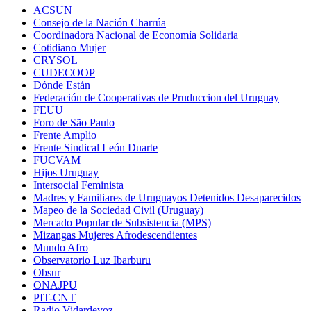
ACSUN
Consejo de la Nación Charrúa
Coordinadora Nacional de Economía Solidaria
Cotidiano Mujer
CRYSOL
CUDECOOP
Dónde Están
Federación de Cooperativas de Pruduccion del Uruguay
FEUU
Foro de São Paulo
Frente Amplio
Frente Sindical León Duarte
FUCVAM
Hijos Uruguay
Intersocial Feminista
Madres y Familiares de Uruguayos Detenidos Desaparecidos
Mapeo de la Sociedad Civil (Uruguay)
Mercado Popular de Subsistencia (MPS)
Mizangas Mujeres Afrodescendientes
Mundo Afro
Observatorio Luz Ibarburu
Obsur
ONAJPU
PIT-CNT
Radio Vidardevoz