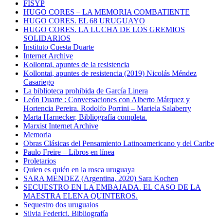
FISYP
HUGO CORES – LA MEMORIA COMBATIENTE
HUGO CORES. EL 68 URUGUAYO
HUGO CORES. LA LUCHA DE LOS GREMIOS
SOLIDARIOS
Instituto Cuesta Duarte
Internet Archive
Kollontai, apuntes de la resistencia
Kollontai, apuntes de resistencia (2019) Nicolás Méndez
Casariego
La biblioteca prohibida de García Linera
León Duarte : Conversaciones con Alberto Márquez y
Hortencia Pereira. Rodolfo Porrini – Mariela Salaberry
Marta Harnecker, Bibliografía completa.
Marxist Internet Archive
Memoria
Obras Clásicas del Pensamiento Latinoamericano y del Caribe
Paulo Freire – Libros en línea
Proletarios
Quien es quién en la rosca uruguaya
SARA MENDEZ (Argentina, 2020) Sara Kochen
SECUESTRO EN LA EMBAJADA. EL CASO DE LA
MAESTRA ELENA QUINTEROS.
Sequestro dos uruguaios
Silvia Federici. Bibliografía