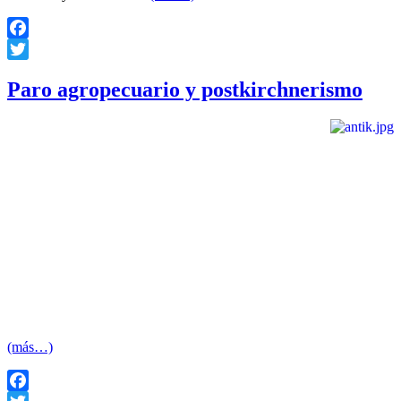
Facebook
Twitter
Paro agropecuario y postkirchnerismo
Escribe: Juan Correa
En la Argentina, el enfrentamiento entre el gobierno de Cristina
Kirchner y los productores agropecuarios representados por la
Federación Agraria (FAA); Confederaciones Rurales Argentinas
(CRA), CONINAGRO y la Sociedad Rural ( SRA) han provocado
una crisis política, que ha merecido distintas interpretaciones.
La dimensión de la crisis puede medirse en la repercusión mediática,
dado que ocupó las primeras planas de los medios en los últimos dos
meses, y en la estadística: ha sido la principal responsable de que
entre enero y mayo de 2008, se hayan producidos mas cortes de
rutas que en el año 2001, y de 2002.
(más…)