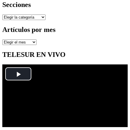
Secciones
Secciones
Artículos por mes
Artículos
por
mes
TELESUR EN VIVO