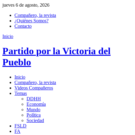
jueves 6 de agosto, 2026
Compañero, la revista
¿Quiénes Somos?
Contacto
Inicio
Partido por la Victoria del
Pueblo
Inicio
Compañero, la revista
Videos Compañeros
Temas
DDHH
Economía
Mundo
Política
Sociedad
FSLD
FA