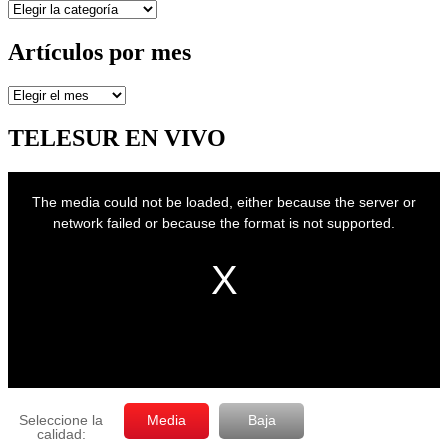
Secciones
Artículos por mes
Artículos
por
mes
TELESUR EN VIVO