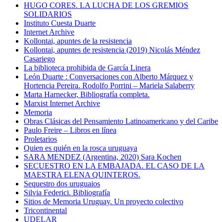
HUGO CORES. LA LUCHA DE LOS GREMIOS
SOLIDARIOS
Instituto Cuesta Duarte
Internet Archive
Kollontai, apuntes de la resistencia
Kollontai, apuntes de resistencia (2019) Nicolás Méndez
Casariego
La biblioteca prohibida de García Linera
León Duarte : Conversaciones con Alberto Márquez y
Hortencia Pereira. Rodolfo Porrini – Mariela Salaberry
Marta Harnecker, Bibliografía completa.
Marxist Internet Archive
Memoria
Obras Clásicas del Pensamiento Latinoamericano y del Caribe
Paulo Freire – Libros en línea
Proletarios
Quien es quién en la rosca uruguaya
SARA MENDEZ (Argentina, 2020) Sara Kochen
SECUESTRO EN LA EMBAJADA. EL CASO DE LA
MAESTRA ELENA QUINTEROS.
Sequestro dos uruguaios
Silvia Federici. Bibliografía
Sitios de Memoria Uruguay. Un proyecto colectivo
Tricontinental
UDELAR