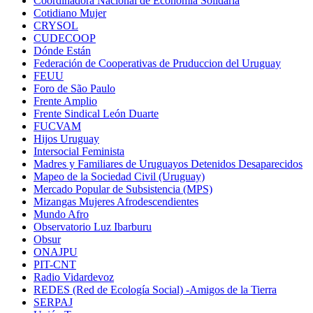
Coordinadora Nacional de Economía Solidaria
Cotidiano Mujer
CRYSOL
CUDECOOP
Dónde Están
Federación de Cooperativas de Pruduccion del Uruguay
FEUU
Foro de São Paulo
Frente Amplio
Frente Sindical León Duarte
FUCVAM
Hijos Uruguay
Intersocial Feminista
Madres y Familiares de Uruguayos Detenidos Desaparecidos
Mapeo de la Sociedad Civil (Uruguay)
Mercado Popular de Subsistencia (MPS)
Mizangas Mujeres Afrodescendientes
Mundo Afro
Observatorio Luz Ibarburu
Obsur
ONAJPU
PIT-CNT
Radio Vidardevoz
REDES (Red de Ecología Social) -Amigos de la Tierra
SERPAJ