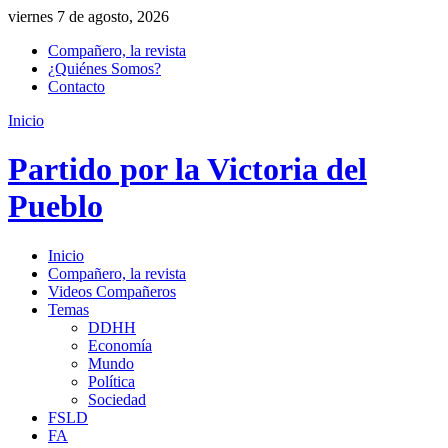
viernes 7 de agosto, 2026
Compañero, la revista
¿Quiénes Somos?
Contacto
Inicio
Partido por la Victoria del
Pueblo
Inicio
Compañero, la revista
Videos Compañeros
Temas
DDHH
Economía
Mundo
Política
Sociedad
FSLD
FA