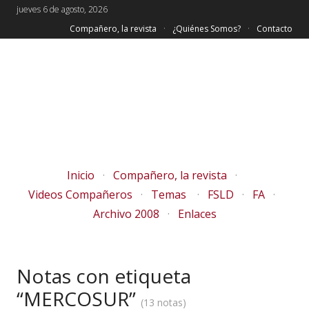
jueves 6 de agosto, 2026
Compañero, la revista
¿Quiénes Somos?
Contacto
Inicio
Compañero, la revista
Videos Compañeros
Temas
FSLD
FA
Archivo 2008
Enlaces
Notas con etiqueta
“MERCOSUR”
13 notas