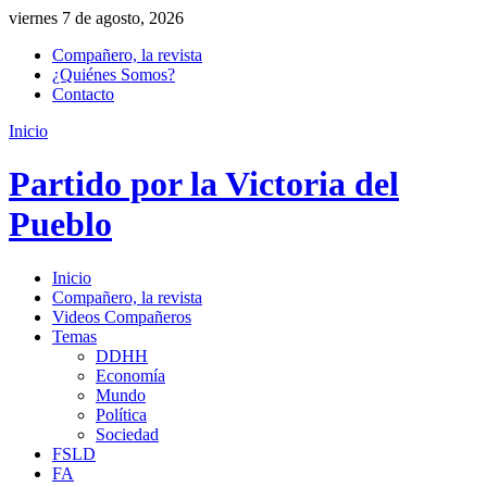
viernes 7 de agosto, 2026
Compañero, la revista
¿Quiénes Somos?
Contacto
Inicio
Partido por la Victoria del
Pueblo
Inicio
Compañero, la revista
Videos Compañeros
Temas
DDHH
Economía
Mundo
Política
Sociedad
FSLD
FA