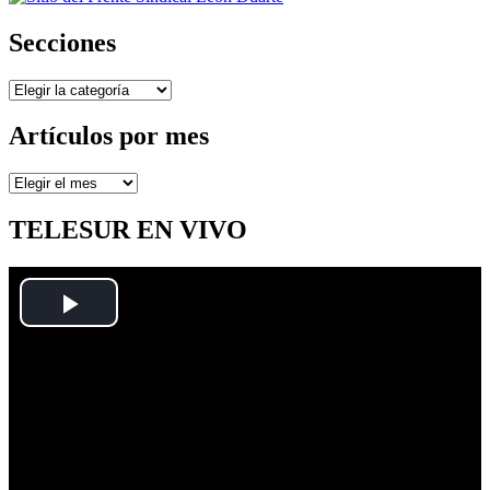
Secciones
Secciones
Artículos por mes
Artículos
por
mes
TELESUR EN VIVO