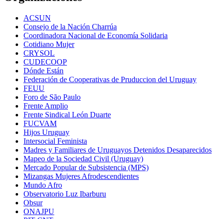
ACSUN
Consejo de la Nación Charrúa
Coordinadora Nacional de Economía Solidaria
Cotidiano Mujer
CRYSOL
CUDECOOP
Dónde Están
Federación de Cooperativas de Pruduccion del Uruguay
FEUU
Foro de São Paulo
Frente Amplio
Frente Sindical León Duarte
FUCVAM
Hijos Uruguay
Intersocial Feminista
Madres y Familiares de Uruguayos Detenidos Desaparecidos
Mapeo de la Sociedad Civil (Uruguay)
Mercado Popular de Subsistencia (MPS)
Mizangas Mujeres Afrodescendientes
Mundo Afro
Observatorio Luz Ibarburu
Obsur
ONAJPU