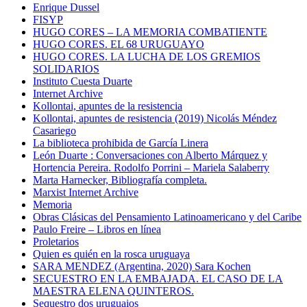
Enrique Dussel
FISYP
HUGO CORES – LA MEMORIA COMBATIENTE
HUGO CORES. EL 68 URUGUAYO
HUGO CORES. LA LUCHA DE LOS GREMIOS
SOLIDARIOS
Instituto Cuesta Duarte
Internet Archive
Kollontai, apuntes de la resistencia
Kollontai, apuntes de resistencia (2019) Nicolás Méndez
Casariego
La biblioteca prohibida de García Linera
León Duarte : Conversaciones con Alberto Márquez y
Hortencia Pereira. Rodolfo Porrini – Mariela Salaberry
Marta Harnecker, Bibliografía completa.
Marxist Internet Archive
Memoria
Obras Clásicas del Pensamiento Latinoamericano y del Caribe
Paulo Freire – Libros en línea
Proletarios
Quien es quién en la rosca uruguaya
SARA MENDEZ (Argentina, 2020) Sara Kochen
SECUESTRO EN LA EMBAJADA. EL CASO DE LA
MAESTRA ELENA QUINTEROS.
Sequestro dos uruguaios