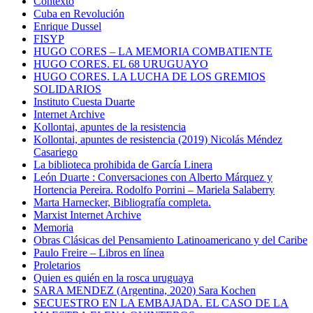
Contexto
Cuba en Revolución
Enrique Dussel
FISYP
HUGO CORES – LA MEMORIA COMBATIENTE
HUGO CORES. EL 68 URUGUAYO
HUGO CORES. LA LUCHA DE LOS GREMIOS
SOLIDARIOS
Instituto Cuesta Duarte
Internet Archive
Kollontai, apuntes de la resistencia
Kollontai, apuntes de resistencia (2019) Nicolás Méndez
Casariego
La biblioteca prohibida de García Linera
León Duarte : Conversaciones con Alberto Márquez y
Hortencia Pereira. Rodolfo Porrini – Mariela Salaberry
Marta Harnecker, Bibliografía completa.
Marxist Internet Archive
Memoria
Obras Clásicas del Pensamiento Latinoamericano y del Caribe
Paulo Freire – Libros en línea
Proletarios
Quien es quién en la rosca uruguaya
SARA MENDEZ (Argentina, 2020) Sara Kochen
SECUESTRO EN LA EMBAJADA. EL CASO DE LA