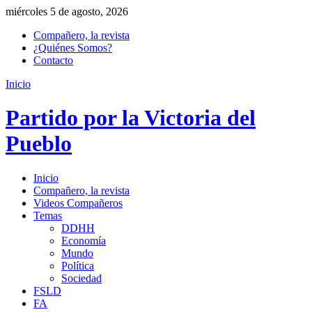
miércoles 5 de agosto, 2026
Compañero, la revista
¿Quiénes Somos?
Contacto
Inicio
Partido por la Victoria del
Pueblo
Inicio
Compañero, la revista
Videos Compañeros
Temas
DDHH
Economía
Mundo
Política
Sociedad
FSLD
FA