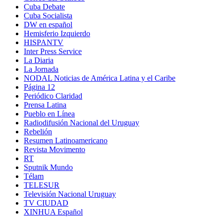
Cuba Debate
Cuba Socialista
DW en español
Hemisferio Izquierdo
HISPANTV
Inter Press Service
La Diaria
La Jornada
NODAL Noticias de América Latina y el Caribe
Página 12
Periódico Claridad
Prensa Latina
Pueblo en Línea
Radiodifusión Nacional del Uruguay
Rebelión
Resumen Latinoamericano
Revista Movimento
RT
Sputnik Mundo
Télam
TELESUR
Televisión Nacional Uruguay
TV CIUDAD
XINHUA Español