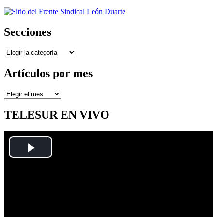
Secciones
Secciones
Artículos por mes
Artículos
por
mes
TELESUR EN VIVO