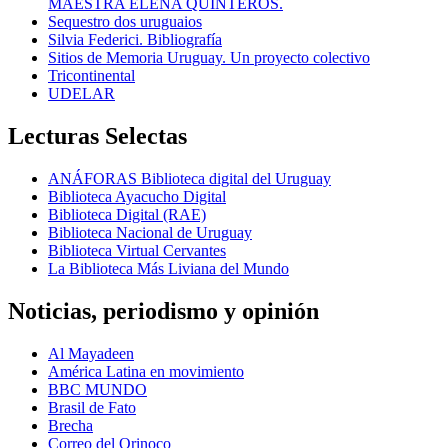
MAESTRA ELENA QUINTEROS.
Sequestro dos uruguaios
Silvia Federici. Bibliografía
Sitios de Memoria Uruguay. Un proyecto colectivo
Tricontinental
UDELAR
Lecturas Selectas
ANÁFORAS Biblioteca digital del Uruguay
Biblioteca Ayacucho Digital
Biblioteca Digital (RAE)
Biblioteca Nacional de Uruguay
Biblioteca Virtual Cervantes
La Biblioteca Más Liviana del Mundo
Noticias, periodismo y opinión
Al Mayadeen
América Latina en movimiento
BBC MUNDO
Brasil de Fato
Brecha
Correo del Orinoco