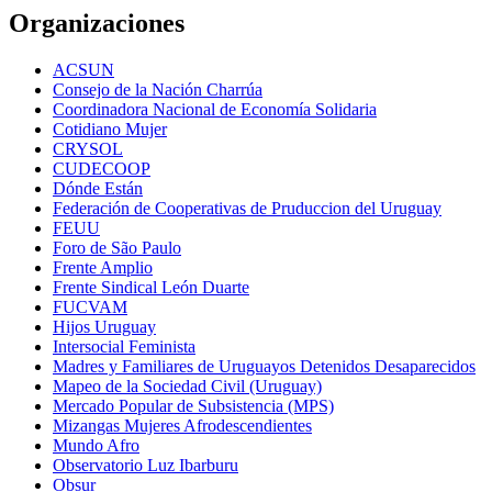
Organizaciones
ACSUN
Consejo de la Nación Charrúa
Coordinadora Nacional de Economía Solidaria
Cotidiano Mujer
CRYSOL
CUDECOOP
Dónde Están
Federación de Cooperativas de Pruduccion del Uruguay
FEUU
Foro de São Paulo
Frente Amplio
Frente Sindical León Duarte
FUCVAM
Hijos Uruguay
Intersocial Feminista
Madres y Familiares de Uruguayos Detenidos Desaparecidos
Mapeo de la Sociedad Civil (Uruguay)
Mercado Popular de Subsistencia (MPS)
Mizangas Mujeres Afrodescendientes
Mundo Afro
Observatorio Luz Ibarburu
Obsur