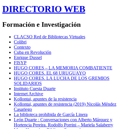
DIRECTORIO WEB
Formación e Investigación
CLACSO Red de Bibliotecas Virtuales
Colibri
Contexto
Cuba en Revolución
Enrique Dussel
FISYP
HUGO CORES – LA MEMORIA COMBATIENTE
HUGO CORES. EL 68 URUGUAYO
HUGO CORES. LA LUCHA DE LOS GREMIOS
SOLIDARIOS
Instituto Cuesta Duarte
Internet Archive
Kollontai, apuntes de la resistencia
Kollontai, apuntes de resistencia (2019) Nicolás Méndez
Casariego
La biblioteca prohibida de García Linera
León Duarte : Conversaciones con Alberto Márquez y
Hortencia Pereira. Rodolfo Porrini – Mariela Salaberry