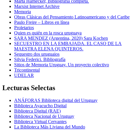
Marta Harnecker, Bibliografía completa.
Marxist Internet Archive
Memoria
Obras Clásicas del Pensamiento Latinoamericano y del Caribe
Paulo Freire – Libros en línea
Proletarios
Quien es quién en la rosca uruguaya
SARA MENDEZ (Argentina, 2020) Sara Kochen
SECUESTRO EN LA EMBAJADA. EL CASO DE LA
MAESTRA ELENA QUINTEROS.
Sequestro dos uruguaios
Silvia Federici. Bibliografía
Sitios de Memoria Uruguay. Un proyecto colectivo
Tricontinental
UDELAR
Lecturas Selectas
ANÁFORAS Biblioteca digital del Uruguay
Biblioteca Ayacucho Digital
Biblioteca Digital (RAE)
Biblioteca Nacional de Uruguay
Biblioteca Virtual Cervantes
La Biblioteca Más Liviana del Mundo