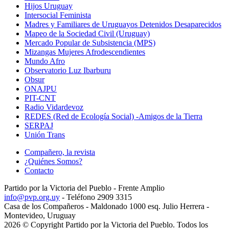
Hijos Uruguay
Intersocial Feminista
Madres y Familiares de Uruguayos Detenidos Desaparecidos
Mapeo de la Sociedad Civil (Uruguay)
Mercado Popular de Subsistencia (MPS)
Mizangas Mujeres Afrodescendientes
Mundo Afro
Observatorio Luz Ibarburu
Obsur
ONAJPU
PIT-CNT
Radio Vidardevoz
REDES (Red de Ecología Social) -Amigos de la Tierra
SERPAJ
Unión Trans
Compañero, la revista
¿Quiénes Somos?
Contacto
Partido por la Victoria del Pueblo - Frente Amplio
info@pvp.org.uy
- Teléfono 2909 3315
Casa de los Compañeros - Maldonado 1000 esq. Julio Herrera -
Montevideo, Uruguay
2026 © Copyright Partido por la Victoria del Pueblo. Todos los