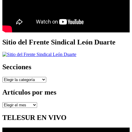
Sitio del Frente Sindical León Duarte
Secciones
Secciones
Artículos por mes
Artículos
por
mes
TELESUR EN VIVO