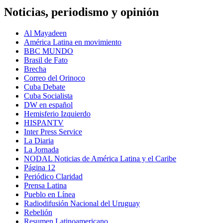
Noticias, periodismo y opinión
Al Mayadeen
América Latina en movimiento
BBC MUNDO
Brasil de Fato
Brecha
Correo del Orinoco
Cuba Debate
Cuba Socialista
DW en español
Hemisferio Izquierdo
HISPANTV
Inter Press Service
La Diaria
La Jornada
NODAL Noticias de América Latina y el Caribe
Página 12
Periódico Claridad
Prensa Latina
Pueblo en Línea
Radiodifusión Nacional del Uruguay
Rebelión
Resumen Latinoamericano