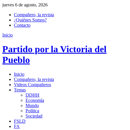
jueves 6 de agosto, 2026
Compañero, la revista
¿Quiénes Somos?
Contacto
Inicio
Partido por la Victoria del
Pueblo
Inicio
Compañero, la revista
Videos Compañeros
Temas
DDHH
Economía
Mundo
Política
Sociedad
FSLD
FA