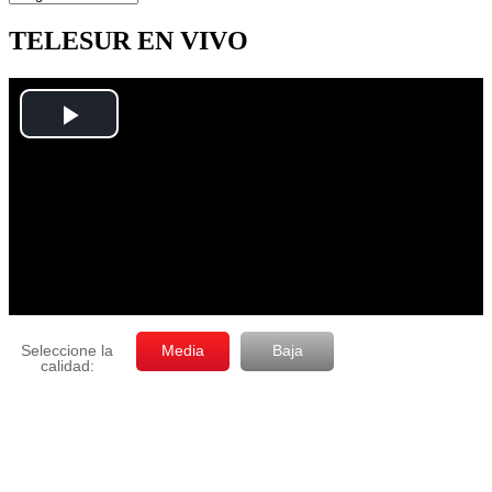
por
mes
TELESUR EN VIVO