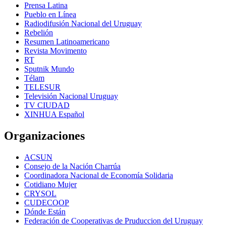
Prensa Latina
Pueblo en Línea
Radiodifusión Nacional del Uruguay
Rebelión
Resumen Latinoamericano
Revista Movimento
RT
Sputnik Mundo
Télam
TELESUR
Televisión Nacional Uruguay
TV CIUDAD
XINHUA Español
Organizaciones
ACSUN
Consejo de la Nación Charrúa
Coordinadora Nacional de Economía Solidaria
Cotidiano Mujer
CRYSOL
CUDECOOP
Dónde Están
Federación de Cooperativas de Pruduccion del Uruguay