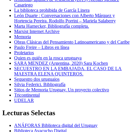
Casariego
La biblioteca prohibida de García Linera
León Duarte : Conversaciones con Alberto Márquez y
Hortencia Pereira. Rodolfo Porrini – Mariela Salaberry
Marta Harnecker, Bibliografía completa.
Marxist Internet Archive
Memoria
Obras Clásicas del Pensamiento Latinoamericano y del Caribe
Paulo Freire – Libros en línea
Proletarios
Quien es quién en la rosca uruguaya
SARA MENDEZ (Argentina, 2020) Sara Kochen
SECUESTRO EN LA EMBAJADA. EL CASO DE LA
MAESTRA ELENA QUINTEROS.
Sequestro dos uruguaios
Silvia Federici. Bibliografía
Sitios de Memoria Uruguay. Un proyecto colectivo
Tricontinental
UDELAR
Lecturas Selectas
ANÁFORAS Biblioteca digital del Uruguay
Biblioteca Ayacucho Digital