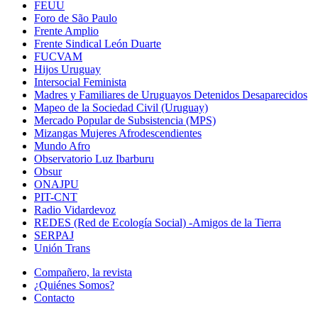
FEUU
Foro de São Paulo
Frente Amplio
Frente Sindical León Duarte
FUCVAM
Hijos Uruguay
Intersocial Feminista
Madres y Familiares de Uruguayos Detenidos Desaparecidos
Mapeo de la Sociedad Civil (Uruguay)
Mercado Popular de Subsistencia (MPS)
Mizangas Mujeres Afrodescendientes
Mundo Afro
Observatorio Luz Ibarburu
Obsur
ONAJPU
PIT-CNT
Radio Vidardevoz
REDES (Red de Ecología Social) -Amigos de la Tierra
SERPAJ
Unión Trans
Compañero, la revista
¿Quiénes Somos?
Contacto