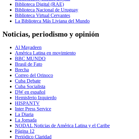
Biblioteca Digital (RAE)
Biblioteca Nacional de Uruguay
Biblioteca Virtual Cervantes
La Biblioteca Más Liviana del Mundo
Noticias, periodismo y opinión
Al Mayadeen
América Latina en movimiento
BBC MUNDO
Brasil de Fato
Brecha
Correo del Orinoco
Cuba Debate
Cuba Socialista
DW en español
Hemisferio Izquierdo
HISPANTV
Inter Press Service
La Diaria
La Jornada
NODAL Noticias de América Latina y el Caribe
Página 12
Periódico Claridad