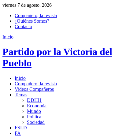
viernes 7 de agosto, 2026
Compañero, la revista
¿Quiénes Somos?
Contacto
Inicio
Partido por la Victoria del
Pueblo
Inicio
Compañero, la revista
Videos Compañeros
Temas
DDHH
Economía
Mundo
Política
Sociedad
FSLD
FA