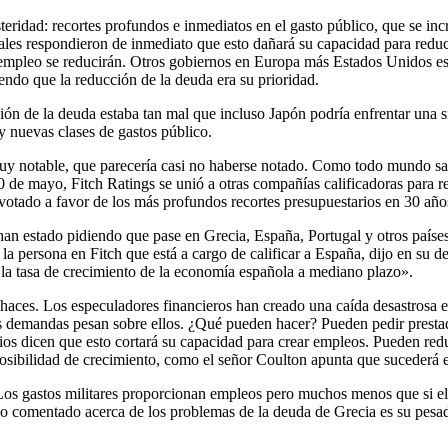
steridad: recortes profundos e inmediatos en el gasto público, que se 
les respondieron de inmediato que esto dañará su capacidad para reducir
empleo se reducirán. Otros gobiernos en Europa más Estados Unidos es
ndo que la reducción de la deuda era su prioridad.
ción de la deuda estaba tan mal que incluso Japón podría enfrentar una 
y nuevas clases de gastos público.
muy notable, que parecería casi no haberse notado. Como todo mundo sab
de mayo, Fitch Ratings se unió a otras compañías calificadoras para r
a votado a favor de los más profundos recortes presupuestarios en 30 año
han estado pidiendo que pase en Grecia, España, Portugal y otros país
la persona en Fitch que está a cargo de calificar a España, dijo en su d
la tasa de crecimiento de la economía española a mediano plazo».
lo haces. Los especuladores financieros han creado una caída desastrosa
s demandas pesan sobre ellos. ¿Qué pueden hacer? Pueden pedir prestado
os dicen que esto cortará su capacidad para crear empleos. Pueden reduci
 posibilidad de crecimiento, como el señor Coulton apunta que sucederá
. Los gastos militares proporcionan empleos pero muchos menos que si el
comentado acerca de los problemas de la deuda de Grecia es su pesado g