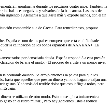
incrementarán anualmente durante los próximos cuatro años. También ha
 los balances negativos y salvarlos de la bancarrota. Las tasas de
tán urgiendo a Alemania a que gaste más y exporte menos, con el fin
situación comparable a la de Grecia. Para remediar esto, propuso
e, España es uno de los países europeos que está en dificultades
educir la calificación de los bonos españoles de AAA a AA+. La
s.
es amenazados por demasiada deuda. España respondió a esta presión.
eclaración de bajarle el rango: «El proceso de ajuste a un menor nivel
 en la economía-mundo. Se arrojó entonces la pelota para que los
, hasta que aquellos que prestan dinero ya no lo hagan o exijan una
r gastos. Y además del terrible dolor que esto inflige a todos, pero
 en España.
 dinero se utilizara de otro modo. Esto no se aplica únicamente a
asto en el rubro militar. ¿Pero hay gobiernos listos a reducir