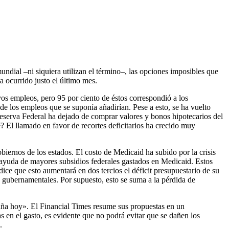
dial –ni siquiera utilizan el término–, las opciones imposibles que
 ocurrido justo el último mes.
s empleos, pero 95 por ciento de éstos correspondió a los
e los empleos que se suponía añadirían. Pese a esto, se ha vuelto
eserva Federal ha dejado de comprar valores y bonos hipotecarios del
é? El llamado en favor de recortes deficitarios ha crecido muy
iernos de los estados. El costo de Medicaid ha subido por la crisis
a ayuda de mayores subsidios federales gastados en Medicaid. Estos
ce que esto aumentará en dos tercios el déficit presupuestario de su
os gubernamentales. Por supuesto, esto se suma a la pérdida de
aña hoy». El Financial Times resume sus propuestas en un
s en el gasto, es evidente que no podrá evitar que se dañen los
.