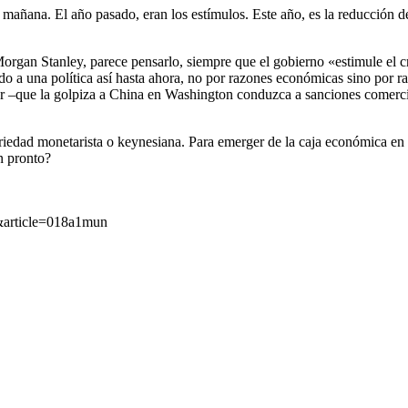
mañana. El año pasado, eran los estímulos. Este año, es la reducción de
an Stanley, parece pensarlo, siempre que el gobierno «estimule el cre
do a una política así hasta ahora, no por razones económicas sino por r
r –que la golpiza a China en Washington conduzca a sanciones comerci
 variedad monetarista o keynesiana. Para emerger de la caja económica e
n pronto?
&article=018a1mun