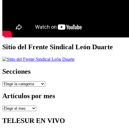
Sitio del Frente Sindical León Duarte
Secciones
Secciones
Artículos por mes
Artículos
por
mes
TELESUR EN VIVO