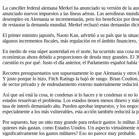
La canciller federal alemana Merkel ha anunciado su versión de la au
anunciado nuevos impuestos a las líneas aéreas. Las aerolíneas mundia
desempleo en Alemania se incrementarán, pero los beneficios por des
de restaurar la demanda mundial. Merkel rechazó estas demandas dicie
El primer ministro japonés, Naoto Kan, advirtió a su país que la situa
algunos incrementos fiscales, más regulación en el ámbito financiero, 
En medio de esta súper austeridad en el norte, ha ocurrido una cosa 
económicas ahora debido a proporciones de deuda muy grandes. El 30 
cuestión es por qué. Justo el día anterior, el Parlamento español habí
Recortes presupuestarios son supuestamente lo que Alemania y otros 
Y justo porque lo hizo, Fitch Ratings la bajó de rango. Brian Coulton, 
de sector privado y de endeudamiento externo materialmente reducirá 
Así que así está la cosa, te condenas si lo haces y te condenas si no 
estados resuelvan el problema. Los estados tienen menos dinero y má
tasa de interés demasiado alta. Pueden aprobar impuestos, y los negoci
especialmente a los más vulnerables, esta acción también reducirá la
Por supuesto, hay un sitio muy grande para reducir gastos: lo militar
quienes más gastan, como Estados Unidos. Un aspecto virtualmente no 
significativamente los gastos militares? Eso no parece muy probable.