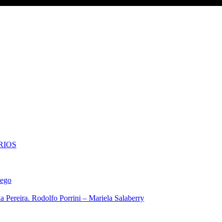
RIOS
iego
 Pereira. Rodolfo Porrini – Mariela Salaberry