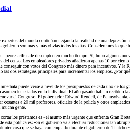
dial
y expertos del mundo continúan negando la realidad de una depresión mun
as gobierno son más y más obvias todos los días. Consideremos lo que ha
us peores cifras de desempleo en mucho tiempo. Sí, hubo algunos nuevo
es del censo. Los empleadores privados añadieron apenas 10 por ciento d
le conseguir con votos del Congreso más dinero para incentivos. Y la R
o las dos estrategias principales para incrementar los empleos. ¿Por qu
mediata puede verse a nivel de los presupuestos de cada uno de los gob
o asumen los estados en lo individual. El año pasado habían recibido l
renovar el Congreso. El gobernador Edward Rendell, de Pennsylvania, di
jar cesantes a 20 mil profesores, oficiales de la policía y otros emplead
a mucha gente.
cortar los préstamos es «el asunto más urgente que enfrenta Gran Bret
esta política es: «Si el gobierno va a efectuar reducciones tan abrupta
ualquier cosa que se haya contemplado durante el gobierno de Thatcher»