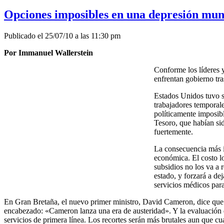
Opciones imposibles en una depresión mun
Publicado el 25/07/10 a las 11:30 pm
Por Immanuel Wallerstein
Conforme los líderes 
enfrentan gobierno tr
Estados Unidos tuvo s
trabajadores temporal
políticamente imposib
Tesoro, que habían sid
fuertemente.
La consecuencia más in
económica. El costo l
subsidios no los va a 
estado, y forzará a de
servicios médicos par
En Gran Bretaña, el nuevo primer ministro, David Cameron, dice que 
encabezado: «Cameron lanza una era de austeridad». Y la evaluación de 
servicios de primera línea. Los recortes serán más brutales aun que c