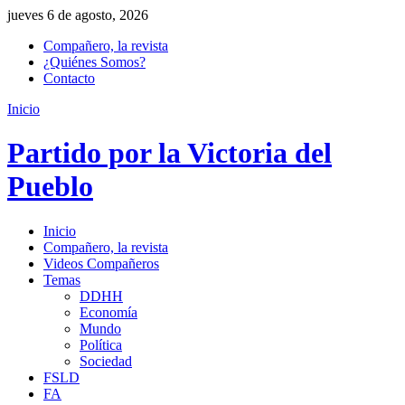
jueves 6 de agosto, 2026
Compañero, la revista
¿Quiénes Somos?
Contacto
Inicio
Partido por la Victoria del
Pueblo
Inicio
Compañero, la revista
Videos Compañeros
Temas
DDHH
Economía
Mundo
Política
Sociedad
FSLD
FA