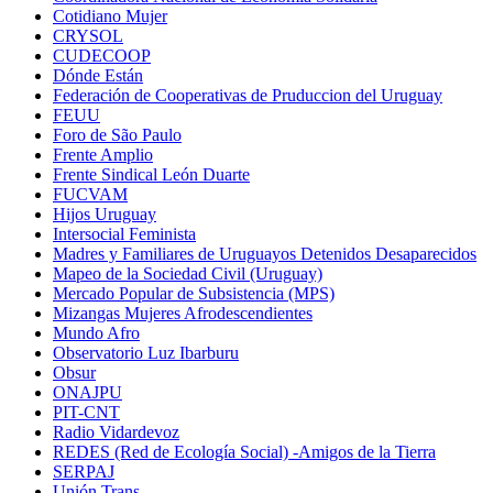
Cotidiano Mujer
CRYSOL
CUDECOOP
Dónde Están
Federación de Cooperativas de Pruduccion del Uruguay
FEUU
Foro de São Paulo
Frente Amplio
Frente Sindical León Duarte
FUCVAM
Hijos Uruguay
Intersocial Feminista
Madres y Familiares de Uruguayos Detenidos Desaparecidos
Mapeo de la Sociedad Civil (Uruguay)
Mercado Popular de Subsistencia (MPS)
Mizangas Mujeres Afrodescendientes
Mundo Afro
Observatorio Luz Ibarburu
Obsur
ONAJPU
PIT-CNT
Radio Vidardevoz
REDES (Red de Ecología Social) -Amigos de la Tierra
SERPAJ
Unión Trans