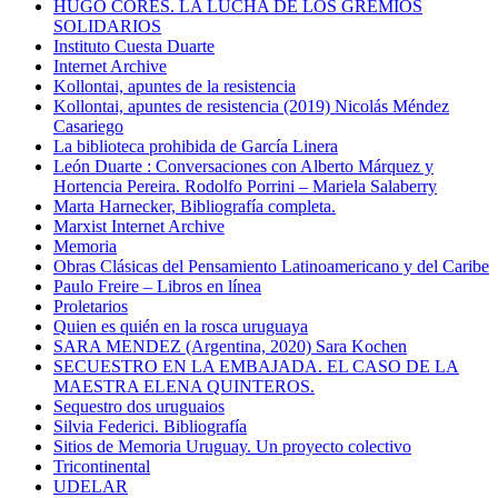
HUGO CORES. LA LUCHA DE LOS GREMIOS
SOLIDARIOS
Instituto Cuesta Duarte
Internet Archive
Kollontai, apuntes de la resistencia
Kollontai, apuntes de resistencia (2019) Nicolás Méndez
Casariego
La biblioteca prohibida de García Linera
León Duarte : Conversaciones con Alberto Márquez y
Hortencia Pereira. Rodolfo Porrini – Mariela Salaberry
Marta Harnecker, Bibliografía completa.
Marxist Internet Archive
Memoria
Obras Clásicas del Pensamiento Latinoamericano y del Caribe
Paulo Freire – Libros en línea
Proletarios
Quien es quién en la rosca uruguaya
SARA MENDEZ (Argentina, 2020) Sara Kochen
SECUESTRO EN LA EMBAJADA. EL CASO DE LA
MAESTRA ELENA QUINTEROS.
Sequestro dos uruguaios
Silvia Federici. Bibliografía
Sitios de Memoria Uruguay. Un proyecto colectivo
Tricontinental
UDELAR