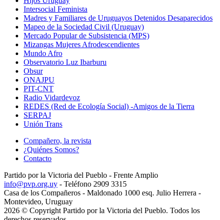
Hijos Uruguay
Intersocial Feminista
Madres y Familiares de Uruguayos Detenidos Desaparecidos
Mapeo de la Sociedad Civil (Uruguay)
Mercado Popular de Subsistencia (MPS)
Mizangas Mujeres Afrodescendientes
Mundo Afro
Observatorio Luz Ibarburu
Obsur
ONAJPU
PIT-CNT
Radio Vidardevoz
REDES (Red de Ecología Social) -Amigos de la Tierra
SERPAJ
Unión Trans
Compañero, la revista
¿Quiénes Somos?
Contacto
Partido por la Victoria del Pueblo - Frente Amplio
info@pvp.org.uy
- Teléfono 2909 3315
Casa de los Compañeros - Maldonado 1000 esq. Julio Herrera -
Montevideo, Uruguay
2026 © Copyright Partido por la Victoria del Pueblo. Todos los
derechos reservados.