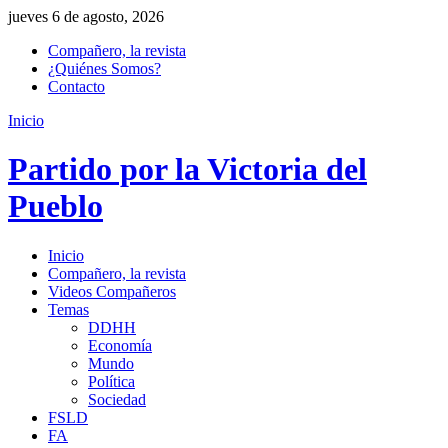
jueves 6 de agosto, 2026
Compañero, la revista
¿Quiénes Somos?
Contacto
Inicio
Partido por la Victoria del
Pueblo
Inicio
Compañero, la revista
Videos Compañeros
Temas
DDHH
Economía
Mundo
Política
Sociedad
FSLD
FA