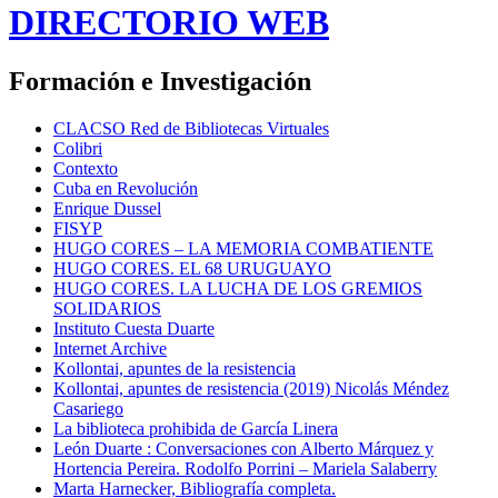
DIRECTORIO WEB
Formación e Investigación
CLACSO Red de Bibliotecas Virtuales
Colibri
Contexto
Cuba en Revolución
Enrique Dussel
FISYP
HUGO CORES – LA MEMORIA COMBATIENTE
HUGO CORES. EL 68 URUGUAYO
HUGO CORES. LA LUCHA DE LOS GREMIOS
SOLIDARIOS
Instituto Cuesta Duarte
Internet Archive
Kollontai, apuntes de la resistencia
Kollontai, apuntes de resistencia (2019) Nicolás Méndez
Casariego
La biblioteca prohibida de García Linera
León Duarte : Conversaciones con Alberto Márquez y
Hortencia Pereira. Rodolfo Porrini – Mariela Salaberry
Marta Harnecker, Bibliografía completa.