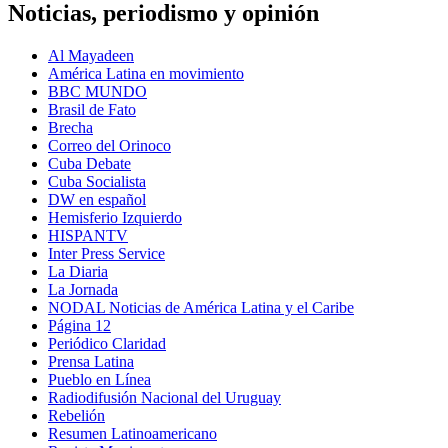
Noticias, periodismo y opinión
Al Mayadeen
América Latina en movimiento
BBC MUNDO
Brasil de Fato
Brecha
Correo del Orinoco
Cuba Debate
Cuba Socialista
DW en español
Hemisferio Izquierdo
HISPANTV
Inter Press Service
La Diaria
La Jornada
NODAL Noticias de América Latina y el Caribe
Página 12
Periódico Claridad
Prensa Latina
Pueblo en Línea
Radiodifusión Nacional del Uruguay
Rebelión
Resumen Latinoamericano