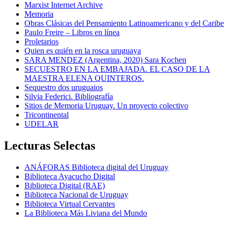
Marxist Internet Archive
Memoria
Obras Clásicas del Pensamiento Latinoamericano y del Caribe
Paulo Freire – Libros en línea
Proletarios
Quien es quién en la rosca uruguaya
SARA MENDEZ (Argentina, 2020) Sara Kochen
SECUESTRO EN LA EMBAJADA. EL CASO DE LA
MAESTRA ELENA QUINTEROS.
Sequestro dos uruguaios
Silvia Federici. Bibliografía
Sitios de Memoria Uruguay. Un proyecto colectivo
Tricontinental
UDELAR
Lecturas Selectas
ANÁFORAS Biblioteca digital del Uruguay
Biblioteca Ayacucho Digital
Biblioteca Digital (RAE)
Biblioteca Nacional de Uruguay
Biblioteca Virtual Cervantes
La Biblioteca Más Liviana del Mundo