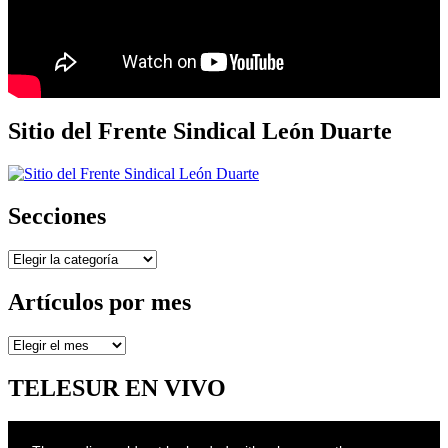
Sitio del Frente Sindical León Duarte
Secciones
Secciones
Artículos por mes
Artículos
por
mes
TELESUR EN VIVO