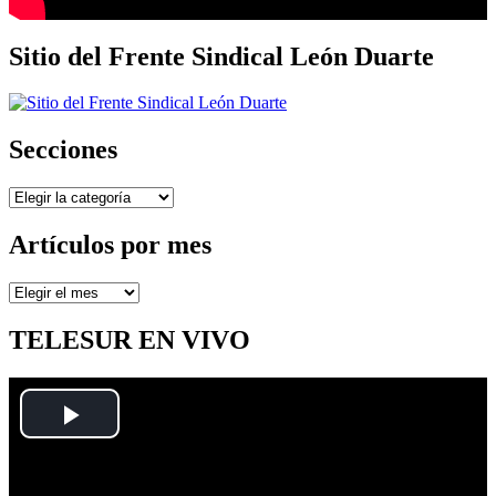
Sitio del Frente Sindical León Duarte
Secciones
Secciones
Artículos por mes
Artículos
por
mes
TELESUR EN VIVO