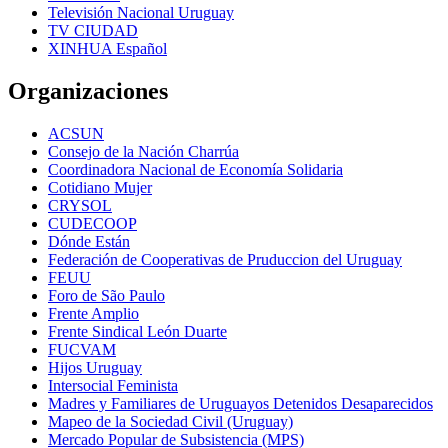
Televisión Nacional Uruguay
TV CIUDAD
XINHUA Español
Organizaciones
ACSUN
Consejo de la Nación Charrúa
Coordinadora Nacional de Economía Solidaria
Cotidiano Mujer
CRYSOL
CUDECOOP
Dónde Están
Federación de Cooperativas de Pruduccion del Uruguay
FEUU
Foro de São Paulo
Frente Amplio
Frente Sindical León Duarte
FUCVAM
Hijos Uruguay
Intersocial Feminista
Madres y Familiares de Uruguayos Detenidos Desaparecidos
Mapeo de la Sociedad Civil (Uruguay)
Mercado Popular de Subsistencia (MPS)