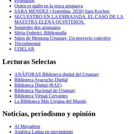
Proletarios
Quien es quién en la rosca uruguaya
SARA MENDEZ (Argentina, 2020) Sara Kochen
SECUESTRO EN LA EMBAJADA. EL CASO DE LA
MAESTRA ELENA QUINTEROS.
Sequestro dos uruguaios
Silvia Federici. Bibliografía
Sitios de Memoria Uruguay. Un proyecto colectivo
Tricontinental
UDELAR
Lecturas Selectas
ANÁFORAS Biblioteca digital del Uruguay
Biblioteca Ayacucho Digital
Biblioteca Digital (RAE)
Biblioteca Nacional de Uruguay
Biblioteca Virtual Cervantes
La Biblioteca Más Liviana del Mundo
Noticias, periodismo y opinión
Al Mayadeen
América Latina en movimiento