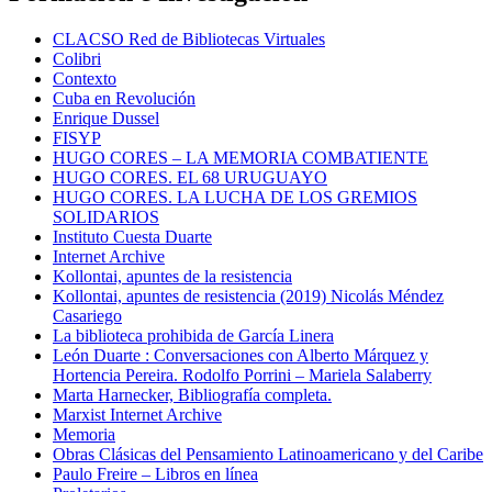
CLACSO Red de Bibliotecas Virtuales
Colibri
Contexto
Cuba en Revolución
Enrique Dussel
FISYP
HUGO CORES – LA MEMORIA COMBATIENTE
HUGO CORES. EL 68 URUGUAYO
HUGO CORES. LA LUCHA DE LOS GREMIOS
SOLIDARIOS
Instituto Cuesta Duarte
Internet Archive
Kollontai, apuntes de la resistencia
Kollontai, apuntes de resistencia (2019) Nicolás Méndez
Casariego
La biblioteca prohibida de García Linera
León Duarte : Conversaciones con Alberto Márquez y
Hortencia Pereira. Rodolfo Porrini – Mariela Salaberry
Marta Harnecker, Bibliografía completa.
Marxist Internet Archive
Memoria
Obras Clásicas del Pensamiento Latinoamericano y del Caribe
Paulo Freire – Libros en línea