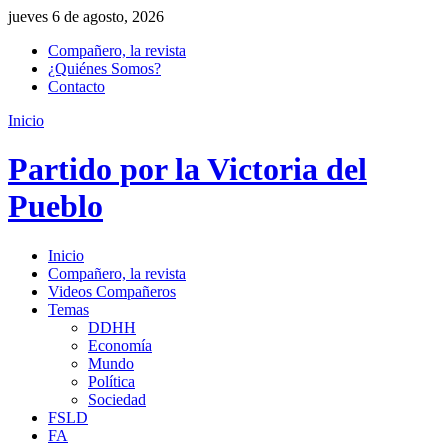
jueves 6 de agosto, 2026
Compañero, la revista
¿Quiénes Somos?
Contacto
Inicio
Partido por la Victoria del
Pueblo
Inicio
Compañero, la revista
Videos Compañeros
Temas
DDHH
Economía
Mundo
Política
Sociedad
FSLD
FA