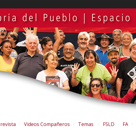
revista
Videos Compañeros
Temas
FSLD
FA