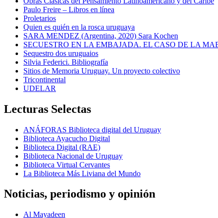
Obras Clásicas del Pensamiento Latinoamericano y del Caribe
Paulo Freire – Libros en línea
Proletarios
Quien es quién en la rosca uruguaya
SARA MENDEZ (Argentina, 2020) Sara Kochen
SECUESTRO EN LA EMBAJADA. EL CASO DE LA MA
Sequestro dos uruguaios
Silvia Federici. Bibliografía
Sitios de Memoria Uruguay. Un proyecto colectivo
Tricontinental
UDELAR
Lecturas Selectas
ANÁFORAS Biblioteca digital del Uruguay
Biblioteca Ayacucho Digital
Biblioteca Digital (RAE)
Biblioteca Nacional de Uruguay
Biblioteca Virtual Cervantes
La Biblioteca Más Liviana del Mundo
Noticias, periodismo y opinión
Al Mayadeen