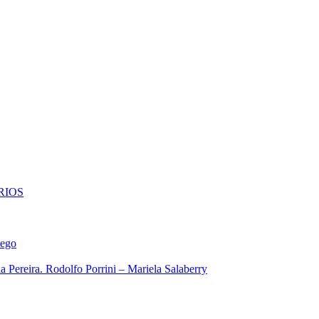
RIOS
iego
 Pereira. Rodolfo Porrini – Mariela Salaberry