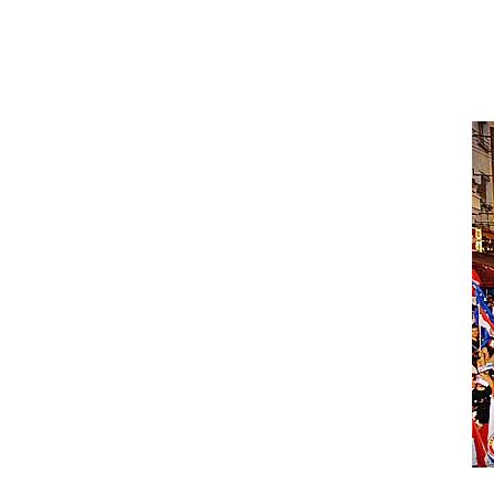
uay. Un mes de que mi compañera Virginia y yo nos subiéramos a
 así como tampoco teníamos conocimiento que en él viajaba una