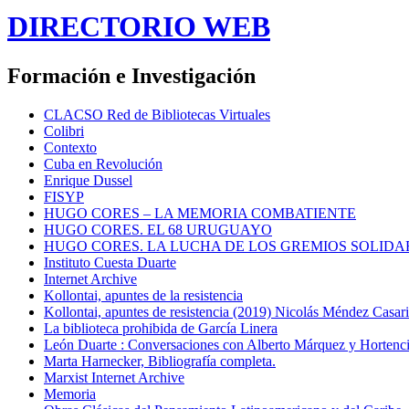
DIRECTORIO WEB
Formación e Investigación
CLACSO Red de Bibliotecas Virtuales
Colibri
Contexto
Cuba en Revolución
Enrique Dussel
FISYP
HUGO CORES – LA MEMORIA COMBATIENTE
HUGO CORES. EL 68 URUGUAYO
HUGO CORES. LA LUCHA DE LOS GREMIOS SOLIDA
Instituto Cuesta Duarte
Internet Archive
Kollontai, apuntes de la resistencia
Kollontai, apuntes de resistencia (2019) Nicolás Méndez Casar
La biblioteca prohibida de García Linera
León Duarte : Conversaciones con Alberto Márquez y Hortencia
Marta Harnecker, Bibliografía completa.
Marxist Internet Archive
Memoria