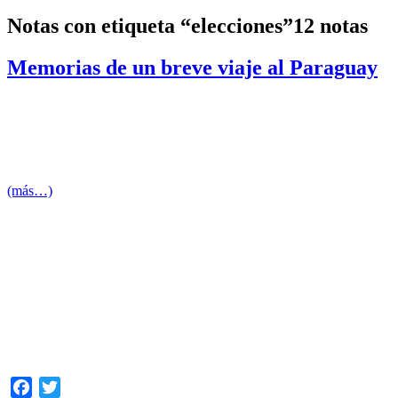
Notas con etiqueta “elecciones”
12 notas
Memorias de un breve viaje al Paraguay
Escribe: Daniel Gerhard
En unas horas se va a cumplir un mes de nuestra partida al Parag
un ómnibus sin saber que ésa sería nuestra casa por 27 horas. . .
decena de jóvenes del conservador Partido Nacional.
(más…)
Facebook
Twitter