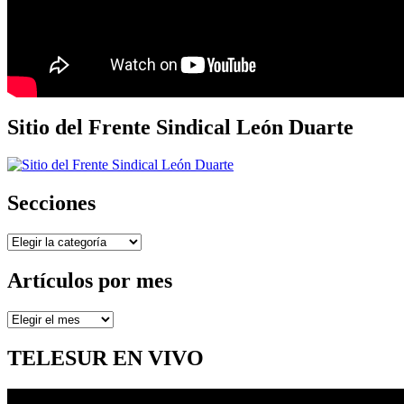
Sitio del Frente Sindical León Duarte
Secciones
Secciones
Artículos por mes
Artículos
por
mes
TELESUR EN VIVO