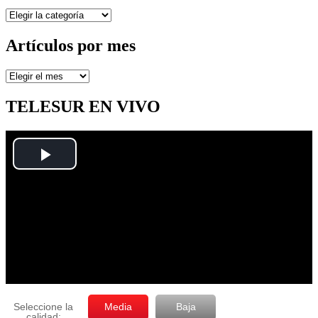
Secciones
Artículos por mes
Artículos
por
mes
TELESUR EN VIVO