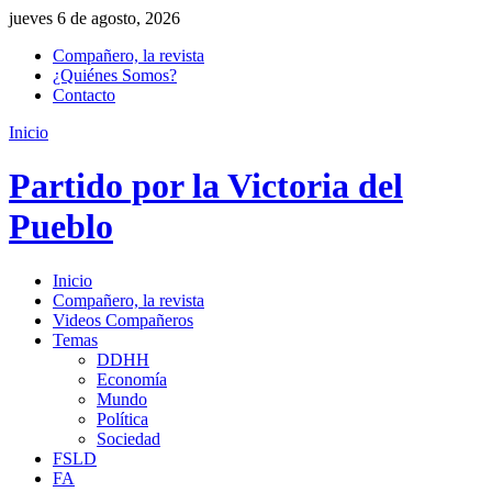
jueves 6 de agosto, 2026
Compañero, la revista
¿Quiénes Somos?
Contacto
Inicio
Partido por la Victoria del
Pueblo
Inicio
Compañero, la revista
Videos Compañeros
Temas
DDHH
Economía
Mundo
Política
Sociedad
FSLD
FA