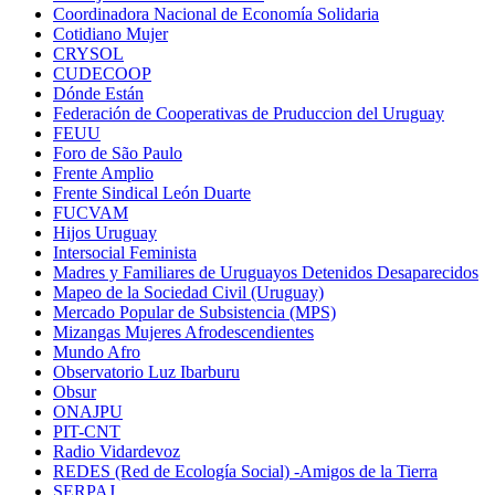
Coordinadora Nacional de Economía Solidaria
Cotidiano Mujer
CRYSOL
CUDECOOP
Dónde Están
Federación de Cooperativas de Pruduccion del Uruguay
FEUU
Foro de São Paulo
Frente Amplio
Frente Sindical León Duarte
FUCVAM
Hijos Uruguay
Intersocial Feminista
Madres y Familiares de Uruguayos Detenidos Desaparecidos
Mapeo de la Sociedad Civil (Uruguay)
Mercado Popular de Subsistencia (MPS)
Mizangas Mujeres Afrodescendientes
Mundo Afro
Observatorio Luz Ibarburu
Obsur
ONAJPU
PIT-CNT
Radio Vidardevoz
REDES (Red de Ecología Social) -Amigos de la Tierra
SERPAJ