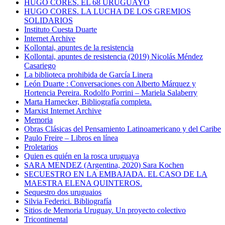
HUGO CORES. EL 68 URUGUAYO
HUGO CORES. LA LUCHA DE LOS GREMIOS
SOLIDARIOS
Instituto Cuesta Duarte
Internet Archive
Kollontai, apuntes de la resistencia
Kollontai, apuntes de resistencia (2019) Nicolás Méndez
Casariego
La biblioteca prohibida de García Linera
León Duarte : Conversaciones con Alberto Márquez y
Hortencia Pereira. Rodolfo Porrini – Mariela Salaberry
Marta Harnecker, Bibliografía completa.
Marxist Internet Archive
Memoria
Obras Clásicas del Pensamiento Latinoamericano y del Caribe
Paulo Freire – Libros en línea
Proletarios
Quien es quién en la rosca uruguaya
SARA MENDEZ (Argentina, 2020) Sara Kochen
SECUESTRO EN LA EMBAJADA. EL CASO DE LA
MAESTRA ELENA QUINTEROS.
Sequestro dos uruguaios
Silvia Federici. Bibliografía
Sitios de Memoria Uruguay. Un proyecto colectivo
Tricontinental