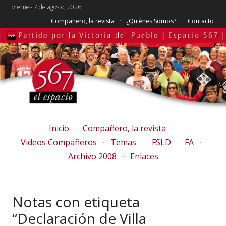
viernes 7 de agosto, 2026
Compañero, la revista
¿Quiénes Somos?
Contacto
Inicio
Compañero, la revista
Videos Compañeros
Temas
FSLD
FA
Archivo 2008
Enlaces
Notas con etiqueta
“Declaración de Villa