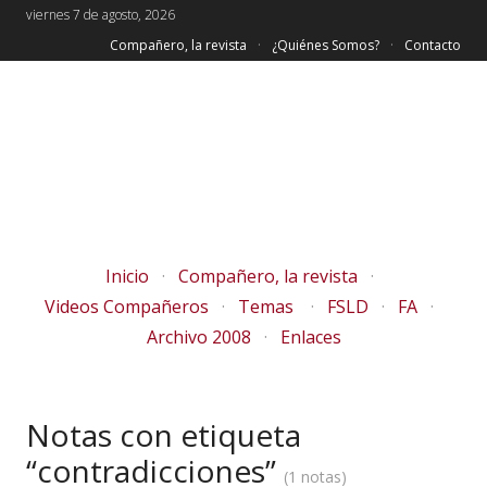
viernes 7 de agosto, 2026
Compañero, la revista
¿Quiénes Somos?
Contacto
Inicio
Compañero, la revista
Videos Compañeros
Temas
FSLD
FA
Archivo 2008
Enlaces
Notas con etiqueta
“contradicciones”
1 notas