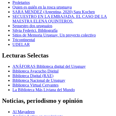
Proletarios
Quien es quién en la rosca uruguaya
SARA MENDEZ (Argentina, 2020) Sara Kochen
SECUESTRO EN LA EMBAJADA. EL CASO DE LA
MAESTRA ELENA QUINTEROS.
Sequestro dos uruguaios
Silvia Federici. Bibliografía
Sitios de Memoria Uruguay. Un proyecto colectivo
Tricontinental
UDELAR
Lecturas Selectas
ANÁFORAS Biblioteca digital del Uruguay
Biblioteca Ayacucho Digital
Biblioteca Digital (RAE)
Biblioteca Nacional de Uruguay
Biblioteca Virtual Cervantes
La Biblioteca Más Liviana del Mundo
Noticias, periodismo y opinión
Al Mayadeen