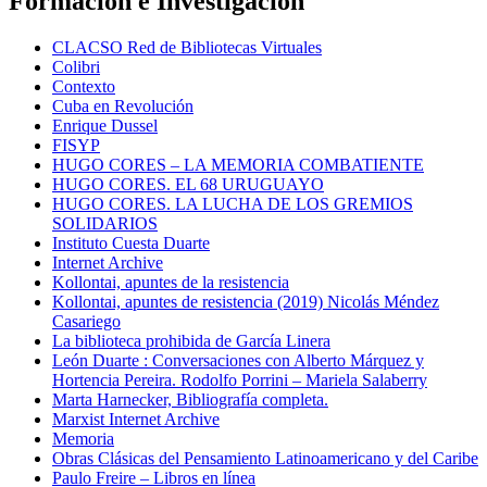
Formación e Investigación
CLACSO Red de Bibliotecas Virtuales
Colibri
Contexto
Cuba en Revolución
Enrique Dussel
FISYP
HUGO CORES – LA MEMORIA COMBATIENTE
HUGO CORES. EL 68 URUGUAYO
HUGO CORES. LA LUCHA DE LOS GREMIOS
SOLIDARIOS
Instituto Cuesta Duarte
Internet Archive
Kollontai, apuntes de la resistencia
Kollontai, apuntes de resistencia (2019) Nicolás Méndez
Casariego
La biblioteca prohibida de García Linera
León Duarte : Conversaciones con Alberto Márquez y
Hortencia Pereira. Rodolfo Porrini – Mariela Salaberry
Marta Harnecker, Bibliografía completa.
Marxist Internet Archive
Memoria
Obras Clásicas del Pensamiento Latinoamericano y del Caribe
Paulo Freire – Libros en línea