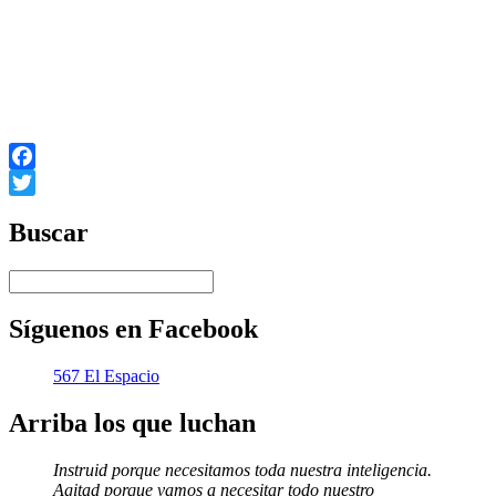
actividades, en coordinación con
la Departamental
de Montevideo.
APROBADA POR UNANIMIDAD
Montevideo, 05 de mayo de 2008
Facebook
Twitter
Buscar
Síguenos en Facebook
567 El Espacio
Arriba los que luchan
Instruid porque necesitamos toda nuestra inteligencia.
Agitad porque vamos a necesitar todo nuestro