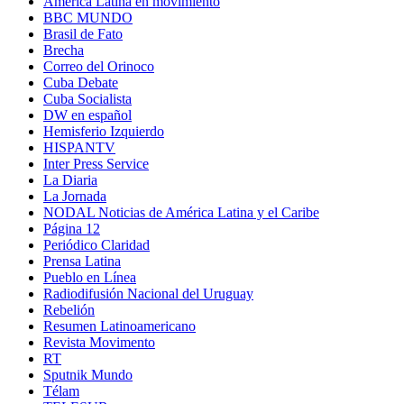
América Latina en movimiento
BBC MUNDO
Brasil de Fato
Brecha
Correo del Orinoco
Cuba Debate
Cuba Socialista
DW en español
Hemisferio Izquierdo
HISPANTV
Inter Press Service
La Diaria
La Jornada
NODAL Noticias de América Latina y el Caribe
Página 12
Periódico Claridad
Prensa Latina
Pueblo en Línea
Radiodifusión Nacional del Uruguay
Rebelión
Resumen Latinoamericano
Revista Movimento
RT
Sputnik Mundo
Télam