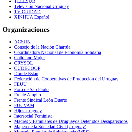
TELESUR
Televisión Nacional Uruguay
TV CIUDAD
XINHUA Español
Organizaciones
ACSUN
Consejo de la Nación Charrúa
Coordinadora Nacional de Economía Solidaria
Cotidiano Mujer
CRYSOL
CUDECOOP
Dónde Están
Federación de Cooperativas de Pruduccion del Uruguay
FEUU
Foro de São Paulo
Frente Amplio
Frente Sindical León Duarte
FUCVAM
Hijos Uruguay
Intersocial Feminista
Madres y Familiares de Uruguayos Detenidos Desaparecidos
Mapeo de la Sociedad Civil (Uruguay)
Mercado Popular de Subsistencia (MPS)