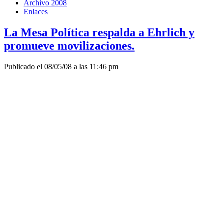
Archivo 2008
Enlaces
La Mesa Política respalda a Ehrlich y
promueve movilizaciones.
Publicado el 08/05/08 a las 11:46 pm
DECLARACION de
RESPALDO al Intendente de
Montevideo.
LA MESA POLITICA NACIONAL DEL FRENTE AMPLIO,
reunida en el día de la fecha con la presencia de los
compañeros: Ricardo Ehrlich, Intendente Municipal de
Montevideo; Alejandro Zabala, Secretario General de
la
IMM
y Pablo Anzalone, Director del Depto. de Recursos
Humanos y Materiales de
la IMM
, DECLARA:
Su respaldo a la gestión y al equipo de Gobierno
Municipal, en su tarea permanente de concretar el
Programa de Gobierno que respaldó por
abrumadora mayoría la ciudadanía del
Departamento, en mayo de 2005.