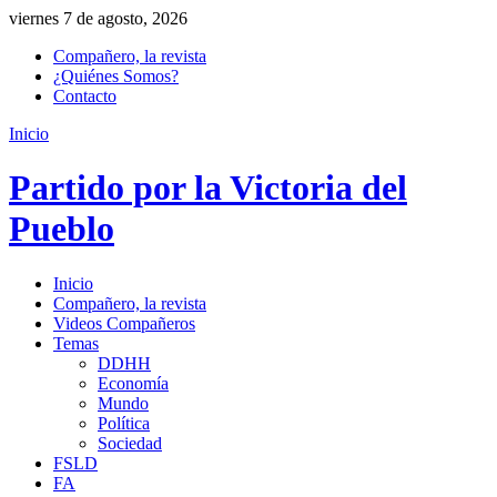
viernes 7 de agosto, 2026
Compañero, la revista
¿Quiénes Somos?
Contacto
Inicio
Partido por la Victoria del
Pueblo
Inicio
Compañero, la revista
Videos Compañeros
Temas
DDHH
Economía
Mundo
Política
Sociedad
FSLD
FA