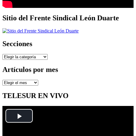
Sitio del Frente Sindical León Duarte
Secciones
Secciones
Artículos por mes
Artículos
por
mes
TELESUR EN VIVO