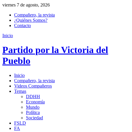
viernes 7 de agosto, 2026
Compañero, la revista
¿Quiénes Somos?
Contacto
Inicio
Partido por la Victoria del
Pueblo
Inicio
Compañero, la revista
Videos Compañeros
Temas
DDHH
Economía
Mundo
Política
Sociedad
FSLD
FA