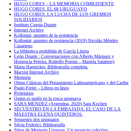
HUGO CORES – LA MEMORIA COMBATIENTE
HUGO CORES. EL 68 URUGUAYO
HUGO CORES. LA LUCHA DE LOS GREMIOS
SOLIDARIOS
Instituto Cuesta Duarte
Internet Archive
Kollontai, apuntes de la resistencia
Kollontai, apuntes de resistencia (2019) Nicolás Méndez
Casariego
La biblioteca prohibida de García Linera
León Duarte : Conversaciones con Alberto Márquez y
Hortencia Pereira. Rodolfo Porrini – Mariela Salaberry
Marta Harnecker, Bibliografía completa.
Marxist Internet Archive
Memoria
Obras Clásicas del Pensamiento Latinoamericano y del Caribe
Paulo Freire – Libros en línea
Proletarios
Quien es quién en la rosca uruguaya
SARA MENDEZ (Argentina, 2020) Sara Kochen
SECUESTRO EN LA EMBAJADA. EL CASO DE LA
MAESTRA ELENA QUINTEROS.
Sequestro dos uruguaios
Silvia Federici. Bibliografía
Sitios de Memoria Uruguay. Un proyecto colectivo