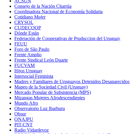
ACSUN
Consejo de la Nación Charrúa
Coordinadora Nacional de Economía Solidaria
Cotidiano Mujer
CRYSOL
CUDECOOP
Dónde Están
Federación de Cooperativas de Pruduccion del Uruguay
FEUU
Foro de São Paulo
Frente Amplio
Frente Sindical León Duarte
FUCVAM
Hijos Uruguay
Intersocial Feminista
Madres y Familiares de Uruguayos Detenidos Desaparecidos
Mapeo de la Sociedad Civil (Uruguay)
Mercado Popular de Subsistencia (MPS)
Mizangas Mujeres Afrodescendientes
Mundo Afro
Observatorio Luz Ibarburu
Obsur
ONAJPU
PIT-CNT
Radio Vidardevoz