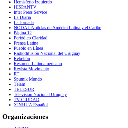
Hemisferio Izquierdo
HISPANTV
Inter Press Service
La Diaria
La Jornada
NODAL Noticias de América Latina y el Caribe
Página 12
Periódico Claridad
Prensa Latina
Pueblo en Línea
Radiodifusión Nacional del Uruguay
Rebelión
Resumen Latinoamericano
Revista Movimento
RT
Sputnik Mundo
Télam
TELESUR
Televisión Nacional Uruguay
TV CIUDAD
XINHUA Español
Organizaciones