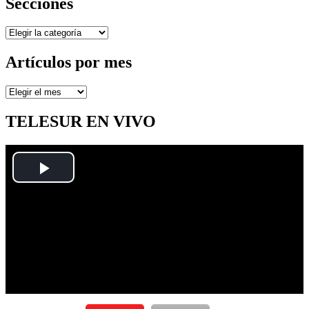
Secciones
Secciones
Artículos por mes
Artículos
por
mes
TELESUR EN VIVO