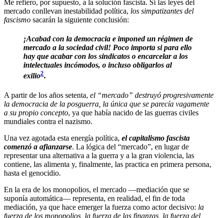
Me refiero, por supuesto, a la solución fascista. Si las leyes del
mercado conllevan inestabilidad política,
los simpatizantes del
fascismo
sacarán la siguiente conclusión:
¡Acabad con la democracia e imponed un régimen de
mercado a la sociedad civil! Poco importa si para ello
hay que acabar con los sindicatos o encarcelar a los
intelectuales incómodos, o incluso obligarlos al
2
exilio
.
A partir de los años setenta,
el “mercado” destruyó progresivamente
la democracia de la posguerra, la única que se parecía vagamente
a su propio concepto
, ya que había nacido de las guerras civiles
mundiales contra el nazismo.
Una vez agotada esta energía política,
el capitalismo fascista
comenzó a afianzarse
. La lógica del “mercado”, en lugar de
representar una alternativa a la guerra y a la gran violencia, las
contiene, las alimenta y, finalmente, las practica en primera persona,
hasta el genocidio.
En la era de los monopolios, el mercado —mediación que se
suponía automática— representa, en realidad, el fin de toda
mediación, ya que hace emerger la fuerza como actor decisivo:
la
fuerza de los monopolios, la fuerza de las finanzas, la fuerza del