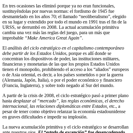
En tres ocasiones las eliminó porque ya no eran funcionales,
sustituyéndolas por nuevas normas: el fordismo de 1945 fue
desmantelado en los años 70; el llamado “neoliberalismo”, elegido
en su lugar y extendido por todo el mundo en 1991 tras el fin de la
URSS, se derrumbó en 2008. La actual acumulación primitiva
cambia una vez más las reglas del juego, para un más que
improbable
“Make America Great Again”
.
El
análisis del ciclo estratégico en el capitalismo contemporáneo
debe partir de los Estados Unidos
, porque es allí donde se
concentran los dispositivos de poder, las instituciones militares,
financieras y monetarias de las que los propios Estados Unidos
tienen el monopolio, prohibiendo el acceso a los “aliados” europeos
o de Asia oriental, es decir, a los países sometidos o por la guerra
(Alemania, Japón, Italia), o por el poder económico y financiero
(Francia, Inglaterra), y sobre todo negado al Sur del mundo.
A partir de la crisis de 2008, el ciclo estratégico pasó a primer plano
hasta
desplazar al “mercado”,
las reglas económicas, el derecho
internacional, las relaciones diplomáticas entre Estados,
etc., a
pesar de tener como objetivo relanzar la economía estadounidense
en graves dificultades e impedir su implosión.
La nueva acumulación primitiva y el ciclo estratégico se desarrollan
ante nuestros ojos.
El “estado de excepción” fue desencadenado