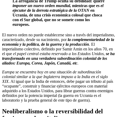
La arrogancia de Trump oculta su debilidad: quiere
imponer un nuevo orden mundial,
mientras que es
el
ejecutor de la derrota estratégica de la OTAN
en
Ucrania, de una crisis económica colosal que choca
con el Sur global, que no se somete como los
europeos.
El nuevo orden no puede establecerse sino a través del imperialismo,
caracterizado, desde su nacimiento, por
la complementariedad de la
economía y la política, de la guerra y la producción
. El
imperialismo colectivo, definido por Samir Amin en los años 70, en
el que
el papel central estaba reservado a los Estados Unidos
,
se ha
transformado en una verdadera subordinación colonial de los
aliados: Europa, Corea, Japón, Canadá, etc
.
Europa se encuentra hoy en una situación de subordinación
colonial similar a la que Inglaterra impuso a la India en el siglo
XIX
. Al igual que la India de entonces, debe pagar un tributo al país
“ocupante”, construir y financiar ejércitos europeos con material
adquirido a los Estados Unidos, para librar guerras contra enemigos
definidos por la potencia imperial (la guerra en Ucrania es el
laboratorio y la prueba general de este tipo de guerra).
Neoliberalismo o la reversibilidad del