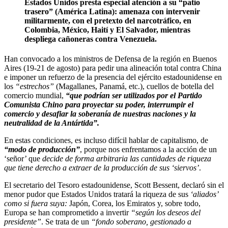
Estados Unidos presta especial atención a su “patio
trasero” (América Latina): amenaza con intervenir
militarmente, con el pretexto del narcotráfico, en
Colombia, México, Haití y El Salvador, mientras
despliega cañoneras contra Venezuela.
Han convocado a los ministros de Defensa de la región en Buenos
Aires (19-21 de agosto) para pedir una alineación total contra China
e imponer un refuerzo de la presencia del ejército estadounidense en
los
“estrechos”
(Magallanes, Panamá, etc.), cuellos de botella del
comercio mundial,
“que podrían ser utilizados por el Partido
Comunista Chino para proyectar su poder, interrumpir el
comercio y desafiar la soberanía de nuestras naciones y la
neutralidad de la Antártida”.
En estas condiciones, es incluso difícil hablar de capitalismo, de
“modo de producción”
, porque nos enfrentamos a la acción de un
‘señor’ que
decide de forma arbitraria las cantidades de riqueza
que tiene derecho a extraer de la producción de sus ‘siervos’
.
El secretario del Tesoro estadounidense, Scott Bessent, declaró sin el
menor pudor que Estados Unidos tratará la riqueza de sus
‘aliados’
como si fuera suya:
Japón, Corea, los Emiratos y, sobre todo,
Europa se han comprometido a invertir
“según los deseos del
presidente”
. Se trata de un
“fondo soberano, gestionado a