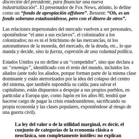
discreción del presidente, para financiar una nueva
industrialización
”. El presentador de Fox News, atónito, lo define
como un
“fondo de apropiación offshore”
. Bessent:
“Oh, es un
fondo soberano estadounidense, pero con el dinero de otros”.
Las relaciones impersonales del mercado vuelven a ser personales,
oponiéndose “el amo a sus esclavos”, el colonizador a los
colonizados; no es ni el fetichismo de las mercancías, ni los
automatismos de la moneda, del mercado, de la deuda, etc., lo que
manda y decide,
sino la fuerza, expresión de una voluntad política.
Estados Unidos ya no define a un “competidor”, sino que declara a
un
“enemigo”,
identificado con el resto del mundo, incluidos los
aliados (ante todo los aliados, porque forman parte de la misma clase
dominante y están aterrorizados por la idea del colapso del centro
del sistema, que también supondría su caída; para salvar el
capitalismo, están dispuestos a despojar a sus propios pueblos, en
particular a Europa que, como Japón en los años 80, tendrá que
hacerse cargo de pagar la crisis estadounidense, sacrificando su
propia economía y las clases populares, exponiéndose al riesgo de
una guerra civil).
La ley del valor o de la utilidad marginal, es decir, el
conjunto de categorías de la economía clásica o
neoclásica, son completamente inútiles: no explican