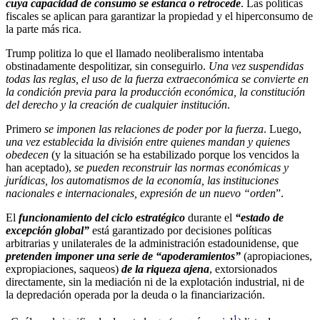
cuya capacidad de consumo se estanca o retrocede
. Las políticas
fiscales se aplican para garantizar la propiedad y el hiperconsumo de
la parte más rica.
Trump politiza lo que el llamado neoliberalismo intentaba
obstinadamente despolitizar, sin conseguirlo.
Una vez suspendidas
todas las reglas, el uso de la fuerza extraeconómica se convierte en
la condición previa para la producción económica, la constitución
del derecho y la creación de cualquier institución
.
Primero
se imponen las relaciones de poder por la fuerza
. Luego,
una vez establecida la división entre quienes mandan y quienes
obedecen
(y la situación se ha estabilizado porque los vencidos la
han aceptado),
se pueden reconstruir las normas económicas y
jurídicas, los automatismos de la economía, las instituciones
nacionales e internacionales, expresión de un nuevo “orden
”.
El
funcionamiento del ciclo estratégico
durante el
“estado de
excepción global”
está garantizado por decisiones políticas
arbitrarias y unilaterales de la administración estadounidense, que
pretenden imponer una serie de “apoderamientos”
(apropiaciones,
expropiaciones, saqueos)
de la riqueza ajena
, extorsionados
directamente, sin la mediación ni de la explotación industrial, ni de
la depredación operada por la deuda o la financiarización.
1