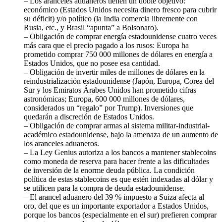
– Los aranceles aduaneros tienen un doble objetivo:
económico (Estados Unidos necesita dinero fresco para cubrir
su déficit) y/o político (la India comercia libremente con
Rusia, etc., y Brasil “apunta” a Bolsonaro).
– Obligación de comprar energía estadounidense cuatro veces
más cara que el precio pagado a los rusos: Europa ha
prometido comprar 750 000 millones de dólares en energía a
Estados Unidos, que no posee esa cantidad.
– Obligación de invertir miles de millones de dólares en la
reindustrialización estadounidense (Japón, Europa, Corea del
Sur y los Emiratos Árabes Unidos han prometido cifras
astronómicas; Europa, 600 000 millones de dólares,
considerados un “regalo” por Trump). Inversiones que
quedarán a discreción de Estados Unidos.
– Obligación de comprar armas al sistema militar-industrial-
académico estadounidense, bajo la amenaza de un aumento de
los aranceles aduaneros.
– La Ley Genius autoriza a los bancos a mantener stablecoins
como moneda de reserva para hacer frente a las dificultades
de inversión de la enorme deuda pública. La condición
política de estas stablecoins es que estén indexadas al dólar y
se utilicen para la compra de deuda estadounidense.
– El arancel aduanero del 39 % impuesto a Suiza afecta al
oro, del que es un importante exportador a Estados Unidos,
porque los bancos (especialmente en el sur) prefieren comprar