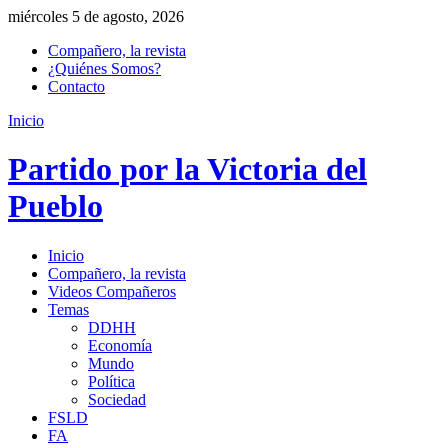
miércoles 5 de agosto, 2026
Compañero, la revista
¿Quiénes Somos?
Contacto
Inicio
Partido por la Victoria del
Pueblo
Inicio
Compañero, la revista
Videos Compañeros
Temas
DDHH
Economía
Mundo
Política
Sociedad
FSLD
FA