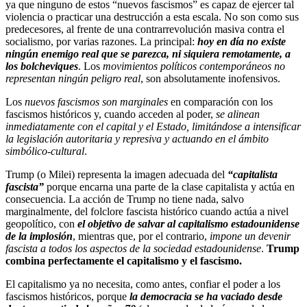
ya que ninguno de estos “nuevos fascismos” es capaz de ejercer tal
violencia o practicar una destrucción a esta escala. No son como sus
predecesores, al frente de una contrarrevolución masiva contra el
socialismo, por varias razones. La principal:
hoy en día no existe
ningún enemigo real que se parezca, ni siquiera remotamente, a
los bolcheviques
. Los
movimientos políticos contemporáneos no
representan ningún peligro real
, son absolutamente inofensivos.
Los
nuevos fascismos son marginales
en comparación con los
fascismos históricos y, cuando acceden al poder,
se alinean
inmediatamente con el capital y el Estado, limitándose a intensificar
la legislación autoritaria y represiva y actuando en el ámbito
simbólico-cultural
.
Trump (o Milei) representa la imagen adecuada del
“capitalista
fascista”
porque encarna una parte de la clase capitalista y actúa en
consecuencia. La acción de Trump no tiene nada, salvo
marginalmente, del folclore fascista histórico cuando actúa a nivel
geopolítico, con
el objetivo de salvar al capitalismo estadounidense
de la implosión
, mientras que, por el contrario,
impone un devenir
fascista a todos los aspectos de la sociedad estadounidense
.
Trump
combina perfectamente el capitalismo y el fascismo.
El capitalismo ya no necesita, como antes, confiar el poder a los
fascismos históricos, porque
la democracia se ha vaciado desde