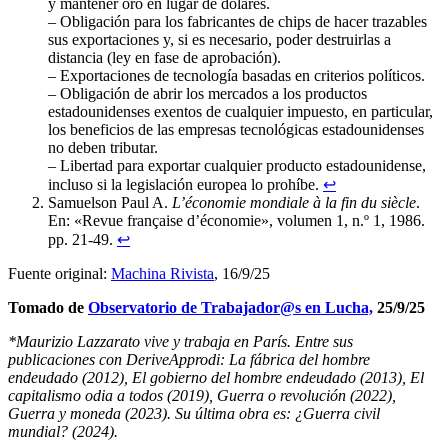
y mantener oro en lugar de dólares.
– Obligación para los fabricantes de chips de hacer trazables
sus exportaciones y, si es necesario, poder destruirlas a
distancia (ley en fase de aprobación).
– Exportaciones de tecnología basadas en criterios políticos.
– Obligación de abrir los mercados a los productos
estadounidenses exentos de cualquier impuesto, en particular,
los beneficios de las empresas tecnológicas estadounidenses
no deben tributar.
– Libertad para exportar cualquier producto estadounidense,
incluso si la legislación europea lo prohíbe.
↩︎
Samuelson Paul A.
L’économie mondiale à la fin du siècle
.
En: «Revue française d’économie», volumen 1, n.º 1, 1986.
pp. 21-49.
↩︎
Fuente original:
Machina Rivista
, 16/9/25
Tomado de
Observatorio de Trabajador@s en Lucha,
25/9/25
*Maurizio Lazzarato vive y trabaja en París. Entre sus
publicaciones con DeriveApprodi: La fábrica del hombre
endeudado (2012), El gobierno del hombre endeudado (2013), El
capitalismo odia a todos (2019), Guerra o revolución (2022),
Guerra y moneda (2023). Su última obra es: ¿Guerra civil
mundial? (2024).