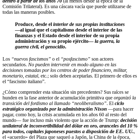
dentro a partir de los años 70
(al menos desde la época de la
Comisión Trilateral). Es una cáscara vacía que puede utilizarse de
todas las maneras posibles.
Produce, desde el
interior de sus propias instituciones
—al igual que el capitalismo desde el interior de las
finanzas y el Estado desde el interior de su propia
administración y su propio ejército—
la guerra, la
guerra civil, el genocidio
.
Los
“nuevos fascismos”
o el
“posfascismo”
son actores
secundarios.
No pueden intervenir en modo alguno en las
decisiones tomadas por los centros de poder financiero, militar,
monetario, estatal
, etc.; solo deben aceptarlas. El primero de ellos es
el “fascismo italiano”.
¿Cómo comprender esta situación sin precedentes? Sus raíces se
hunden en la fase anterior de acumulación primitiva que
organizó la
transición del fordismo al llamado “neoliberalismo”
. El
ciclo
estratégico organizado por la administración Nixon
—para hacer
pagar, como hoy, la crisis acumulada en los años 60 al resto del
mundo— fue incluso más violento que la acción de Trump:
decisión
unilateral de inconvertibilidad del dólar en oro, aranceles del 10 %
para todos, capitales japoneses puestos a disposición de EE. UU.
,
el «acuerdo» del Plaza que saqueó a Japón, la China de la época,