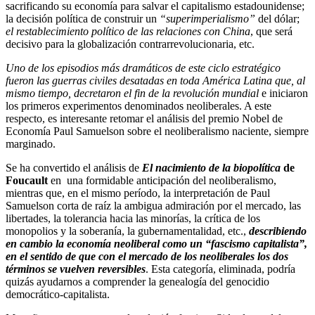
sacrificando su economía para salvar el capitalismo estadounidense;
la decisión política de construir un
“superimperialismo”
del dólar;
el restablecimiento político de las relaciones con China
, que será
decisivo para la globalización contrarrevolucionaria, etc.
Uno de los episodios más dramáticos de este ciclo estratégico
fueron las guerras civiles desatadas en toda América Latina que, al
mismo tiempo, decretaron el fin de la revolución mundial
e iniciaron
los primeros experimentos denominados neoliberales. A este
respecto, es interesante retomar el análisis del premio Nobel de
Economía Paul Samuelson sobre el neoliberalismo naciente, siempre
marginado.
Se ha convertido el análisis de
El nacimiento de la biopolítica
de
Foucault
en una formidable anticipación del neoliberalismo,
mientras que, en el mismo período, la interpretación de Paul
Samuelson corta de raíz la ambigua admiración por el mercado, las
libertades, la tolerancia hacia las minorías, la crítica de los
monopolios y la soberanía, la gubernamentalidad, etc.,
describiendo
en cambio la economía neoliberal como un “fascismo capitalista”,
en el sentido de que con el mercado de los neoliberales los dos
términos se vuelven reversibles
. Esta categoría, eliminada, podría
quizás ayudarnos a comprender la genealogía del genocidio
democrático-capitalista.