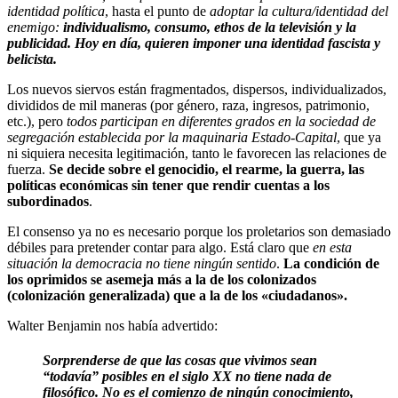
identidad política
, hasta el punto de
adoptar la cultura/identidad del
enemigo:
individualismo, consumo, ethos de la televisión y la
publicidad. Hoy en día, quieren imponer una identidad fascista y
belicista.
Los nuevos siervos están fragmentados, dispersos, individualizados,
divididos de mil maneras (por género, raza, ingresos, patrimonio,
etc.), pero
todos participan en diferentes grados en la sociedad de
segregación establecida por la maquinaria Estado-Capital
, que ya
ni siquiera necesita legitimación, tanto le favorecen las relaciones de
fuerza.
Se decide sobre el genocidio, el rearme, la guerra, las
políticas económicas sin tener que rendir cuentas a los
subordinados
.
El consenso ya no es necesario porque los proletarios son demasiado
débiles para pretender contar para algo. Está claro que
en esta
situación la democracia no tiene ningún sentido
.
La condición de
los oprimidos se asemeja más a la de los colonizados
(colonización generalizada) que a la de los «ciudadanos».
Walter Benjamin nos había advertido:
Sorprenderse de que las cosas que vivimos sean
“todavía” posibles en el siglo XX no tiene nada de
filosófico. No es el comienzo de ningún conocimiento,