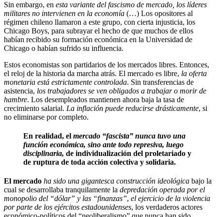
Sin embargo, en
esta variante del fascismo de mercado, los líderes
militares no intervienen en la economía
(…) Los opositores al
régimen chileno llamaron a este grupo, con cierta injusticia, los
Chicago Boys, para subrayar el hecho de que muchos de ellos
habían recibido su formación económica en la Universidad de
Chicago o habían sufrido su influencia.
Estos economistas son partidarios de los mercados libres. Entonces,
el reloj de la historia da marcha atrás. El mercado es libre,
la oferta
monetaria está estrictamente controlada
. Sin transferencias de
asistencia,
los trabajadores se ven obligados a trabajar o morir de
hambre
. Los desempleados mantienen ahora baja la tasa de
crecimiento salarial.
La inflación puede reducirse drásticamente
, si
no eliminarse por completo.
En realidad, el
mercado “fascista”
nunca tuvo una
función económica, sino ante todo represiva, luego
disciplinaria,
de individualización del proletariado y
de ruptura de toda acción colectiva y solidaria.
El mercado
ha sido una gigantesca construcción ideológica
bajo la
cual se desarrollaba tranquilamente la
depredación operada por el
monopolio del “dólar”
y las “finanzas”
,
el ejercicio de la violencia
por parte de los ejércitos estadounidenses
, los verdaderos actores
económico-políticos del “neoliberalismo” que nunca han sido