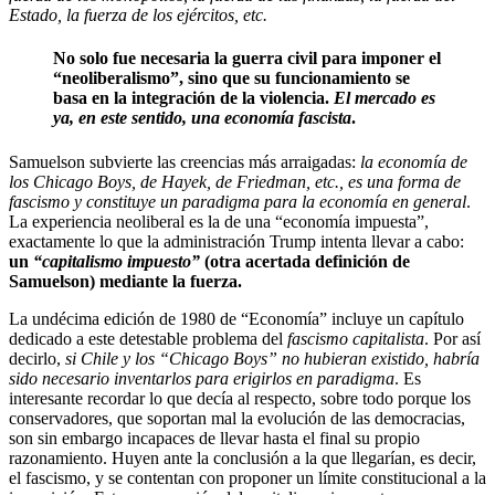
Estado, la fuerza de los ejércitos, etc.
No solo fue necesaria la guerra civil para imponer el
“neoliberalismo”, sino que su funcionamiento se
basa en la integración de la violencia.
El mercado es
ya, en este sentido, una economía fascista
.
Samuelson subvierte las creencias más arraigadas:
la economía de
los Chicago Boys, de Hayek, de Friedman, etc., es una forma de
fascismo y constituye un paradigma para la economía en general
.
La experiencia neoliberal es la de una “economía impuesta”,
exactamente lo que la administración Trump intenta llevar a cabo:
un
“capitalismo impuesto”
(otra acertada definición de
Samuelson) mediante la fuerza.
La undécima edición de 1980 de “Economía” incluye un capítulo
dedicado a este detestable problema del
fascismo capitalista
. Por así
decirlo,
si Chile y los “Chicago Boys” no hubieran existido, habría
sido necesario inventarlos para erigirlos en paradigma
. Es
interesante recordar lo que decía al respecto, sobre todo porque los
conservadores, que soportan mal la evolución de las democracias,
son sin embargo incapaces de llevar hasta el final su propio
razonamiento. Huyen ante la conclusión a la que llegarían, es decir,
el fascismo, y se contentan con proponer un límite constitucional a la