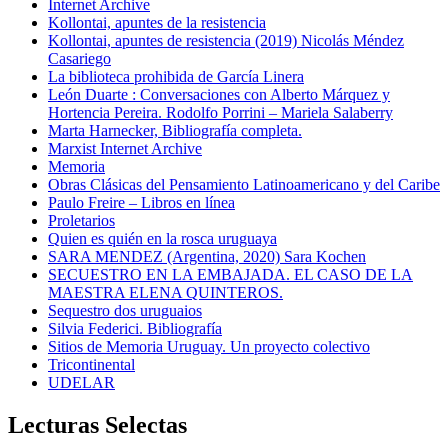
Internet Archive
Kollontai, apuntes de la resistencia
Kollontai, apuntes de resistencia (2019) Nicolás Méndez
Casariego
La biblioteca prohibida de García Linera
León Duarte : Conversaciones con Alberto Márquez y
Hortencia Pereira. Rodolfo Porrini – Mariela Salaberry
Marta Harnecker, Bibliografía completa.
Marxist Internet Archive
Memoria
Obras Clásicas del Pensamiento Latinoamericano y del Caribe
Paulo Freire – Libros en línea
Proletarios
Quien es quién en la rosca uruguaya
SARA MENDEZ (Argentina, 2020) Sara Kochen
SECUESTRO EN LA EMBAJADA. EL CASO DE LA
MAESTRA ELENA QUINTEROS.
Sequestro dos uruguaios
Silvia Federici. Bibliografía
Sitios de Memoria Uruguay. Un proyecto colectivo
Tricontinental
UDELAR
Lecturas Selectas