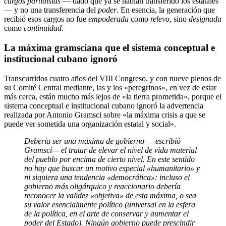
cargos partidistas
— dado que ya se habían transferido los estatales
— y no una trans­ferencia del
poder
. En esencia, la generación que
recibió esos cargos no fue
empoderada
como
relevo
, sino
designada
como
continuidad
.
La máxima gramsciana que el sistema conceptual e
institucional cubano ignoró
Transcurridos cuatro años del VIII Congreso, y con nueve plenos de
su Comité Central mediante, las y los «peregrinos», en vez de estar
más cerca, están mucho más lejos de «la tierra prometida», porque el
sistema conceptual e institucional cubano ignoró la advertencia
realizada por Antonio Gramsci sobre «la máxima crisis a que se
puede ver sometida una organización estatal y social».
Debería ser una máxima de gobierno — escribió
Gramsci— el tratar de elevar el nivel de vida material
del pueblo por encima de cierto nivel. En este sentido
no hay que buscar un motivo especial «humanitario» y
ni siquiera una tendencia «democrática»: incluso el
gobierno más oligárquico y reaccionario debería
reconocer la validez «objetiva» de esta máxima, o sea
su valor esencialmente político (universal en la esfera
de la política, en el arte de conservar y aumentar el
poder del Estado). Ningún gobierno puede prescindir