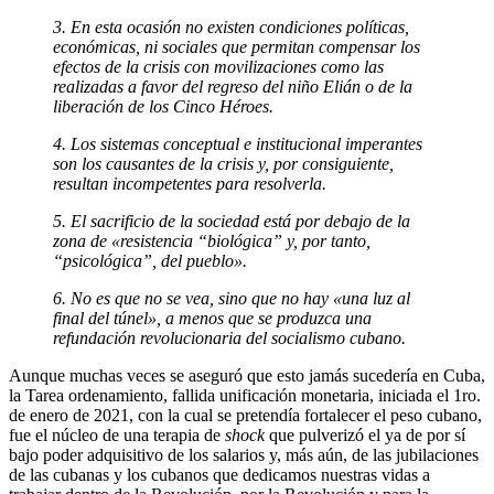
3. En esta ocasión no existen condiciones políticas,
económi­cas, ni sociales que permitan compensar los
efectos de la cri­sis con movilizaciones como las
realizadas a favor del regreso del niño Elián o de la
liberación de los Cinco Héroes.
4. Los sistemas conceptual e institucional imperantes
son los causantes de la crisis y, por consiguiente,
resultan incompe­tentes para resolverla.
5. El sacrificio de la sociedad está por debajo de la
zona de «re­sistencia “biológica” y, por tanto,
“psicológica”, del pueblo».
6. No es que no se vea, sino que no hay «una luz al
final del túnel», a menos que se produzca una
refundación revolucio­naria del socialismo cubano.
Aunque muchas veces se aseguró que esto jamás sucedería en Cuba,
la Tarea ordenamiento, fallida unificación monetaria, iniciada el 1ro.
de enero de 2021, con la cual se pretendía fortalecer el peso cu­bano,
fue el núcleo de una terapia de
shock
que pulverizó el ya de por sí
bajo poder adquisitivo de los salarios y, más aún, de las jubilaciones
de las cubanas y los cubanos que dedicamos nuestras vidas a