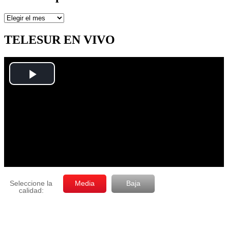
Artículos
por
mes
TELESUR EN VIVO