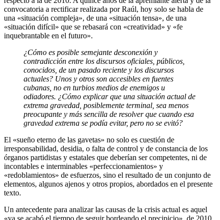
respecto a la de 2010. A quince años de la apremiante alerta y de la
convocatoria a rectificar realizada por Raúl, hoy solo se habla de
una «situación compleja», de una «situación tensa», de una
«situación difícil» que se rebasará con «creatividad» y «fe
inquebrantable en el futuro».
¿Cómo es posible semejante desconexión y
contradicción entre los discursos oficiales, públicos,
conocidos, de un pasado reciente y los discursos
actuales? Unos y otros son accesibles en fuentes
cubanas, no en turbios medios de enemigos u
odiadores. ¿Cómo explicar que una situación actual de
extrema gravedad, posiblemente terminal, sea menos
preocupante y más sencilla de resolver que cuando esa
gravedad extrema se podía evitar, pero no se evitó?
El «sueño eterno de las gavetas» no solo es cuestión de
irresponsabilidad, desidia, o falta de control y de constancia de los
órganos partidistas y estatales que deberían ser competentes, ni de
incontables e interminables «perfeccionamientos» y
«redoblamientos» de esfuerzos, sino el resultado de un conjunto de
elementos, algunos ajenos y otros propios, abordados en el presente
texto.
Un antecedente para analizar las causas de la crisis actual es aquel
«ya se acabó el tiempo de seguir bordeando el precipicio», de 2010,