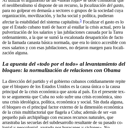
Al utilizar el argumento de las «líneas rojas» se debe considerar que
el neoliberalismo sí dispone de un recurso, la
focalización del gasto
,
para no golpear en demasía a sectores o grupos de la sociedad cuya
organización, movilización, y lucha social y política, pudieran
5
afectar la estabilidad del sistema capitalista.
Focalizar el gasto es lo
que el Estado cubano trató de hacer al estallar la crisis actual, pero la
pulverización de los salarios y las jubilaciones causada por la Tarea
ordenamiento, a la que se sumó la escalonada desaparición de facto
de la llamada canasta básica normada, que era lo único accesible con
esos salarios y con esas jubilaciones, no dejaron margen para focali­
zación alguna.
La apuesta del «todo por el todo» al levantamiento del
bloqueo: la normalización de relaciones con Obama
La dirección del partido y el gobierno cubanos cotidianamente repite
que el bloqueo de los Estados Unidos es la causa única o la causa
principal de la crisis económica que azota al país. En el presente tex­
to se argumenta que Cuba no solo sufre una crisis económica, sino
una crisis ideológica, política, económica y social. Sin duda alguna,
el bloqueo es el principal factor externo de la dimensión económica
de la crisis multifactorial que flagela a Cuba; además de ser «un
pequeño país archipiélago con escasos recursos naturales, que
arrastraba las secuelas del subdesarrollo resultante de su pasado co­
lonial y neocolonial, azotado por huracanes y ciclones». No