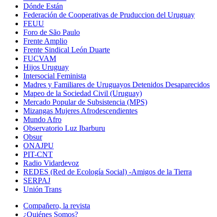
Dónde Están
Federación de Cooperativas de Pruduccion del Uruguay
FEUU
Foro de São Paulo
Frente Amplio
Frente Sindical León Duarte
FUCVAM
Hijos Uruguay
Intersocial Feminista
Madres y Familiares de Uruguayos Detenidos Desaparecidos
Mapeo de la Sociedad Civil (Uruguay)
Mercado Popular de Subsistencia (MPS)
Mizangas Mujeres Afrodescendientes
Mundo Afro
Observatorio Luz Ibarburu
Obsur
ONAJPU
PIT-CNT
Radio Vidardevoz
REDES (Red de Ecología Social) -Amigos de la Tierra
SERPAJ
Unión Trans
Compañero, la revista
¿Quiénes Somos?