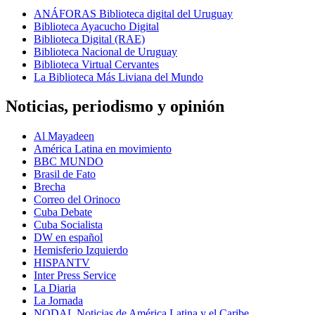
ANÁFORAS Biblioteca digital del Uruguay
Biblioteca Ayacucho Digital
Biblioteca Digital (RAE)
Biblioteca Nacional de Uruguay
Biblioteca Virtual Cervantes
La Biblioteca Más Liviana del Mundo
Noticias, periodismo y opinión
Al Mayadeen
América Latina en movimiento
BBC MUNDO
Brasil de Fato
Brecha
Correo del Orinoco
Cuba Debate
Cuba Socialista
DW en español
Hemisferio Izquierdo
HISPANTV
Inter Press Service
La Diaria
La Jornada
NODAL Noticias de América Latina y el Caribe