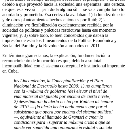
debido a que proyectó hacia la sociedad una esperanza, una certeza,
de que: esta vez sí — ¡sin duda alguna sí!— se va a cumplir todo lo
acordado y prometido. Esa certeza la avalaban: 1) la lucidez de este
y de otros planteamientos hechos entonces por Raúl; 2) la
eliminación y/o flexibilización excelentemente recibida por la
sociedad de polí­ticas y prácticas restrictivas hasta ese momento
vigentes; y, 3) sobre todo, lo bien concebidos que daban la
impresión de estar los Linea­mientos de la Política Económica y
Social del Partido y la Revolución aprobados en 2011.
En términos gramscianos, la explicación, fundamentación o
reconocimiento de lo ocurrido es que, debido a su total
incompatibilidad con el sistema conceptual e institucional imperante
en Cuba,
los Lineamientos, la Conceptualización y el Plan
Nacional de Desarrollo hasta 2030: 1) no cumplieron
con la «máxima de gobierno [de] elevar el nivel de
vida material del pueblo por encima de cierto nivel»;
2) desestimaron la alerta hecha por Raúl en diciembre
de 2010 — ¡la alerta hecha nada menos que por el
subsistema que opera por encima del sistema político!
—, equivalente al llamado de Gramsci a crear la
condiciones para «superar la máxima crisis a que se
puede ver sometida una organización estatal y social»;