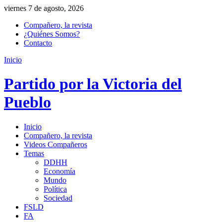
viernes 7 de agosto, 2026
Compañero, la revista
¿Quiénes Somos?
Contacto
Inicio
Partido por la Victoria del
Pueblo
Inicio
Compañero, la revista
Videos Compañeros
Temas
DDHH
Economía
Mundo
Política
Sociedad
FSLD
FA