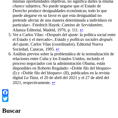
mismas oportunidades objetivas, no significa darles la misma
chance
subjetiva. No puede negarse que el Estado de
Derecho produce desigualdades económicas; todo lo que
puede alegarse en su favor es que esta desigualdad no
pretende afectar de una manera determinada a individuos en
particular». Friedrich Hayek:
Camino de Servidumbre
,
Alianza Editorial, Madrid, 1976, p. 111.
↩︎
Ver a Carlos Vilas: «Después del ajuste: la política social entre
el Estado y el mercado»,
Estado y políticas sociales después
del ajuste
, Carlos Vilas (coordinador), Editorial Nueva
Sociedad, Caracas, 1995.
↩︎
Análisis previos sobre la problemática de la normalización de
relaciones entre Cuba y los Estados Unidos, incluido el
proceso negociador con la administración Obama, están
disponibles en Roberto Regalado: «Doble filo del bloqueo»
(I) y «Doble filo del bloqueo» (II), publicados en la revista
digital
La Tizza
, el 20 de abril del 2021 y el 27 de abril del
2021, respectivamente.
↩︎
Facebook
Twitter
Buscar