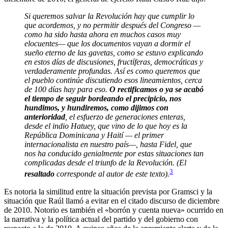
Si queremos salvar la Revolución hay que cumplir lo
que acordemos, y no permitir después del Congreso —
como ha sido hasta ahora en muchos casos muy
elocuentes— que los documentos vayan a dormir el
sueño eterno de las gavetas, como se estuvo explicando
en estos días de discusiones, fructíferas, democráticas y
verdaderamente profundas. Así es como queremos que
el pueblo continúe discutiendo esos lineamientos, cerca
de 100 días hay para eso.
O rectificamos o ya se acabó
el tiempo de seguir bordeando el precipicio, nos
hundimos, y hundiremos, como dijimos con
anterioridad
, el esfuerzo de generaciones enteras,
desde el indio Hatuey, que vino de lo que hoy es la
República Dominicana y Haití — el primer
internacionalista en nuestro país—, hasta Fidel, que
nos ha conducido genialmente por estas situaciones tan
complicadas desde el triunfo de la Revolución. (El
3
resaltado
corresponde al autor de este texto).
Es notoria la similitud entre la situación prevista por Gramsci y la
situación que Raúl llamó a evitar en el citado discurso de diciembre
de 2010. Notorio es también el «borrón y cuenta nueva» ocurrido en
la narrativa y la política actual del partido y del gobierno con