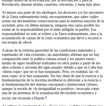
trabajar dentro de la Revolución, por la Revolución y para la
Revolución, durante treinta, cuarenta, cincuenta, y hasta más años.
Al menos una parte de los ideólogos, los decisores y/o los ejecuto­res
de la Tarea ordenamiento tenía, necesariamente, que saber cuáles
serían sus devastadoras consecuencias para la inmensa mayoría de la
sociedad, pero, en última instancia, ninguna otra causa posible los
exime de la responsabilidad por el daño infligido al pueblo. Esa
responsabilidad no solo se refiere a la Tarea ordenamiento, sino a la
acumulación de causas de la crisis económica que llevó a recurrir a
esa terapia de
shock
.
A pesar de la extrema gravedad de las condiciones materiales y
espirituales de vida existentes, las autoridades afirman que no hay
comparación entre la política cubana actual y los ajustes estruc­
turales de signo neoliberal realizados en otros países a partir de los
años ochenta y noventa del siglo pasado; debido a que en Cuba hay
«líneas rojas» que no se han traspasado. Pero, en realidad, las «lí­
neas rojas» sí se han traspasado. No hay duda de que la esencia y la
fundamentación de la doctrina neoliberal es diferente a la esencia y
la fundamentación del sistema conceptual e institucional cubano,
aunque la noción de «la desigualdad es positiva», invocada como
una de las premisas de la actualización del modelo económico y
4
social, me recuerda a Hayek.