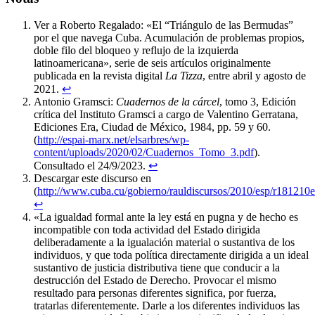
Ver a Roberto Regalado: «El “Triángulo de las Bermudas”
por el que navega Cuba. Acumulación de problemas propios,
doble filo del bloqueo y reflujo de la izquierda
latinoamericana», serie de seis artículos originalmente
publicada en la revista digital
La Tizza
, entre abril y agosto de
2021.
↩︎
Antonio Gramsci:
Cuadernos de la cárcel
, tomo 3, Edición
crítica del Instituto Gramsci a cargo de Valentino Gerratana,
Ediciones Era, Ciudad de México, 1984, pp. 59 y 60.
(
http://espai-marx.net/elsarbres/wp-
content/uploads/2020/02/Cuadernos_Tomo_3.pdf
).
Consultado el 24/9/2023.
↩︎
Descargar este discurso en
(
http://www.cuba.cu/gobierno/rauldiscursos/2010/esp/r181210e
↩︎
«La igualdad formal ante la ley está en pugna y de hecho es
incompatible con toda actividad del Estado dirigida
deliberadamente a la igualación material o sustantiva de los
individuos, y que toda política directamente dirigida a un ideal
sustantivo de justicia distributiva tiene que conducir a la
destrucción del Estado de Derecho. Provocar el mismo
resultado para personas diferentes significa, por fuerza,
tratarlas diferentemente. Darle a los diferentes individuos las