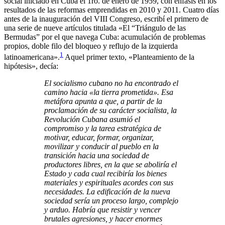
social iniciado en Cuba el 1ro. de enero de 1959, con énfasis en los
resultados de las reformas emprendidas en 2010 y 2011. Cuatro días
antes de la inauguración del VIII Congreso, escribí el primero de
una serie de nueve artículos titulada «El “Triángulo de las
Bermudas” por el que navega Cuba: acumulación de problemas
propios, doble filo del bloqueo y reflujo de la izquierda
1
latinoamericana».
Aquel primer texto, «Planteamiento de la
hipótesis», decía:
El socialismo cubano no ha encontrado el
camino hacia «la tierra prometida». Esa
metáfora apunta a que, a partir de la
proclamación de su carácter socialista, la
Revolución Cubana asumió el
compromiso y la tarea estratégica de
motivar, educar, formar, organizar,
movilizar y conducir al pueblo en la
transición hacia una sociedad de
productores libres, en la que se aboliría el
Estado y cada cual recibiría los bienes
materiales y espirituales acordes con sus
necesidades. La edificación de la nueva
sociedad sería un proceso largo, complejo
y arduo. Habría que resistir y vencer
brutales agresiones, y hacer enormes