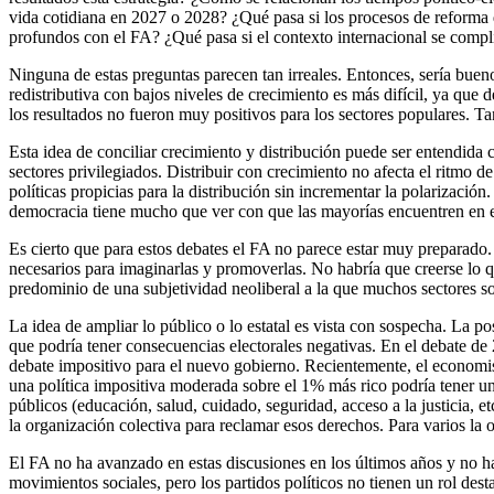
vida cotidiana en 2027 o 2028? ¿Qué pasa si los procesos de reforma de
profundos con el FA? ¿Qué pasa si el contexto internacional se comp
Ninguna de estas preguntas parecen tan irreales. Entonces, sería bue
redistributiva con bajos niveles de crecimiento es más difícil, ya que
los resultados no fueron muy positivos para los sectores populares. Tan
Esta idea de conciliar crecimiento y distribución puede ser entendida 
sectores privilegiados. Distribuir con crecimiento no afecta el ritmo 
políticas propicias para la distribución sin incrementar la polarizació
democracia tiene mucho que ver con que las mayorías encuentren en el
Es cierto que para estos debates el FA no parece estar muy preparado.
necesarios para imaginarlas y promoverlas. No habría que creerse lo qu
predominio de una subjetividad neoliberal a la que muchos sectores soci
La idea de ampliar lo público o lo estatal es vista con sospecha. La p
que podría tener consecuencias electorales negativas. En el debate de 
debate impositivo para el nuevo gobierno. Recientemente, el economis
una política impositiva moderada sobre el 1% más rico podría tener un
públicos (educación, salud, cuidado, seguridad, acceso a la justicia, 
la organización colectiva para reclamar esos derechos. Para varios la op
El FA no ha avanzado en estas discusiones en los últimos años y no ha
movimientos sociales, pero los partidos políticos no tienen un rol de