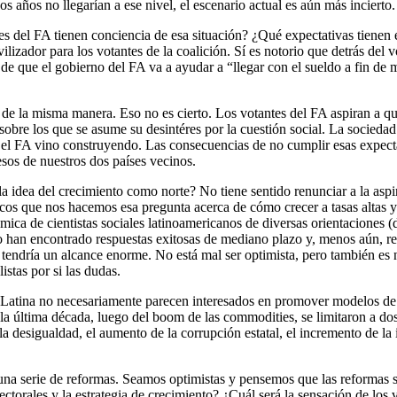
 años no llegarían a ese nivel, el escenario actual es aún más incierto.
es del FA tienen conciencia de esa situación? ¿Qué expectativas tienen
lizador para los votantes de la coalición. Sí es notorio que detrás del 
ea de que el gobierno del FA va a ayudar a “llegar con el sueldo a fin 
 la misma manera. Eso no es cierto. Los votantes del FA aspiran a que e
sobre los que se asume su desintéres por la cuestión social. La sociedad 
e el FA vino construyendo. Las consecuencias de no cumplir esas expec
sos de nuestros dos países vecinos.
la idea del crecimiento como norte? No tiene sentido renunciar a la asp
os que nos hacemos esa pregunta acerca de cómo crecer a tasas altas y q
ica de cientistas sociales latinoamericanos de diversas orientaciones (de
o han encontrado respuestas exitosas de mediano plazo y, menos aún, res
o tendría un alcance enorme. No está mal ser optimista, pero también es
istas por si las dudas.
tina no necesariamente parecen interesados en promover modelos de cre
la última década, luego del boom de las commodities, se limitaron a do
e la desigualdad, el aumento de la corrupción estatal, el incremento de 
 una serie de reformas. Seamos optimistas y pensemos que las reformas
ectorales y la estrategia de crecimiento? ¿Cuál será la sensación de los 