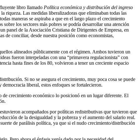
nfluyente libro llamado
Política económica y distribución del ingreso
a riqueza. Las medidas liberalizadoras que eliminaban todas las
 todas maneras se aspiraba a que en el largo plazo el crecimiento
s sobre los sectores más pobres se podría desarrollar una atención
n un panel de la Asociación Cristiana de Dirigentes de Empresa, en
rmas de conciliar, desde nuestra posición como economistas,
quellos alineados públicamente con el régimen. Ambos tuvieron un
 ideas fueron interpeladas con una “primavera regulacionista” con
tencia hasta fines de los 80, volvieron a tener un creciente espacio
edistribución. Si no se asegura el crecimiento, muy poca cosa se puede
y democracia liberal, estos enfoques se fortalecieron.
o de crecimiento económico lo posicionó en un lugar diferente. El
ón.
stuvieron acompañados por políticas redistributivas que tuvieron que
reducción de la desigualdad y la pobreza y el aumento del salario real.
erte de parálisis política, ya que si el nudo crecimiento/distribución
lo. Pero ahora el énfasis venía dado por la necesidad del