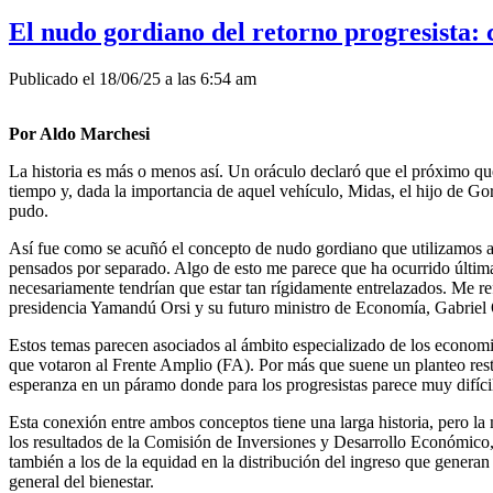
El nudo gordiano del retorno progresista: 
Publicado el 18/06/25 a las 6:54 am
Por Aldo Marchesi
La historia es más o menos así. Un oráculo declaró que el próximo que
tiempo y, dada la importancia de aquel vehículo, Midas, el hijo de Go
pudo.
Así fue como se acuñó el concepto de nudo gordiano que utilizamos al
pensados por separado. Algo de esto me parece que ha ocurrido última
necesariamente tendrían que estar tan rígidamente entrelazados. Me ref
presidencia Yamandú Orsi y su futuro ministro de Economía, Gabriel 
Estos temas parecen asociados al ámbito especializado de los economis
que votaron al Frente Amplio (FA). Por más que suene un planteo rest
esperanza en un páramo donde para los progresistas parece muy difícil
Esta conexión entre ambos conceptos tiene una larga historia, pero la 
los resultados de la Comisión de Inversiones y Desarrollo Económico, y
también a los de la equidad en la distribución del ingreso que gener
general del bienestar.