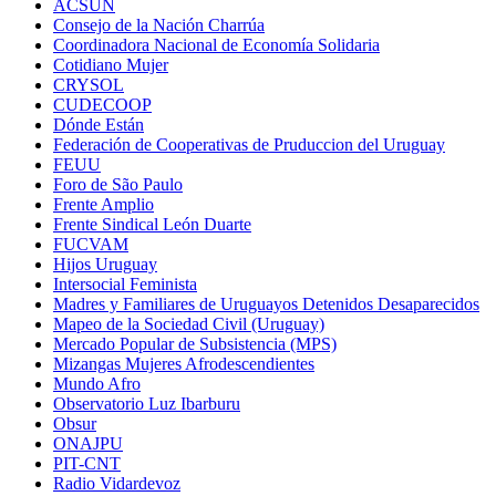
ACSUN
Consejo de la Nación Charrúa
Coordinadora Nacional de Economía Solidaria
Cotidiano Mujer
CRYSOL
CUDECOOP
Dónde Están
Federación de Cooperativas de Pruduccion del Uruguay
FEUU
Foro de São Paulo
Frente Amplio
Frente Sindical León Duarte
FUCVAM
Hijos Uruguay
Intersocial Feminista
Madres y Familiares de Uruguayos Detenidos Desaparecidos
Mapeo de la Sociedad Civil (Uruguay)
Mercado Popular de Subsistencia (MPS)
Mizangas Mujeres Afrodescendientes
Mundo Afro
Observatorio Luz Ibarburu
Obsur
ONAJPU
PIT-CNT
Radio Vidardevoz