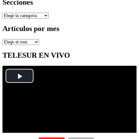
Secciones
Secciones
Artículos por mes
Artículos
por
mes
TELESUR EN VIVO