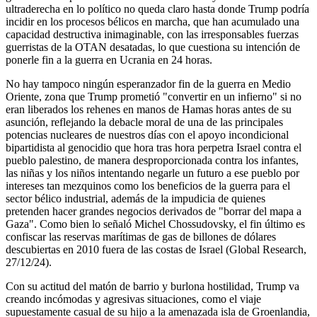
ultraderecha en lo político no queda claro hasta donde Trump podría
incidir en los procesos bélicos en marcha, que han acumulado una
capacidad destructiva inimaginable, con las irresponsables fuerzas
guerristas de la OTAN desatadas, lo que cuestiona su intención de
ponerle fin a la guerra en Ucrania en 24 horas.
No hay tampoco ningún esperanzador fin de la guerra en Medio
Oriente, zona que Trump prometió
convertir en un infierno
si no
eran liberados los rehenes en manos de Hamas horas antes de su
asunción, reflejando la debacle moral de una de las principales
potencias nucleares de nuestros días con el apoyo incondicional
bipartidista al genocidio que hora tras hora perpetra Israel contra el
pueblo palestino, de manera desproporcionada contra los infantes,
las niñas y los niños intentando negarle un futuro a ese pueblo por
intereses tan mezquinos como los beneficios de la guerra para el
sector bélico industrial, además de la impudicia de quienes
pretenden hacer grandes negocios derivados de
borrar del mapa a
Gaza
. Como bien lo señaló Michel Chossudovsky, el fin último es
confiscar las reservas marítimas de gas de billones de dólares
descubiertas en 2010 fuera de las costas de Israel (Global Research,
27/12/24).
Con su actitud del matón de barrio y burlona hostilidad, Trump va
creando incómodas y agresivas situaciones, como el viaje
supuestamente casual de su hijo a la amenazada isla de Groenlandia,