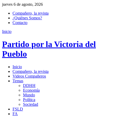
jueves 6 de agosto, 2026
Compañero, la revista
¿Quiénes Somos?
Contacto
Inicio
Partido por la Victoria del
Pueblo
Inicio
Compañero, la revista
Videos Compañeros
Temas
DDHH
Economía
Mundo
Política
Sociedad
FSLD
FA