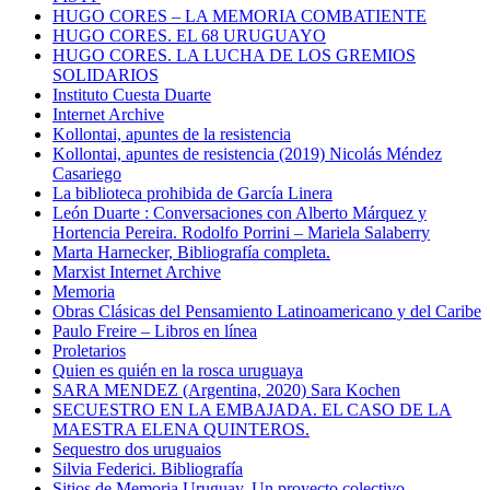
HUGO CORES – LA MEMORIA COMBATIENTE
HUGO CORES. EL 68 URUGUAYO
HUGO CORES. LA LUCHA DE LOS GREMIOS
SOLIDARIOS
Instituto Cuesta Duarte
Internet Archive
Kollontai, apuntes de la resistencia
Kollontai, apuntes de resistencia (2019) Nicolás Méndez
Casariego
La biblioteca prohibida de García Linera
León Duarte : Conversaciones con Alberto Márquez y
Hortencia Pereira. Rodolfo Porrini – Mariela Salaberry
Marta Harnecker, Bibliografía completa.
Marxist Internet Archive
Memoria
Obras Clásicas del Pensamiento Latinoamericano y del Caribe
Paulo Freire – Libros en línea
Proletarios
Quien es quién en la rosca uruguaya
SARA MENDEZ (Argentina, 2020) Sara Kochen
SECUESTRO EN LA EMBAJADA. EL CASO DE LA
MAESTRA ELENA QUINTEROS.
Sequestro dos uruguaios
Silvia Federici. Bibliografía
Sitios de Memoria Uruguay. Un proyecto colectivo