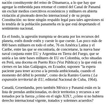
nación constituyente del reino de Dinamarca, a lo que hay que
agregar la embestida para retomar el control del Canal de Panamá
sin excluir medios coercitivos económicos y militares en abierta
violación al pisoteado derecho internacional y de su propia
Constitución: no tiene ningún respaldo legal para tales agresiones ni
lo tendría de la población panameña en la que está despertando el
sentimiento nacional.
En el fondo, la agresión trumpista se decanta por los recursos del
planeta, estén donde estén y cueste lo que cueste. Las poco más de
800 bases militares en todo el orbe, 76 en América Latina y el
Caribe, entre las que se encontraría, de concretarse, la nueva base
naval conjunta entre EU y Argentina en Tierra del Fuego, que se
uniría a las siete bases militares de EU en Colombia, ocho situadas
en Perú, una docena en Puerto Rico (Voz Pública) y la que está en
ciernes en las islas Galápagos, en Ecuador, suponen
la espera
paciente para tener acceso a la prenda ambicionada, cuando el
momento del débil lo permita
, como decía Ramiro Guerra (
La
expansión territorial de EU
, editorial Nacional de Cuba, 1964).
Canadá, Groenlandia, pero también México y Panamá están en la
lista de prendas ambicionadas, es decir territorios y recursos a ser
tomados por la fuerza ¿cómo en el siglo XIX?, ¿cómo si no hubiera
derecho internacional vigente, tratados y solemnes acuerdos?